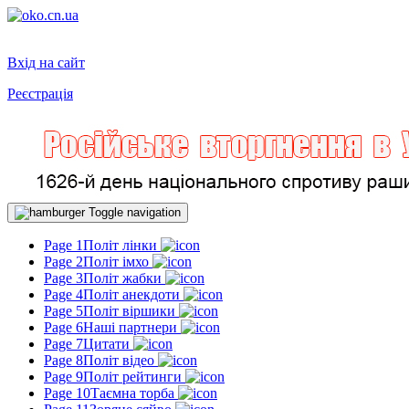
Вхід на сайт
Реєстрація
Toggle navigation
Page 1
Політ лінки
Page 2
Політ імхо
Page 3
Політ жабки
Page 4
Політ анекдоти
Page 5
Політ віршики
Page 6
Наші партнери
Page 7
Цитати
Page 8
Політ відео
Page 9
Політ рейтинги
Page 10
Таємна торба