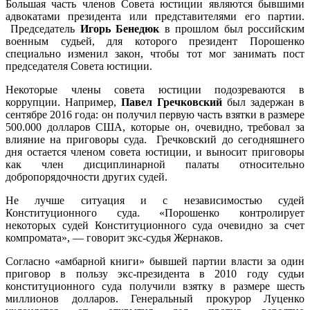
Большая часть членов Совета юстиции являются бывшими
адвокатами президента или представителями его партии.
Председатель
Игорь Бенедюк
в прошлом был российским
военным судьей, для которого президент Порошенко
специально изменил закон, чтобы тот мог занимать пост
председателя Совета юстиции.
Некоторые члены совета юстиции подозреваются в
коррупции. Например,
Павел Гречковский
был задержан в
сентябре 2016 года: он получил первую часть взятки в размере
500.000 долларов США, которые он, очевидно, требовал за
влияние на приговоры суда. Гречковский до сегодняшнего
дня остается членом совета юстиции, и выносит приговоры
как член дисциплинарной палаты относительно
добропорядочности других судей.
Не лучше ситуация и с независимостью судей
Конституционного суда. «Порошенко контролирует
некоторых судей Конституционного суда очевидно за счет
компромата», — говорит экс-судья Жернаков.
Согласно «амбарной книги» бывшей партии власти за один
приговор в пользу экс-президента в 2010 году судьи
конституционного суда получили взятку в размере шесть
миллионов долларов. Генеральный прокурор Луценко