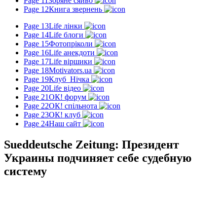
Page 11
Зоряне сяйво
Page 12
Книга звернень
Page 13
Life лінки
Page 14
Life блоги
Page 15
Фотопріколи
Page 16
Life анекдоти
Page 17
Life віршики
Page 18
Motivators.ua
Page 19
Клуб_Нічка
Page 20
Life відео
Page 21
ОК! форум
Page 22
ОК! спільнота
Page 23
ОК! клуб
Page 24
Наш сайт
Sueddeutsche Zeitung: Президент
Украины подчиняет себе судебную
систему