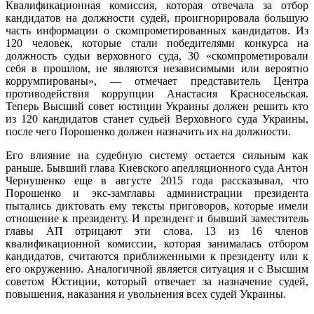
Квалификационная комиссия, которая отвечала за отбор
кандидатов на должности судей, проигнорировала большую
часть информации о скомпрометированных кандидатов. Из
120 человек, которые стали победителями конкурса на
должность судьи верховного суда, 30 «скомпрометировали
себя в прошлом, не являются независимыми или вероятно
коррумпированы», — отмечает представитель Центра
противодействия коррупции Анастасия Красносельская.
Теперь Высший совет юстиции Украины должен решить кто
из 120 кандидатов станет судьей Верховного суда Украины,
после чего Порошенко должен назначить их на должности.
Его влияние на судебную систему остается сильным как
раньше. Бывший глава Киевского апелляционного суда Антон
Чернушенко еще в августе 2015 года рассказывал, что
Порошенко и экс-замглавы администрации президента
пытались диктовать ему тексты приговоров, которые имели
отношение к президенту. И президент и бывший заместитель
главы АП отрицают эти слова. 13 из 16 членов
квалификационной комиссии, которая занималась отбором
кандидатов, считаются приближенными к президенту или к
его окружению. Аналогичной является ситуация и с Высшим
советом Юстиции, который отвечает за назначение судей,
повышения, наказания и увольнения всех судей Украины.