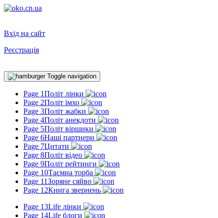
Вхід на сайт
Реєстрація
Toggle navigation
Page 1
Політ лінки
Page 2
Політ імхо
Page 3
Політ жабки
Page 4
Політ анекдоти
Page 5
Політ віршики
Page 6
Наші партнери
Page 7
Цитати
Page 8
Політ відео
Page 9
Політ рейтинги
Page 10
Таємна торба
Page 11
Зоряне сяйво
Page 12
Книга звернень
Page 13
Life лінки
Page 14
Life блоги