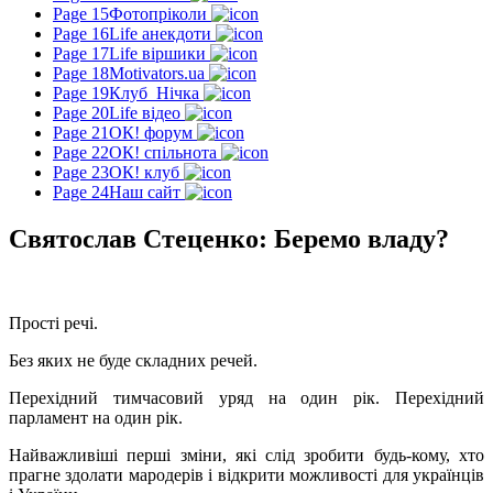
Page 15
Фотопріколи
Page 16
Life анекдоти
Page 17
Life віршики
Page 18
Motivators.ua
Page 19
Клуб_Нічка
Page 20
Life відео
Page 21
ОК! форум
Page 22
ОК! спільнота
Page 23
ОК! клуб
Page 24
Наш сайт
Святослав Стеценко: Беремо владу?
Прості речі.
Без яких не буде складних речей.
Перехідний тимчасовий уряд на один рік. Перехідний
парламент на один рік.
Найважливіші перші зміни, які слід зробити будь-кому, хто
прагне здолати мародерів і відкрити можливості для українців