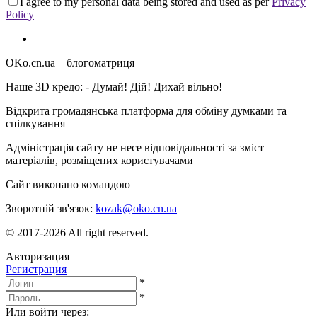
I agree to my personal data being stored and used as per
Privacy
Policy
OKo.cn.ua
– блогоматриця
Наше 3D кредо: -
Думай! Дій! Дихай вільно!
Відкрита громадянська платформа для обміну думками та
спілкування
Адміністрація сайту не несе відповідальності за зміст
матеріалів, розміщених користувачами
Сайт виконано командою
wptheme.us
Зворотній зв'язок:
kozak@oko.cn.ua
© 2017-2026 All right reserved.
Авторизация
Регистрация
*
*
Или войти через: