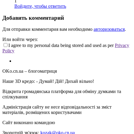
1
Войдите, чтобы ответить
Добавить комментарий
Для отправки комментария вам необходимо
авторизоваться
.
Или войти через:
I agree to my personal data being stored and used as per
Privacy
Policy
OKo.cn.ua
– блогоматриця
Наше 3D кредо: -
Думай! Дій! Дихай вільно!
Відкрита громадянська платформа для обміну думками та
спілкування
Адміністрація сайту не несе відповідальності за зміст
матеріалів, розміщених користувачами
Сайт виконано командою
wptheme.us
Зворотній зв'язок:
kozak@oko.cn.ua