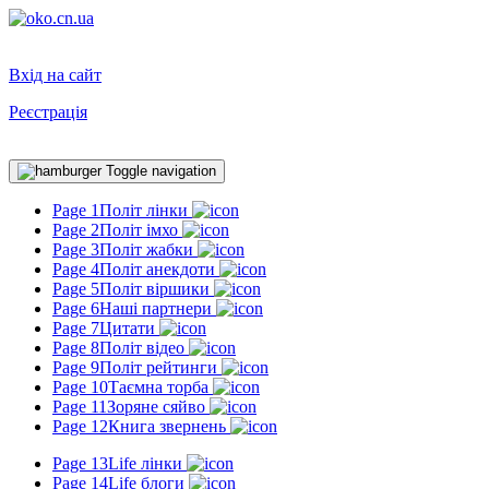
Вхід на сайт
Реєстрація
Toggle navigation
Page 1
Політ лінки
Page 2
Політ імхо
Page 3
Політ жабки
Page 4
Політ анекдоти
Page 5
Політ віршики
Page 6
Наші партнери
Page 7
Цитати
Page 8
Політ відео
Page 9
Політ рейтинги
Page 10
Таємна торба
Page 11
Зоряне сяйво
Page 12
Книга звернень
Page 13
Life лінки
Page 14
Life блоги