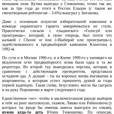
меньшим злом. Кучма выиграл у Симоненко, точно так же,
как за три года до этого в России Ельцин (с таким же
смехотворным рейтингом – 3-6%) выиграл у Зюганова.
Даже с основным лозунгом избирательной кампании в
команде украинского гаранта заморачиваться не стали.
Практически слизали с ельцинского «Голосуй или
проиграешь», который, в свою очередь, был почти что
калькой с Choose or lose («Выбирай или проиграешь»),
задействованного в предвыборной кампании Клинтона в
1992-м.
По сути и в Москве 1996-го, и в Киеве 1999-го у кипящего на
медленном огне предвыборного зелья была одна и та же
рецептура. Во второй тур выводилась персона, которая, в
сравнении с действующим президентом, представала
исчадием ада. А дальше – ты на вороных вновь въезжаешь в
апартаменты, к которым успел прикипеть душой за годы
первой каденции. Такая схема, безусловно, могла бы сыграть
и на руку Порошенко в марте следующего года.
Единственное «но»: чтобы в заключительном раунде выборов
к тебе на ринг вытолкнули, скажем, Ляшко или Рабиновича (у
которых ты вроде бы имеешь шансы выиграть по очкам),
нужно куда-то деть
Юлию Тимошенко. По опросам,