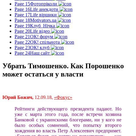
Page 15
Фотопріколи
Page 16
Life анекдоти
Page 17
Life віршики
Page 18
Motivators.ua
Page 19
Клуб_Нічка
Page 20
Life відео
Page 21
ОК! форум
Page 22
ОК! спільнота
Page 23
ОК! клуб
Page 24
Наш сайт
Убрать Тимошенко. Как Порошенко
может остаться у власти
Юрий Божич,
12.09.18,
«Фокус»
Рейтинги действующего президента падают. Но
уже с марта этого года, после встречи хозяина
Банковой с украинскими блогерами, ни у кого не
было особых сомнений, что попытку второго
хождения во власть Петр Алексеевич предпримет.