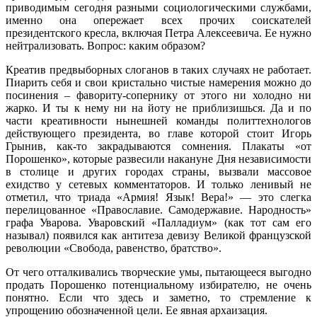
приводимым сегодня разными социологическими службами,
именно она опережает всех прочих соискателей
президентского кресла, включая Петра Алексеевича. Ее нужно
нейтрализовать. Вопрос: каким образом?
Креатив предвыборных слоганов в таких случаях не работает.
Пиарить себя и свои кристально чистые намерения можно до
посинения – фавориту-сопернику от этого ни холодно ни
жарко. И ты к нему ни на йоту не приблизишься. Да и по
части креативности нынешней команды политтехнологов
действующего президента, во главе которой стоит Игорь
Грынив, как-то закрадываются сомнения. Плакаты «от
Порошенко», которые развесили накануне Дня независимости
в столице и других городах страны, вызвали массовое
ехидство у сетевых комментаторов. И только ленивый не
отметил, что триада «Армия! Язык! Вера!» — это слегка
перелицованное «Православие. Самодержавие. Народность»
графа Уварова. Уваровский «Палладиум» (как тот сам его
называл) появился как антитеза девизу Великой французской
революции «Свобода, равенство, братство».
От чего отталкивались творческие умы, пытающееся выгодно
продать Порошенко потенциальному избирателю, не очень
понятно. Если что здесь и заметно, то стремление к
упрощению обозначенной цели. Ее явная архаизация.