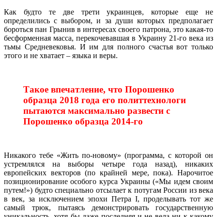
Как будто те две трети украинцев, которые еще не
определились с выбором, и за души которых предполагает
бороться пан Грынив в интересах своего патрона, это какая-то
бесформенная масса, перекочевавшая в Украину 21-го века из
тьмы Средневековья. И им для полного счастья вот только
этого и не хватает – языка и веры.
Такое впечатление, что Порошенко
образца 2018 года его политтехнологи
пытаются максимально развести с
Порошенко образца 2014-го
Никакого тебе «Жить по-новому» (программа, с которой он
устремлялся на выборы четыре года назад), никаких
европейских векторов (по крайней мере, пока). Нарочитое
позиционирование особого курса Украины («Мы идем своим
путем!») будто специально отсылает к потугам России из века
в век, за исключением эпохи Петра I, проделывать тот же
самый трюк, пытаясь демонстрировать государственную
уникальность, хотя бы даже последняя и не вела ни к какому