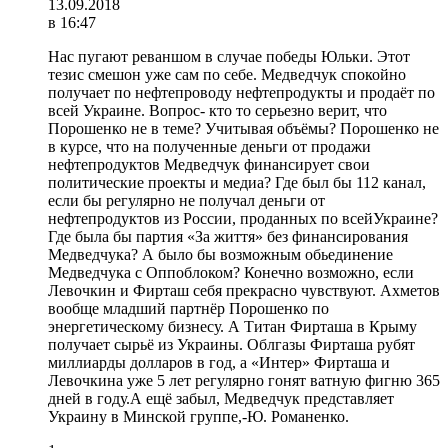
13.09.2018
в 16:47
Нас пугают реваншом в случае победы Юльки. Этот
тезис смешон уже сам по себе. Медведчук спокойно
получает по нефтепроводу нефтепродукты и продаёт по
всей Украине. Вопрос- кто то серьезно верит, что
Порошенко не в теме? Учитывая объёмы? Порошенко не
в курсе, что на полученные деньги от продажи
нефтепродуктов Медведчук финансирует свои
политические проекты и медиа? Где был бы 112 канал,
если бы регулярно не получал деньги от
нефтепродуктов из России, проданных по всейУкраине?
Где была бы партия «За життя» без финансирования
Медведчука? А было бы возможным обьединение
Медведчука с Оппоблоком? Конечно возможно, если
Левочкин и Фирташ себя прекрасно чувствуют. Ахметов
вообще младший партнёр Порошенко по
энергетическому бизнесу. А Титан Фирташа в Крыму
получает сырьё из Украины. Облгазы Фирташа рубят
миллиарды долларов в год, а «Интер» Фирташа и
Левочкина уже 5 лет регулярно гонят ватную фигню 365
дней в году.А ещё забыл, Медведчук представляет
Украину в Минской группе,-Ю. Романенко.