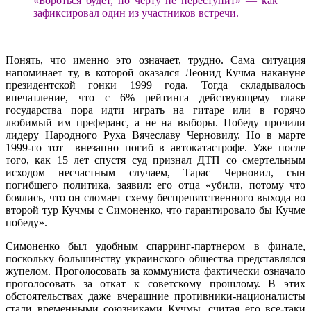
«Бороться будет, но черту не переступит» — как
зафиксировал один из участников встречи.
Понять, что именно это означает, трудно. Сама ситуация
напоминает ту, в которой оказался Леонид Кучма накануне
президентской гонки 1999 года. Тогда складывалось
впечатление, что с 6% рейтинга действующему главе
государства пора идти играть на гитаре или в горячо
любимый им преферанс, а не на выборы. Победу прочили
лидеру Народного Руха Вячеславу Черновилу. Но в марте
1999-го тот внезапно погиб в автокатастрофе. Уже после
того, как 15 лет спустя суд признал ДТП со смертельным
исходом несчастным случаем, Тарас Черновил, сын
погибшего политика, заявил: его отца «убили, потому что
боялись, что он сломает схему беспрепятственного выхода во
второй тур Кучмы с Симоненко, что гарантировало бы Кучме
победу».
Симоненко был удобным спарринг-партнером в финале,
поскольку большинству украинского общества представлялся
жупелом. Проголосовать за коммуниста фактически означало
проголосовать за откат к советскому прошлому. В этих
обстоятельствах даже вчерашние противники-националисты
стали временными союзниками Кучмы, считая его все-таки