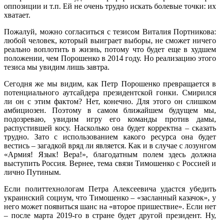
оппозиции и т.п. Ей не очень трудно искать болевые точки: их
хватает.
Пожалуй, можно согласиться с тезисом Виталия Портникова:
любой человек, который выиграет выборы, не сможет ничего
реально воплотить в жизнь, потому что будет еще в худшем
положении, чем Порошенко в 2014 году. Но реализацию этого
тезиса мы увидим лишь завтра.
Сегодня же мы видим, как Петр Порошенко превращается в
потенциального аутсайдера президентской гонки. Смирился
ли он с этим фактом? Нет, конечно. Для этого он слишком
амбициозен. Поэтому в самом ближайшем будущем мы,
подозреваю, увидим игру его команды против дамы,
распустившей косу. Насколько она будет корректна – сказать
трудно. Зато с использованием какого ресурса она будет
вестись – загадкой вряд ли является. Как и в случае с лозунгом
«Армия! Язык! Вера!», благодатным полем здесь должна
выступить Россия. Вернее, тема связи Тимошенко с Россией и
лично Путиным.
Если политтехнологам Петра Алексеевича удастся убедить
украинский социум, что Тимошенко – «засланный казачок», у
него может появиться шанс на «второе пришествие». Если нет
– после марта 2019-го в стране будет другой президент. Ну,