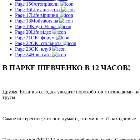
Page 15
Фотопріколи
Page 16
Life анекдоти
Page 17
Life віршики
Page 18
Motivators.ua
Page 19
Клуб_Нічка
Page 20
Life відео
Page 21
ОК! форум
Page 22
ОК! спільнота
Page 23
ОК! клуб
Page 24
Наш сайт
В ПАРКЕ ШЕВЧЕНКО В 12 ЧАСОВ!
Друзья. Если вы сегодня увидите порохоботов с отвисшими на 
трусы
Самое интересное, что они думают, что умные. И находчивые.
Только что мне (МНЕ!!!) пришло сообщение на тел. С текстом, 