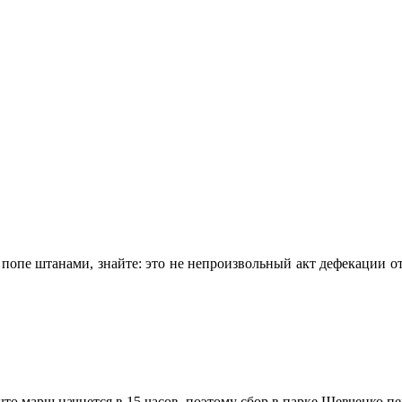
попе штанами, знайте: это не непроизвольный акт дефекации от
что марш начнется в 15 часов, поэтому сбор в парке Шевченко пе