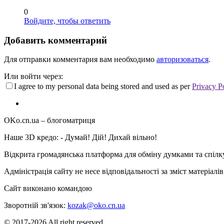
0
Войдите, чтобы ответить
Добавить комментарий
Для отправки комментария вам необходимо
авторизоваться
.
Или войти через:
I agree to my personal data being stored and used as per
Privacy P
OKo.cn.ua
– блогоматриця
Наше 3D кредо: -
Думай! Дій! Дихай вільно!
Відкрита громадянська платформа для обміну думками та спіл
Адміністрація сайту не несе відповідальності за зміст матеріал
Сайт виконано командою
wptheme.us
Зворотній зв'язок:
kozak@oko.cn.ua
© 2017-2026 All right reserved.