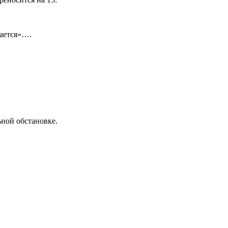
вается»….
ьной обстановке.