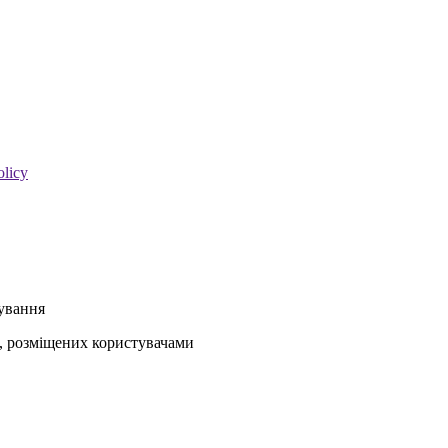
olicy
кування
ів, розміщених користувачами