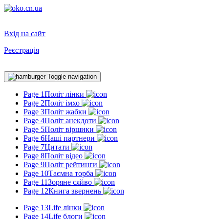
Вхід на сайт
Реєстрація
Toggle navigation
Page 1
Політ лінки
Page 2
Політ імхо
Page 3
Політ жабки
Page 4
Політ анекдоти
Page 5
Політ віршики
Page 6
Наші партнери
Page 7
Цитати
Page 8
Політ відео
Page 9
Політ рейтинги
Page 10
Таємна торба
Page 11
Зоряне сяйво
Page 12
Книга звернень
Page 13
Life лінки
Page 14
Life блоги