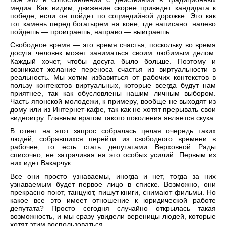
медиа. Как видим, движение скорее приведет кандидата к
победе, если он пойдет по соцмедийной дорожке. Это как
тот камень перед богатырем на коне, где написано: налево
пойдешь — проиграешь, направо — выиграешь.
Свободное время — это время счастья, поскольку во время
досуга человек может заниматься своим любимым делом.
Каждый хочет, чтобы досуга было больше. Поэтому и
возникает желание переноса счастья из виртуальности в
реальность. Мы хотим избавиться от рабочих контекстов в
пользу контекстов виртуальных, которые всегда будут нам
приятнее, так как обусловлены нашим личным выбором.
Часть японской молодежи, к примеру, вообще не выходят из
дому или из Интернет-кафе, так как не хотят прерывать свои
видеоигру. Главным врагом такого поколения является скука.
В ответ на этот запрос собралась целая очередь таких
людей, собравшихся перейти из свободного времени в
рабочее, то есть стать депутатами Верховной Рады
списочно, не затрачивая на это особых усилий. Первым из
них идет Вакарчук.
Все они просто узнаваемы, иногда и нет, тогда за них
узнаваемым будет первое лицо в списке. Возможно, они
прекрасно поют, танцуют, пишут книги, снимают фильмы. Но
какое все это имеет отношение к юридической работе
депутата? Просто сегодня случайно открылась такая
возможность, и мы сразу увидели вереницы людей, которые
хотят этим воспользоваться.