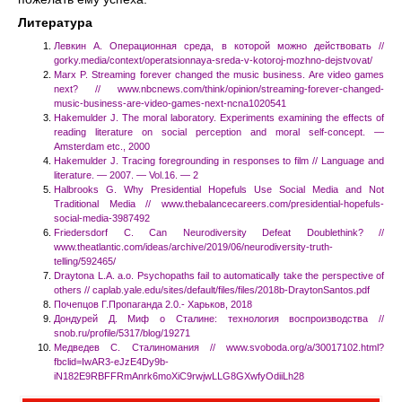
Литература
Левкин А. Операционная среда, в которой можно действовать //
gorky.media/context/operatsionnaya-sreda-v-kotoroj-mozhno-dejstvovat/
Marx P. Streaming forever changed the music business. Are video games
next? // www.nbcnews.com/think/opinion/streaming-forever-changed-
music-business-are-video-games-next-ncna1020541
Hakemulder J. The moral laboratory. Experiments examining the effects of
reading literature on social perception and moral self-concept. —
Amsterdam etc., 2000
Hakemulder J. Tracing foregrounding in responses to film // Language and
literature. — 2007. — Vol.16. — 2
Halbrooks G. Why Presidential Hopefuls Use Social Media and Not
Traditional Media // www.thebalancecareers.com/presidential-hopefuls-
social-media-3987492
Friedersdorf C. Can Neurodiversity Defeat Doublethink? //
www.theatlantic.com/ideas/archive/2019/06/neurodiversity-truth-
telling/592465/
Draytona L.A. a.o. Psychopaths fail to automatically take the perspective of
others // caplab.yale.edu/sites/default/files/files/2018b-DraytonSantos.pdf
Почепцов Г.Пропаганда 2.0.- Харьков, 2018
Дондурей Д. Миф о Сталине: технология воспроизводства //
snob.ru/profile/5317/blog/19271
Медведев С. Сталиномания // www.svoboda.org/a/30017102.html?
fbclid=IwAR3-eJzE4Dy9b-
iN182E9RBFFRmAnrk6moXiC9rwjwLLG8GXwfyOdiiLh28