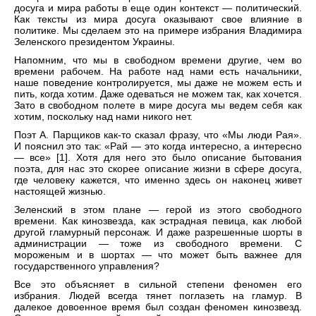
досуга и мира работы в еще один контекст — политический.
Как тексты из мира досуга оказывают свое влияние в
политике. Мы сделаем это на примере избрания Владимира
Зеленского президентом Украины.
Напомним, что мы в свободном времени другие, чем во
времени рабочем. На работе над нами есть начальники,
наше поведение контролируется, мы даже не можем есть и
пить, когда хотим. Даже одеваться не можем так, как хочется.
Зато в свободном полете в мире досуга мы ведем себя как
хотим, поскольку над нами никого нет.
Поэт А. Парщиков как-то сказал фразу, что «Мы люди Рая».
И пояснил это так: «Рай — это когда интересно, а интересно
— все» [1]. Хотя для него это было описание бытования
поэта, для нас это скорее описание жизни в сфере досуга,
где человеку кажется, что именно здесь он наконец живет
настоящей жизнью.
Зеленский в этом плане — герой из этого свободного
времени. Как кинозвезда, как эстрадная певица, как любой
другой гламурный персонаж. И даже разрешенные шорты в
администрации — тоже из свободного времени. С
мороженым и в шортах — что может быть важнее для
государственного управления?
Все это объясняет в сильной степени феномен его
избрания. Людей всегда тянет поглазеть на гламур. В
далекое довоенное время был создан феномен кинозвезд.