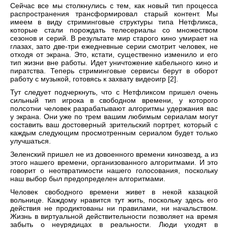
Сейчас все мы столкнулись с тем, как новый тип процесса
распространения трансформировал старый контент. Мы
имеем в виду стриминговые структуры типа Нетфликса,
которые стали порождать телесериалы со множеством
сезонов и серий. В результате мир старого кино умирает на
глазах, зато две-три ежедневные серии смотрит человек, не
отходя от экрана. Это, кстати, существенно изменило и его
тип жизни вне работы. Идет уничтожение кабельного кино и
пиратства. Теперь стриминговые сервисы берут в оборот
работу с музыкой, готовясь к захвату видеоигр [2].
Тут следует подчеркнуть, что с Нетфликсом пришел очень
сильный тип игрока в свободном времени, у которого
полсотни человек разрабатывают алгоритмы удержания вас
у экрана. Они уже по трем вашим любимым сериалам могут
составить ваш достоверный зрительский портрет, который с
каждым следующим просмотренным сериалом будет только
улучшаться.
Зеленский пришел не из довоенного времени кинозвезд, а из
этого нашего времени, организованного алгоритмами. И это
говорит о неотвратимости нашего голосования, поскольку
наш выбор был предопределен алгоритмами.
Человек свободного времени живет в некой казацкой
вольнице. Каждому нравится тут жить, поскольку здесь его
действия не продиктованы ни правилами, ни начальством.
Жизнь в виртуальной действительности позволяет на время
забыть о неурядицах в реальности. Люди уходят в