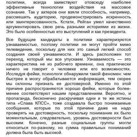
политики, всегда заимствуют отовсюду наиболее
эффективные технологии воздействия на массовое
сознание. Так у актеров они взяли способность, например,
рассмешить аудиторию, продемонстрировать искренность
или заинтересованность. Кстати, Рейган умел качественно
аргументировать свою речь разными историями из жизни.
Это было особенностью его выступлений и как президента.
Все будущие кандидаты в политики характеризуются
узнаваемостью, поэтому политики не могут пройти мимо
телевидение, поскольку для них это самый легкий способ
создания своей узнаваемости. И здесь расположен тот
переход, который мы все упускаем. Узнаваемость — это
характеристика не из рабочего времени, она практически
ничего не говорит о человеке или его возможностях.
Исследуя фейки, психологи обнаружили такой феномен: чем
быстрее в мозгу обрабатывается информация, тем скорее
мы склонны признать ее достоверной. Именно по этой
причине распространяются хорошо фейки, которые более-
менее соответствуют нашим представлениям. Вероятно, и
пропаганда, бесконечно раскручивая одни и те же истины
типа «Слава КПСС», тоже создавала быстро понимаемые
сообщения, которые по этой причине даже не надо
проверять на достоверность, поскольку понимание их было
моментальным, следовательно, уровень достоверности был
высоким. Конечно, разные социальные группы могли
относиться по-разному, но сумма правильных пониманий
должна была быть высокой.