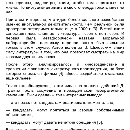
телесериалы, видеоигры, книги, чтобы там спрятаться от
жизни. Но виртуальная жизнь в свою очередь тоже влияет на
нас.
При этом интересно, что идея более сильного воздействия
именно виртуальной действительности, чем реальной была
проверена экспериментально еще в 2000 г. [3]. В этой книге
сопоставлялось влияние литературы fiction с non-fiction. И
первая была метафорически названа «моральной
лабораторией», поскольку перенос опыта был сильным
только в этом случае. Автор вслед за В. Шкловским видит
силу литературы в том, что она позволяет смотреть на мир
глазами другого человека.
После этого анализировалось и киновоздействие в
сравнении с влиянием литературного произведения, на базе
которых снимался фильм [4]. Здесь воздействие оказалось
еще сильнее
Точно так обнаружено, в том числе на анализе действий Д.
Трампа, роль соцмедиа в президентской избирательной
кампании. Были сделаны три интересных вывода:
— это позволяет кандидатам реагировать моментально,
— кандидаты могут прятаться за своими собственными
обвинениями,
— кандидаты могут давать нечеткие обещания [5].
Все это в сопоставлении с действиями в традиционных