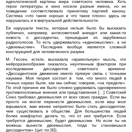
идеологической картины мира советского человека. Хоть
герои литературы и кино носили разные имена, но их
поведение соответствовало принятому партией канону.
Система «что такое хорошо и что такое плохо» здесь не
нарушалась и в виртуальной действительности.
Ее нарушали тексты, которые нельзя было бы высказать
публично, например, антисоветский анекдот или какая-то
новость о диссидентах, пришедшая из зарубежных
радиоголосов. То есть удерживалось «единомыслие», а не
«двоемыслие». Последнее вообще является сложной
конструкцией для человеческого разума
М. Гессен, кстати, высказала «крамольную» мысль, что
нейроразнообразие оказалось неучтенным фактором при
исследовании диссидентов советского времени:
«Диссидентское движение имело прямую связь с точными
науками. Моя теория состоит в том, что много людей в
точных науках были, как мы сейчас говорим, «на пределе».
По этой причине им было сложно удерживать одновременно
противоположные мнения или представления […] Советский
Союз требовал двоемыслия от всех своих граждан. Если вы
просто не могли перенести двоемыслия, если ваш мозг
взрывался, вам менее неприятно было стать диссидентом,
чем существовать в обществе. Для большинства людей
более комфортно делать то, что от них требуется. Если
требуется двоемыслие, будет двоемыслие. Но если ты не
можешь вынести двоемыслия, тогда ты становишься
диссидентом» (цит. по [6]).