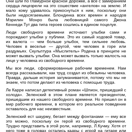
Они шли по гламурной красной дорожке, а все с замиранием
сердца лицезрели на это сошествие «ангелов» на землю. И
мало кому удавалось прикоснуться к ним, поскольку они
были недосягаемыми. Блондинка всех времен и народов
Мэрилин Монро была любовницей самого Джона
Кеннеди.Тут два типа героев сошлись в едином поцелуе.
Люди свободного времени источают улыбки сами и
порождают улыбки у публики. Это их самый ходовой товар,
их валюта — чем больше улыбок, тем сильнее любовь.
Человек в веселье — другой, чем человек в горе или
раздумьях. Скульптура «Мыслитель» Родена в принципе не
может вызвать улыбки. Она может вызвать только жалость на
лице у человека из свободного времени.
Мы все люди, сформированные рабочим временем. Нам
всегда рассказывали, как труд создал из обезьяны человека.
Правда, дальше история затуманивается, потому что мы не
знаем, что потом делают из человека с помощью труда.
Ле Карре написал детективный роман «Шпион, пришедший с
холода». Зеленский в этом плане является президентом,
пришедшим из нашего свободного времени. Но пришел он в
мир рабочего времени, в котором его реальное поведение
оставалось для нас неизвестным.
Зеленский ест шаурму, бегает между фонтанами — ему все
это можно, поскольку он герой из свободного времени.
Трудно представить в этой роли, например, Л.Кучму. Хотя от
него тоже в головах остались кадры с игрой на гитаре или