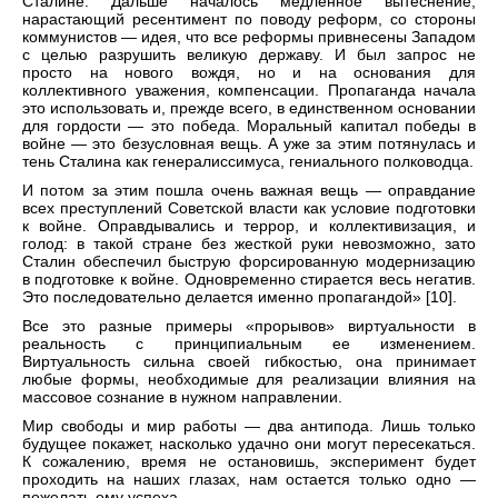
Сталине. Дальше началось медленное вытеснение,
нарастающий ресентимент по поводу реформ, со стороны
коммунистов — идея, что все реформы привнесены Западом
с целью разрушить великую державу. И был запрос не
просто на нового вождя, но и на основания для
коллективного уважения, компенсации. Пропаганда начала
это использовать и, прежде всего, в единственном основании
для гордости — это победа. Моральный капитал победы в
войне — это безусловная вещь. А уже за этим потянулась и
тень Сталина как генералиссимуса, гениального полководца.
И потом за этим пошла очень важная вещь — оправдание
всех преступлений Советской власти как условие подготовки
к войне. Оправдывались и террор, и коллективизация, и
голод: в такой стране без жесткой руки невозможно, зато
Сталин обеспечил быструю форсированную модернизацию
в подготовке к войне. Одновременно стирается весь негатив.
Это последовательно делается именно пропагандой» [10].
Все это разные примеры «прорывов» виртуальности в
реальность с принципиальным ее изменением.
Виртуальность сильна своей гибкостью, она принимает
любые формы, необходимые для реализации влияния на
массовое сознание в нужном направлении.
Мир свободы и мир работы — два антипода. Лишь только
будущее покажет, насколько удачно они могут пересекаться.
К сожалению, время не остановишь, эксперимент будет
проходить на наших глазах, нам остается только одно —
пожелать ему успеха.