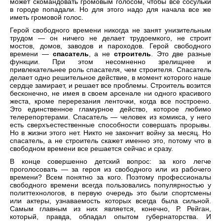
может скомандовать громовым голосом, чтобы все сосульки
в городе попадали. Но для этого надо для начала все же
иметь громовой голос.
Герой свободного времени никогда не занят унизительным
трудом — он ничего не делает трудоемкого, не строит
мостов, домов, заводов и пароходов. Герой свободного
времени —
спасатель
, а не
строитель
. Это две разные
функции. При этом несомненно зрелищнее и
привлекательнее роль спасателя, чем строителя. Спасатель
делает одно решительное действие, в момент которого наше
сердце замирает, и решает все проблемы. Строитель возится
бесконечно, не имея в своем арсенале ни одного красивого
жеста, кроме перерезания ленточки, когда все построено.
Это единственное гламурное действо, которое любимо
телерепортерами. Спасатель — человек из комикса, у него
есть сверхъестественные способности совершать прорывы.
Но в жизни этого нет. Никто не закончит войну за месяц. Но
спасатель, а не строитель скажет именно это, потому что в
свободном времени все решается сейчас и сразу.
В конце совершенно детский вопрос: за кого легче
проголосовать — за героя из свободного или из рабочего
времени? Всем понятно за кого. Поэтому профессионалы
свободного времени всегда пользовались популярностью у
политтехнологов, в первую очередь это были спортсмены
или актеры, узнаваемость которых всегда была сильной.
Самым главным из них является, конечно, Р. Рейган,
который, правда, обладал опытом губернаторства. И