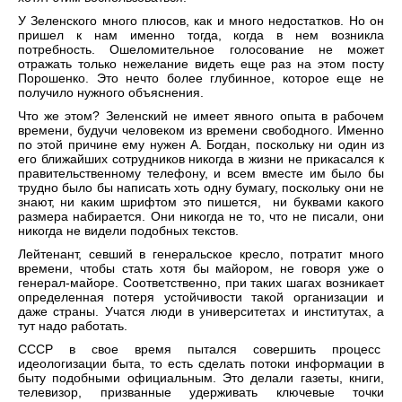
У Зеленского много плюсов, как и много недостатков. Но он
пришел к нам именно тогда, когда в нем возникла
потребность. Ошеломительное голосование не может
отражать только нежелание видеть еще раз на этом посту
Порошенко. Это нечто более глубинное, которое еще не
получило нужного объяснения.
Что же этом? Зеленский не имеет явного опыта в рабочем
времени, будучи человеком из времени свободного. Именно
по этой причине ему нужен А. Богдан, поскольку ни один из
его ближайших сотрудников никогда в жизни не прикасался к
правительственному телефону, и всем вместе им было бы
трудно было бы написать хоть одну бумагу, поскольку они не
знают, ни каким шрифтом это пишется, ни буквами какого
размера набирается. Они никогда не то, что не писали, они
никогда не видели подобных текстов.
Лейтенант, севший в генеральское кресло, потратит много
времени, чтобы стать хотя бы майором, не говоря уже о
генерал-майоре. Соответственно, при таких шагах возникает
определенная потеря устойчивости такой организации и
даже страны. Учатся люди в университетах и институтах, а
тут надо работать.
СССР в свое время пытался совершить процесс
идеологизации быта, то есть сделать потоки информации в
быту подобными официальным. Это делали газеты, книги,
телевизор, призванные удерживать ключевые точки