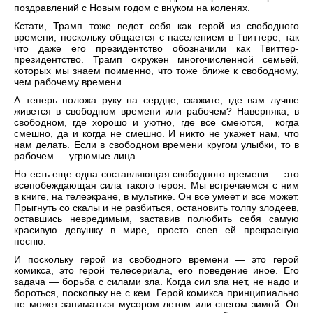
поздравлений с Новым годом с внуком на коленях.
Кстати, Трамп тоже ведет себя как герой из свободного
времени, поскольку общается с населением в Твиттере, так
что даже его президентство обозначили как Твиттер-
президентство. Трамп окружен многочисленной семьей,
которых мы знаем поименно, что тоже ближе к свободному,
чем рабочему времени.
А теперь положа руку на сердце, скажите, где вам лучше
живется в свободном времени или рабочем? Наверняка, в
свободном, где хорошо и уютно, где все смеются, когда
смешно, да и когда не смешно. И никто не укажет нам, что
нам делать. Если в свободном времени кругом улыбки, то в
рабочем — угрюмые лица.
Но есть еще одна составляющая свободного времени — это
всепобеждающая сила такого героя. Мы встречаемся с ним
в книге, на телеэкране, в мультике. Он все умеет и все может.
Прыгнуть со скалы и не разбиться, остановить толпу злодеев,
оставшись невредимым, заставив полюбить себя самую
красивую девушку в мире, просто спев ей прекрасную
песню.
И поскольку герой из свободного времени — это герой
комикса, это герой телесериала, его поведение иное. Его
задача — борьба с силами зла. Когда сил зла нет, не надо и
бороться, поскольку не с кем. Герой комикса принципиально
не может заниматься мусором летом или снегом зимой. Он