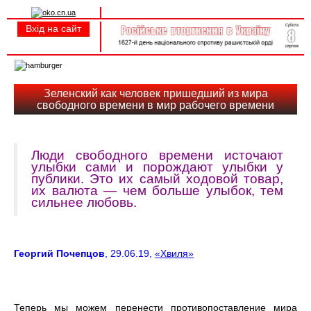
Вхід на сайт
Реєстрація
Toggle
navigation
Зеленский как человек пришедший из мира
свободного времени в мир рабочего времени
Люди свободного времени источают
улыбки сами и порождают улыбки у
публики. Это их самый ходовой товар,
их валюта — чем больше улыбок, тем
сильнее любовь.
Георгий Почепцов
, 29.06.19,
«Хвиля»
Теперь мы можем перенести противопоставление мира