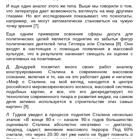
И еще один аналог этого же типа. Выше мы говорили о том,
что литература дает возможность взглянуть на мир другими
глазами. Но вот исследования показывают, что психопаты,
например, не могут автоматически становиться на чужую
точку зрения [7].
Еще одним примером освоение сферы досуга для
политических целей является поднятие из забытья фигур
политических деятелей типа Гитлера или Сталина [8]. Они
входят в настоящее с помощью появления в массовой
культуре, что в результате начинает смещать их оценки с
негативных на позитивные.
Д. Дондурей посвятил много своих работ анализу
конструированию Сталина в современном массовом
сознании, включая и то, как на это работает даже и негатив:
«Миф о Сталине, на мой взгляд, находится в центре
российского мировоззренческого космоса, массовой системы
подобных картин, и все, что его дискредитирует, по
технологии современного пиара и развития медиа, на самом
деле активно используется в строительстве этих самых
картин» [9].
Л. Гудков увидел в процессе поднятия Сталина несколько
этапов: «В конце 80-х — начале 90-х годов большинство
оценивало Сталина абсолютно негативно — диктатор,
людоед, садист, виновник массового террора. Под 60%
считали, что через 20-30 лет уже никто не будет помнить о