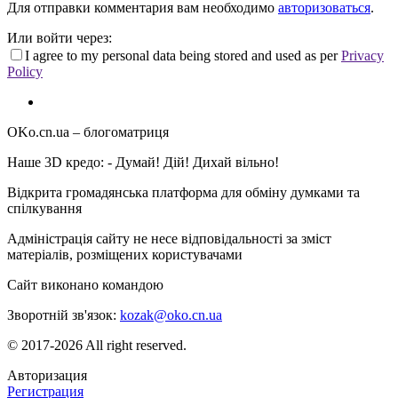
Для отправки комментария вам необходимо
авторизоваться
.
Или войти через:
I agree to my personal data being stored and used as per
Privacy
Policy
OKo.cn.ua
– блогоматриця
Наше 3D кредо: -
Думай! Дій! Дихай вільно!
Відкрита громадянська платформа для обміну думками та
спілкування
Адміністрація сайту не несе відповідальності за зміст
матеріалів, розміщених користувачами
Сайт виконано командою
wptheme.us
Зворотній зв'язок:
kozak@oko.cn.ua
© 2017-2026 All right reserved.
Авторизация
Регистрация