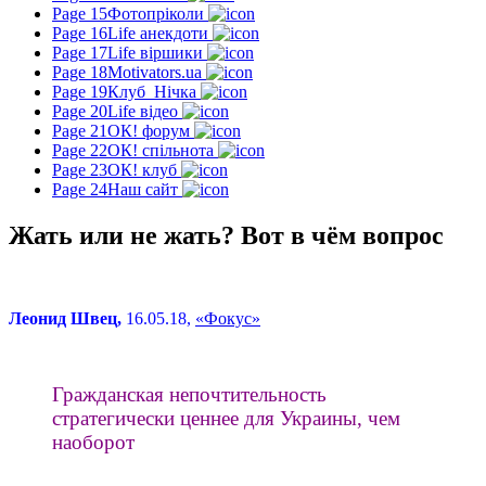
Page 15
Фотопріколи
Page 16
Life анекдоти
Page 17
Life віршики
Page 18
Motivators.ua
Page 19
Клуб_Нічка
Page 20
Life відео
Page 21
ОК! форум
Page 22
ОК! спільнота
Page 23
ОК! клуб
Page 24
Наш сайт
Жать или не жать? Вот в чём вопрос
Леонид Швец,
16.05.18,
«Фокус»
Гражданская непочтительность
стратегически ценнее для Украины, чем
наоборот