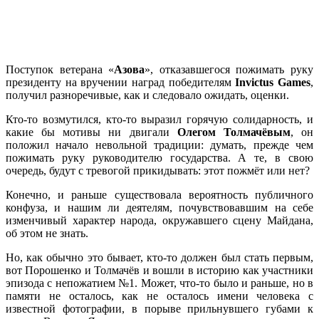
Поступок ветерана «
Азова
», отказавшегося пожимать руку
президенту на вручении наград победителям
Invictus Games
,
получил разноречивые, как и следовало ожидать, оценки.
Кто-то возмутился, кто-то выразил горячую солидарность, и
какие бы мотивы ни двигали
Олегом Толмачёвым
, он
положил начало невольной традиции: думать, прежде чем
пожимать руку руководителю государства. А те, в свою
очередь, будут с тревогой прикидывать: этот пожмёт или нет?
Конечно, и раньше существовала вероятность публичного
конфуза, и нашим ли деятелям, почувствовавшим на себе
изменчивый характер народа, окружавшего сцену Майдана,
об этом не знать.
Но, как обычно это бывает, кто-то должен был стать первым,
вот Порошенко и Толмачёв и вошли в историю как участники
эпизода с непожатием №1. Может, что-то было и раньше, но в
памяти не осталось, как не осталось имени человека с
известной фотографии, в порыве прильнувшего губами к