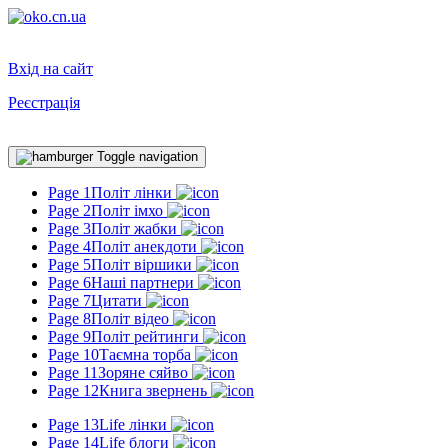
Вхід на сайт
Реєстрація
Toggle navigation
Page 1
Політ лінки
Page 2
Політ імхо
Page 3
Політ жабки
Page 4
Політ анекдоти
Page 5
Політ віршики
Page 6
Наші партнери
Page 7
Цитати
Page 8
Політ відео
Page 9
Політ рейтинги
Page 10
Таємна торба
Page 11
Зоряне сяйво
Page 12
Книга звернень
Page 13
Life лінки
Page 14
Life блоги