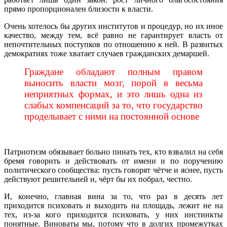
прямо пропорционален близости к власти.
Очень хотелось бы других институтов и процедур, но их иное
качество, между тем, всё равно не гарантирует власть от
непочтительных поступков по отношению к ней. В развитых
демократиях тоже хватает случаев гражданских демаршей.
Граждане обладают полным правом
выносить власти мозг, порой в весьма
неприятных формах, и это лишь одна из
слабых компенсаций за то, что государство
проделывает с ними на постоянной основе
Патриотизм обязывает больно пинать тех, кто взвалил на себя
бремя говорить и действовать от имени и по поручению
политического сообщества: пусть говорят чётче и яснее, пусть
действуют решительней и, чёрт бы их побрал, честно.
И, конечно, главная вина за то, что раз в десять лет
приходится психовать и выходить на площадь, лежит не на
тех, из-за кого приходится психовать, у них инстинкты
понятные. Виноваты мы, потому что в долгих промежутках