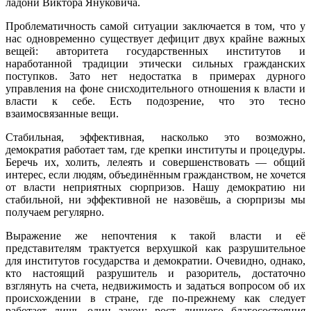
ладони Виктора Януковича.
Проблематичность самой ситуации заключается в том, что у
нас одновременно существует дефицит двух крайне важных
вещей: авторитета государственных институтов и
наработанной традиции этически сильных гражданских
поступков. Зато нет недостатка в примерах дурного
управления на фоне снисходительного отношения к власти и
власти к себе. Есть подозрение, что это тесно
взаимосвязанные вещи.
Стабильная, эффективная, насколько это возможно,
демократия работает там, где крепки институты и процедуры.
Беречь их, холить, лелеять и совершенствовать — общий
интерес, если людям, объединённым гражданством, не хочется
от власти неприятных сюрпризов. Нашу демократию ни
стабильной, ни эффективной не назовёшь, а сюрпризы мы
получаем регулярно.
Выражение же непочтения к такой власти и её
представителям трактуется верхушкой как разрушительное
для институтов государства и демократии. Очевидно, однако,
кто настоящий разрушитель и разоритель, достаточно
взглянуть на счета, недвижимость и задаться вопросом об их
происхождении в стране, где по-прежнему как следует
работает лишь один закон: рост личного благосостояния