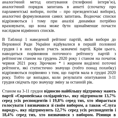
аналогічний метод опитування (телефонні інтерв’ю),
аналогічний порядок запитань в анкеті (спочатку про
парламентські вибори, потім – про президентські вибори),
аналогічні формулювання самих запитань. Водночас списки
відрізняються і тому при аналізі динаміки потрібно
враховувати, що вона може бути щонайменше почасти
наслідком відмінних списків.
В Таблиці 1 наведений рейтинг партій, якби вибори до
Верховної Ради України відбувалися в першій половині
грудня і в них брали участь зазначені партії. Крім цього,
наводиться порівняння поточного рейтингу партій з
рейтингом станом на грудень 2020 року і станом на початок
червня 2021 року. Зірочкою * і жирним виділені поточні
рейтинги, які статистично значущо (тобто понад похибку)
відрізняються порівняно з тим, що партія мала в грудні 2020
року. Тобто це випадки, коли результати опитування 3-11
грудня свідчать про значущу зміну за останній рік.
Станом на 3-11 грудня
відносно найбільшу підтримку мають
партії «Європейська солідарність», яку підтримали 13,7%
серед усіх респондентів і 19,8% серед тих, хто збирається
голосувати і визначився зі своїм вибором, а також «Слуга
народу», яку підтримують 12,7% серед усіх респондентів і
18,4% серед тих, хто визначився з вибором.
Різниця в