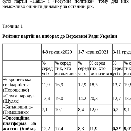
було партій «Наші» і «Розумна політика», тому для них
неможливо оцінити динаміку за останній рік.
Таблиця 1
Рейтинг партій на виборах до Верховної Ради України
4-8 грудня2020
1-7 червня2021
3-11 гру
%
% серед
%
% серед
%
% с
серед
тих, хто
серед
тих, хто
серед
тих
усіх
визначився
усіх
визначився
усіх
виз
«Європейська
солідарність»
11,9
16,9
12,9
18,5
13,7
19,
(Порошенко)
«Слуга народу»
13,4
19,0
14,2
20,3
12,7
18,
(Шуляк)
«Батьківщина»
7,1
10,1
8,4
12,0
6,2
9,1
(Тимошенко)
«Опозиційна
платформа – За
життя» (Бойко,
12,2
17,4
8,3
11,9
6,2*
9,0