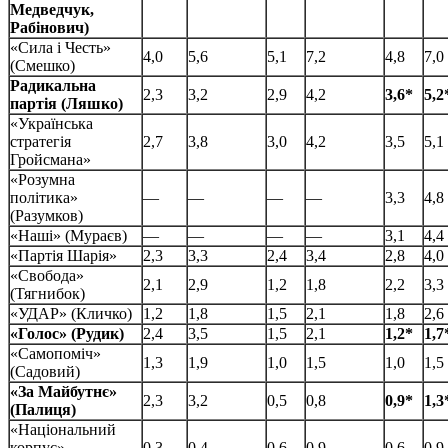
Медведчук,
Рабінович)
«Сила і Честь»
4,0
5,6
5,1
7,2
4,8
7,0
(Смешко)
Радикальна
2,3
3,2
2,9
4,2
3,6*
5,2
партія (Ляшко)
«Українська
стратегія
2,7
3,8
3,0
4,2
3,5
5,1
Гройсмана»
«Розумна
політика»
—
—
—
—
3,3
4,8
(Разумков)
«Наші» (Мураєв)
—
—
—
—
3,1
4,4
«Партія Шарія»
2,3
3,3
2,4
3,4
2,8
4,0
«Свобода»
2,1
2,9
1,2
1,8
2,2
3,3
(Тягнибок)
«УДАР» (Кличко)
1,2
1,8
1,5
2,1
1,8
2,6
«Голос» (Рудик)
2,4
3,5
1,5
2,1
1,2*
1,7
«Самопоміч»
1,3
1,9
1,0
1,5
1,0
1,5
(Садовий)
«За Майбутнє»
2,3
3,2
0,5
0,8
0,9*
1,3
(Палиця)
«Національний
корпус»
0,3
0,4
0,6
0,9
0,6
0,9