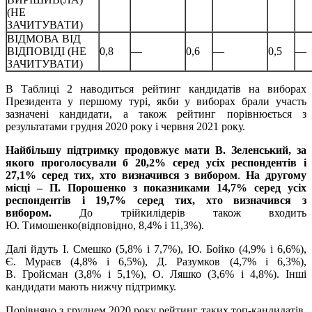
(НЕ
ЗАЧИТУВАТИ)
ВІДМОВА ВІД
ВІДПОВІДІ (НЕ
0,8
—
0,6
—
0,5
—
ЗАЧИТУВАТИ)
В Таблиці 2 наводиться рейтинг кандидатів на виборах
Президента у першому турі, якби у виборах брали участь
зазначені кандидати, а також рейтинг порівнюється з
результатами грудня 2020 року і червня 2021 року.
Найбільшу підтримку продовжує мати В. Зеленський, за
якого проголосували б 20,2% серед усіх респондентів і
27,1% серед тих, хто визначився з вибором
.
На другому
місці – П. Порошенко з показниками 14,7% серед усіх
респондентів і 19,7% серед тих, хто визначився з
вибором.
До трійкилідерів також входить
Ю. Тимошенко(відповідно, 8,4% і 11,3%).
Далі йдуть І. Смешко (5,8% і 7,7%), Ю. Бойко (4,9% і 6,6%),
Є. Мураєв (4,8% і 6,5%), Д. Разумков (4,7% і 6,3%),
В. Гройсман (3,8% і 5,1%), О. Ляшко (3,6% і 4,8%). Інші
кандидати мають нижчу підтримку.
Порівняно з груднем 2020 року рейтинг таких топ-кандидатів,