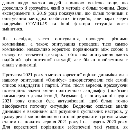
даних щодо частки людей з вищою освітою тощо, що
дозволило б зрозуміти, який з методів є більш точним. Деякі
експерименти в 2019 році показували, що більш точними є
опитування методом особистих інтерв’ю, але зараз через
пандемію COVID-19 та інші фактори ситуація могла
змінитися.
Як наслідок, часто опитування, проведені різними
компаніями, а також опитування проведені тією самою
компанією, неможливо коректно порівнювати між собою з
огляду на зазначені фактори. Тобто такі опитування дають
надійний зріз поточної ситуації, але більш проблемним є
аналіз у динаміці.
Протягом 2021 року з метою коректної оцінки динаміки ми в
нашому опитуванні «Омнібус» використовували той самий
список кандидатів і партій. Утім, після вересня, враховуючи
потенційно значні зміни політичного ландшафту (пов’язані
насамперед з діяльністю Д. Разумкова), в опитуванні грудня
2021 року списки була актуалізовані, щоб більш точно
відображати поточну ситуацію. Водночас оскільки аналіз
динаміки є важливим для розуміння суспільних настроїв, у
цьому релізі ми порівнюємо поточні результати з результатами
станом на початок червня 2021 року і на грудень 2020 року.
Для коректності порівняння забезпечені такі умови, як