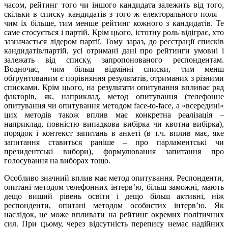
часом, рейтинг того чи іншого кандидата залежить від того,
скільки в списку кандидатів з того ж електорального поля –
чим їх більше, тим менше рейтинг кожного з кандидатів. Те
саме стосується і партій. Крім цього, істотну роль відіграє, хто
зазначається лідером партії. Тому зараз, до реєстрації списків
кандидатів/партій, усі отримані дані про рейтинги умовні і
залежать від списку, запропонованого респондентам.
Водночас, чим більш відмінні списки, тим менш
обґрунтованим є порівняння результатів, отриманих з різними
списками. Крім цього, на результати опитування впливає ряд
факторів, як, наприклад, метод опитування (телефонне
опитування чи опитування методом face-to-face, а «всередині»
цих методів також вплив має конкретна реалізація –
наприклад, повністю випадкова вибірка чи квотна вибірка),
порядок і контекст запитань в анкеті (в т.ч. вплив має, яке
запитання ставиться раніше – про парламентські чи
президентські вибори), формулювання запитання про
голосування на виборах тощо.
Особливо значний вплив має метод опитування. Респонденти,
опитані методом телефонних інтерв’ю, більш заможні, мають
дещо вищий рівень освіти і дещо більш активні, ніж
респонденти, опитані методом особистих інтерв’ю. Як
наслідок, це може впливати на рейтинг окремих політичних
сил. При цьому, через відсутність перепису немає надійних