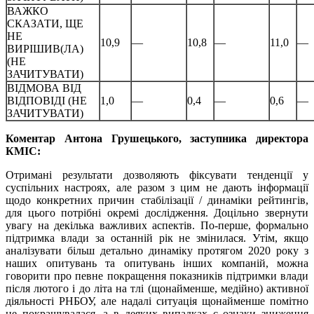
ВАЖКО
СКАЗАТИ, ЩЕ
НЕ
10,9
—
10,8
—
11,0
—
ВИРІШИВ(ЛА)
(НЕ
ЗАЧИТУВАТИ)
ВІДМОВА ВІД
ВІДПОВІДІ (НЕ
1,0
—
0,4
—
0,6
—
ЗАЧИТУВАТИ)
Коментар Антона Грушецького, заступника директора
КМІС:
Отримані результати дозволяють фіксувати тенденції у
суспільних настроях, але разом з цим не дають інформації
щодо конкретних причин стабілізації / динаміки рейтингів,
для цього потрібні окремі дослідження. Доцільно звернути
увагу на декілька важливих аспектів. По-перше, формально
підтримка влади за останній рік не змінилася. Утім, якщо
аналізувати більш детально динаміку протягом 2020 року з
наших опитувань та опитувань інших компаній, можна
говорити про певне покращення показників підтримки влади
після лютого і до літа на тлі (щонайменше, медійно) активної
діяльності РНБОУ, але надалі ситуація щонайменше помітно
не покращувалася, а в деяких випадках є ознаки зниження