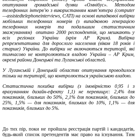
опитування громадської думки «Омнібус». Методом
телефонних інтерв’ю з використанням комп’ютера (
computer
—
assisted
telephone
interviews
, CATI)
на основі випадкової вибірки
мобільних телефонних номерів (з випадковою генерацією
телефонних номерів та подальшим статистичним
зважуванням) опитано 2000 респондентів, що мешкають у
всіх регіонах України (крім АР Крим). Вибірка
репрезентативна для дорослого населення (віком 18 років і
старше) України. До вибірки не включаються території, які
тимчасово не контролюються владою України – АР Крим,
окремі райони Донецької та Луганської областей.
У Луганській і Донецькій областях опитування проводилося
тільки на території, що контролюється українською владою.
Статистична похибка вибірки (з імовірністю 0,95 і з
врахуванням дизайн-ефекту 1,1) не перевищує: 2,4% для
показників, близьких до 50%, 2,1% для показників, близьких до
25%, 1,5% — для показників, близьких до 10%, 1,1% — для
показників, близьких до 5%.
До тих пір, поки не пройшла реєстрація партій і кандидатів,
будь-який список претендентів має право на існування. Тим