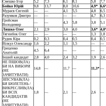
Смешко Ігор
5,2
7,3
6,1
8,1
5,8
7,7
Бойко Юрій
9,8
13,7
8,0
10,6
4,9
*
6,6
Мураєв Євгеній
—
—
4,1
5,5
4,8
6,5
Разумков Дмитро
—
—
—
—
4,7
6,3
Гройсман
—
—
4,3
5,8
3,8
5,1
Володимир
Ляшко Олег
2,1
2,9
3,0
4,0
3,6
*
4,8
Тягнибок Олег
—
—
—
—
1,3
1,8
Рудик Кіра
0,2
0,3
0,4
0,5
0,4
0,5
Вілкул Олександр
1,6
2,2
1,1
1,5
—
—
Гриценко
4,5
6,4
—
—
—
—
Анатолій
Інший кандидат
2,8
4,0
2,4
3,2
1,9
2,6
НЕ ПІШОВ(ЛА)
БИ НА ВИБОРИ
14,8
—
11,7
—
11,3
*
—
(НЕ
ЗАЧИТУВАТИ)
ЗІПСУВАВ(ЛА)
БИ БЮЛЕТЕНЬ /
ВИКРЕСЛИВ(ЛА)
БИ ВСІХ
1,8
—
2,1
—
2,6
—
КАНДИДАТІВ
(НЕ
ЗАЧИТУВАТИ)