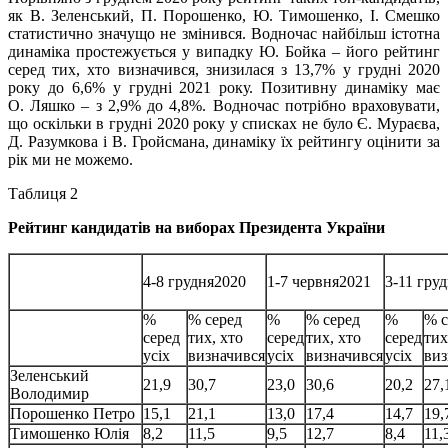
як В. Зеленський, П. Порошенко, Ю. Тимошенко, І. Смешко
статистично значущо не змінився. Водночас найбільш істотна
динаміка простежується у випадку Ю. Бойка – його рейтинг
серед тих, хто визначився, знизилася з 13,7% у грудні 2020
року до 6,6% у грудні 2021 року. Позитивну динаміку має
О. Ляшко – з 2,9% до 4,8%. Водночас потрібно враховувати,
що оскільки в грудні 2020 року у списках не було Є. Мураєва,
Д. Разумкова і В. Гройсмана, динаміку їх рейтингу оцінити за
рік ми не можемо.
Таблиця 2
Рейтинг кандидатів на виборах Президента України
4-8 грудня2020
1-7 червня2021
3-11 гру
%
% серед
%
% серед
%
% с
серед
тих, хто
серед
тих, хто
серед
тих
усіх
визначився
усіх
визначився
усіх
виз
Зеленський
21,9
30,7
23,0
30,6
20,2
27,
Володимир
Порошенко Петро
15,1
21,1
13,0
17,4
14,7
19,
Тимошенко Юлія
8,2
11,5
9,5
12,7
8,4
11,