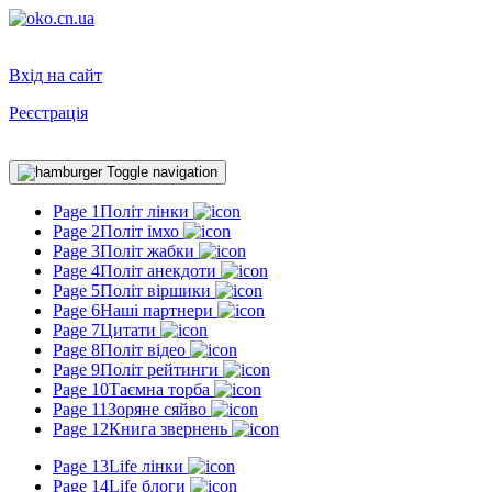
Вхід на сайт
Реєстрація
Toggle navigation
Page 1
Політ лінки
Page 2
Політ імхо
Page 3
Політ жабки
Page 4
Політ анекдоти
Page 5
Політ віршики
Page 6
Наші партнери
Page 7
Цитати
Page 8
Політ відео
Page 9
Політ рейтинги
Page 10
Таємна торба
Page 11
Зоряне сяйво
Page 12
Книга звернень
Page 13
Life лінки
Page 14
Life блоги