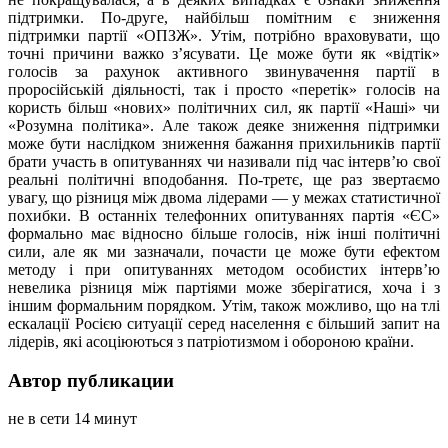
підтримки. По-друге, найбільш помітним є зниження
підтримки партії «ОПЗЖ». Утім, потрібно враховувати, що
точні причини важко з’ясувати. Це може бути як «відтік»
голосів за рахунок активного звинувачення партії в
проросійській діяльності, так і просто «перетік» голосів на
користь більш «нових» політичних сил, як партії «Наші» чи
«Розумна політика». Але також деяке зниження підтримки
може бути наслідком зниження бажання прихильників партії
брати участь в опитуваннях чи називали під час інтерв’ю свої
реальні політичні вподобання. По-третє, ще раз звертаємо
увагу, що різниця між двома лідерами — у межах статистичної
похибки. В останніх телефонних опитуваннях партія «ЄС»
формально має відносно більше голосів, ніж інші політичні
сили, але як ми зазначали, почасти це може бути ефектом
методу і при опитуваннях методом особистих інтерв’ю
невелика різниця між партіями може зберігатися, хоча і з
іншим формальним порядком. Утім, також можливо, що на тлі
ескалації Росією ситуації серед населення є більший запит на
лідерів, які асоціюються з патріотизмом і обороною країни.
Автор публикации
не в сети 14 минут