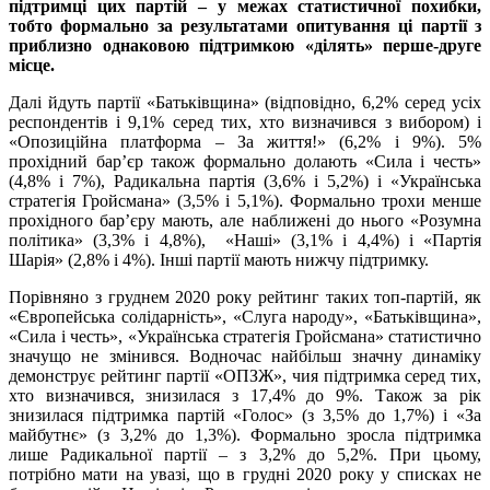
підтримці цих партій – у межах статистичної похибки,
тобто формально за результатами опитування ці партії з
приблизно однаковою підтримкою «ділять» перше-друге
місце.
Далі йдуть партії «Батьківщина» (відповідно, 6,2% серед усіх
респондентів і 9,1% серед тих, хто визначився з вибором) і
«Опозиційна платформа – За життя!» (6,2% і 9%). 5%
прохідний бар’єр також формально долають «Сила і честь»
(4,8% і 7%), Радикальна партія (3,6% і 5,2%) і «Українська
стратегія Гройсмана» (3,5% і 5,1%). Формально трохи менше
прохідного бар’єру мають, але наближені до нього «Розумна
політика» (3,3% і 4,8%), «Наші» (3,1% і 4,4%) і «Партія
Шарія» (2,8% і 4%). Інші партії мають нижчу підтримку.
Порівняно з груднем 2020 року рейтинг таких топ-партій, як
«Європейська солідарність», «Слуга народу», «Батьківщина»,
«Сила і честь», «Українська стратегія Гройсмана» статистично
значущо не змінився. Водночас найбільш значну динаміку
демонструє рейтинг партії «ОПЗЖ», чия підтримка серед тих,
хто визначився, знизилася з 17,4% до 9%. Також за рік
знизилася підтримка партій «Голос» (з 3,5% до 1,7%) і «За
майбутнє» (з 3,2% до 1,3%). Формально зросла підтримка
лише Радикальної партії – з 3,2% до 5,2%. При цьому,
потрібно мати на увазі, що в грудні 2020 року у списках не