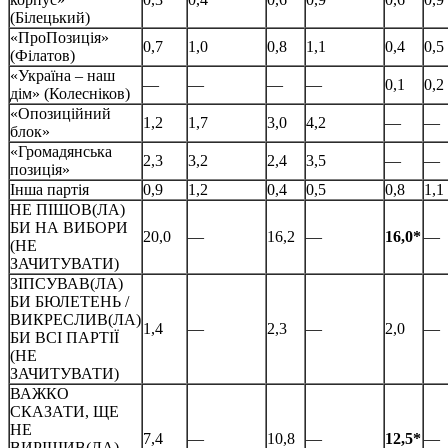
(Білецький)
«ПроПозиція»
0,7
1,0
0,8
1,1
0,4
0,5
(Філатов)
«Україна – наш
—
—
—
—
0,1
0,2
дім» (Колесніков)
«Опозиційний
1,2
1,7
3,0
4,2
—
—
блок»
«Громадянська
2,3
3,2
2,4
3,5
—
—
позиція»
Інша партія
0,9
1,2
0,4
0,5
0,8
1,1
НЕ ПІШОВ(ЛА)
БИ НА ВИБОРИ
20,0
—
16,2
—
16,0*
—
(НЕ
ЗАЧИТУВАТИ)
ЗІПСУВАВ(ЛА)
БИ БЮЛЕТЕНЬ /
ВИКРЕСЛИВ(ЛА)
1,4
—
2,3
—
2,0
—
БИ ВСІ ПАРТІЇ
(НЕ
ЗАЧИТУВАТИ)
ВАЖКО
СКАЗАТИ, ЩЕ
НЕ
7,4
—
10,8
—
12,5*
—
ВИРІШИВ(ЛА)