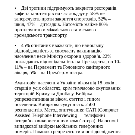
• Дві третини підтримують закриття ресторанів,
кафе та кінотеатрів на час локдауну. 58% не
заперечують проти закриття спортзалів, 52% –
шкіл, 47% – дитсадків. Натомість майже 80%
проти зупинки міжміського та міського
громадського транспорту.
• 45% опитаних вважають, що найбільшу
відповідальність за своєчасну вакцинацію
населення несе Міністр охорони здоров’я. 22%
покладають відповідальність на Президента, по 10-
11% – на Парламент та Головного санітарного
лікаря, 5% – на Прем’єр-міністра.
Аудиторія: населення України віком від 18 років і
старші в усіх областях, крім тимчасово окупованих
територій Криму та Донбасу. Вибірка
репрезентативна за віком, статтю і типом
поселення. Вибіркова сукупність: 2500
респондентів. Метод опитування: CATI (Computer
Assisted Telephone Interviewing — телефонні
інтерв’ю з використанням комп’ютера). На основі
випадкової вибірки мобільних телефонних
номерів. Помилка репрезентативності дослідження