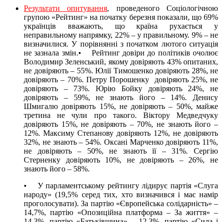
Результати опитування
, проведеного Соціологічною
групою «Рейтинг» на початку березня показали, що 69%
українців вважають, що країна рухається у
неправильному напрямку, 22% – у правильному. 9% – не
визначилися. У порівнянні з початком лютого ситуація
не зазнала змін.• Рейтинг довіри до політиків очолює
Володимир Зеленський, якому довіряють 43% опитаних,
не довіряють – 55%. Юлії Тимошенко довіряють 28%, не
довіряють – 70%. Петру Порошенку довіряють 25%, не
довіряють – 73%. Юрію Бойку довіряють 24%, не
довіряють – 59%, не знають його – 14%. Денису
Шмигалю довіряють 15%, не довіряють – 50%, майже
третина не чули про такого. Віктору Медведчуку
довіряють 15%, не довіряють – 70%, не знають його –
12%. Максиму Степанову довіряють 12%, не довіряють
32%, не знають – 54%. Оксані Марченко довіряють 11%,
не довіряють – 50%, не знають її – 31%. Сергію
Стерненку довіряють 10%, не довіряють – 26%, не
знають його – 58%.
• У парламентському рейтингу лідирує партія «Слуга
народу» (19,5% серед тих, хто визначився і має намір
проголосувати). За партію «Європейська солідарність» –
14,7%, партію «Опозиційна платформа – За життя» –
14,3%, партію «Батьківщина» – 12,3%, партію «Сила і