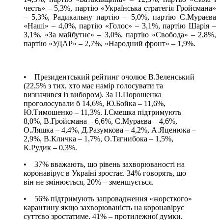
честь» – 5,3%, партію «Українська стратегія Гройсмана»
– 5,3%, Радикальну партію – 5,0%, партію Є.Мураєва
«Наші» – 4,0%, партію «Голос» – 3,1%, партію Шарія –
3,1%, «За майбутнє» – 3,0%, партію «Свобода» – 2,8%,
партію «УДАР» – 2,7%, «Народний фронт» – 1,9%.
• Президентський рейтинг очолює В.Зеленський
(22,5% з тих, хто має намір голосувати та
визначився із вибором). За П.Порошенка
проголосували б 14,6%, Ю.Бойка – 11,6%,
Ю.Тимошенко – 11,3%. І.Смешка підтримують
8,0%, В.Гройсмана – 6,6%, Є.Мураєва – 4,6%,
О.Ляшка – 4,4%, Д.Разумкова – 4,2%, А.Яценюка –
2,9%, В.Кличка – 1,7%, О.Тягнибока – 1,5%,
К.Рудик – 0,3%.
• 37% вважають, що рівень захворюваності на
коронавірус в Україні зростає. 34% говорять, що
він не змінюється, 20% – зменшується.
• 56% підтримують запровадження «жорсткого»
карантину якщо захворюваність на коронавірус
суттєво зростатиме. 41% – протилежної думки.