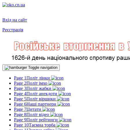
Вхід на сайт
Реєстрація
Toggle navigation
Page 1
Політ лінки
Page 2
Політ імхо
Page 3
Політ жабки
Page 4
Політ анекдоти
Page 5
Політ віршики
Page 6
Наші партнери
Page 7
Цитати
Page 8
Політ відео
Page 9
Політ рейтинги
Page 10
Таємна торба