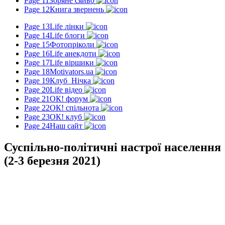
Page 11
Зоряне сяйво
Page 12
Книга звернень
Page 13
Life лінки
Page 14
Life блоги
Page 15
Фотопріколи
Page 16
Life анекдоти
Page 17
Life віршики
Page 18
Motivators.ua
Page 19
Клуб_Нічка
Page 20
Life відео
Page 21
ОК! форум
Page 22
ОК! спільнота
Page 23
ОК! клуб
Page 24
Наш сайт
Суспільно-політичні настрої населення
(2-3 березня 2021)