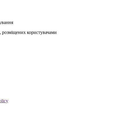
кування
ів, розміщених користувачами
olicy