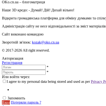
OKo.cn.ua
– блогоматриця
Наше 3D кредо: -
Думай! Дій! Дихай вільно!
Відкрита громадянська платформа для обміну думками та спіл
Адміністрація сайту не несе відповідальності за зміст матеріал
Сайт виконано командою
wptheme.us
Зворотній зв'язок:
kozak@oko.cn.ua
© 2017-2026 All right reserved.
Авторизация
Регистрация
*
*
Или войти через:
I agree to my personal data being stored and used as per
Privacy P
Запомнить
Вход
Потеряли пароль ?