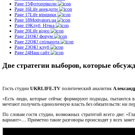
Page 15
Фотопріколи
Page 16
Life анекдоти
Page 17
Life віршики
Page 18
Motivators.ua
Page 19
Клуб_Нічка
Page 20
Life відео
Page 21
ОК! форум
Page 22
ОК! спільнота
Page 23
ОК! клуб
Page 24
Наш сайт
Две стратегии выборов, которые обсуж
Гость студии
UKRLIFE.TV
политический аналитик
Александ
«Есть люди, которые сейчас формируют подходы, пытаются выб
мечтают получить единоличную власть без обязательств: ни п
По словам гостя студии, возможных стратегий всего две: «Г
вариант»… Приметно такие разговоры происходят у всех замет