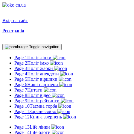
Вхід на сайт
Реєстрація
Toggle navigation
Page 1
Політ лінки
Page 2
Політ імхо
Page 3
Політ жабки
Page 4
Політ анекдоти
Page 5
Політ віршики
Page 6
Наші партнери
Page 7
Цитати
Page 8
Політ відео
Page 9
Політ рейтинги
Page 10
Таємна торба
Page 11
Зоряне сяйво
Page 12
Книга звернень
Page 13
Life лінки
Page 14
Life блоги