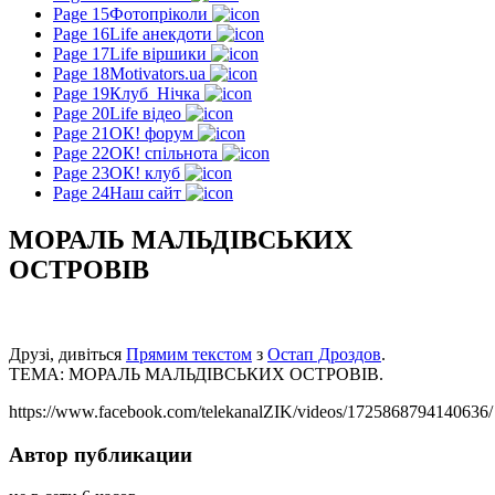
Page 15
Фотопріколи
Page 16
Life анекдоти
Page 17
Life віршики
Page 18
Motivators.ua
Page 19
Клуб_Нічка
Page 20
Life відео
Page 21
ОК! форум
Page 22
ОК! спільнота
Page 23
ОК! клуб
Page 24
Наш сайт
МОРАЛЬ МАЛЬДІВСЬКИХ
ОСТРОВІВ
Друзі, дивіться
Прямим текстом
з
Остап Дроздов
.
ТЕМА: МОРАЛЬ МАЛЬДІВСЬКИХ ОСТРОВІВ.
https://www.facebook.com/telekanalZIK/videos/1725868794140636/
Автор публикации