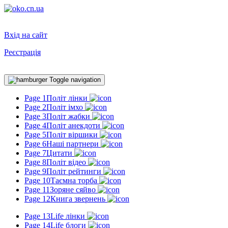
Вхід на сайт
Реєстрація
Toggle navigation
Page 1
Політ лінки
Page 2
Політ імхо
Page 3
Політ жабки
Page 4
Політ анекдоти
Page 5
Політ віршики
Page 6
Наші партнери
Page 7
Цитати
Page 8
Політ відео
Page 9
Політ рейтинги
Page 10
Таємна торба
Page 11
Зоряне сяйво
Page 12
Книга звернень
Page 13
Life лінки
Page 14
Life блоги