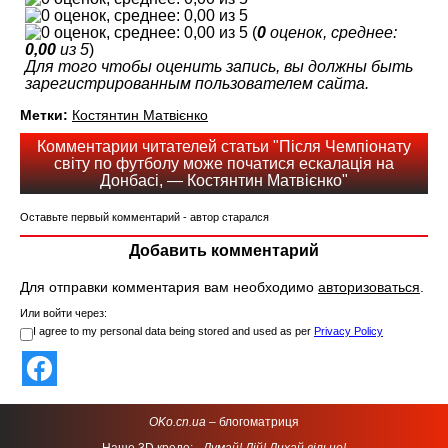
(
0
оценок, среднее:
0,00
из 5
)
Для того чтобы оценить запись, вы должны быть
зарегистрированным пользователем сайта.
Метки:
Костянтин Матвієнко
Комментарии читателей статьи "Після Чемпіонату
світу по футболу може початися ескалація на
Донбасі, — Костянтин Матвієнко"
Оставьте первый комментарий - автор старался
Добавить комментарий
Для отправки комментария вам необходимо
авторизоваться
.
Или войти через:
I agree to my personal data being stored and used as per
Privacy Policy
OKo.cn.ua
– блогоматриця