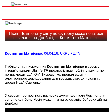
Вхід на сайт
Реєстрація
Toggle
navigation
Після Чемпіонату світу по футболу може початися
ескалація на Донбасі, — Костянтин Матвієнко
Костянтин Матвієнко
, 06.04.18,
UKRLIFE.TV
Публіцист та письменник
Костянтин Матвієнко
в своєму
інтерв’ю каналу
Ukrlife.TV
проаналізував публічну кампанію
по дискредитації Юлії Тимошенко, провал відміни
електронного декларування для громадських активістів та
арешт Надії Савченко.
У своєму прогнозі гість висловив думку, що після Чемпіонату
світу по футболу Росія може піти на ескалацію бойових дій на
Донбасі.