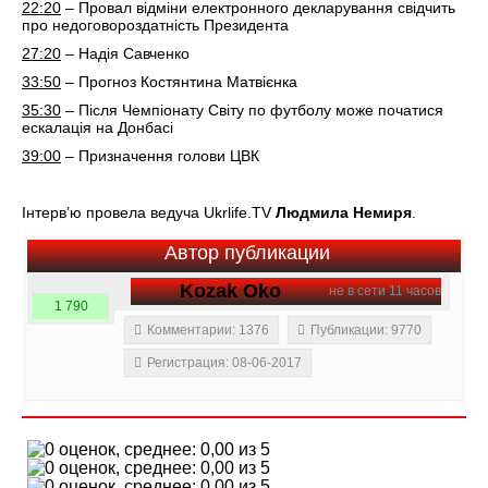
22:20
– Провал відміни електронного декларування свідчить
про недоговороздатність Президента
27:20
– Надія Савченко
33:50
– Прогноз Костянтина Матвієнка
35:30
– Після Чемпіонату Світу по футболу може початися
ескалація на Донбасі
39:00
– Призначення голови ЦВК
Інтерв’ю провела ведуча Ukrlife.TV
Людмила Немиря
.
Автор публикации
Kozak Oko
не в сети 11 часов
1 790
Комментарии: 1376
Публикации: 9770
Регистрация: 08-06-2017