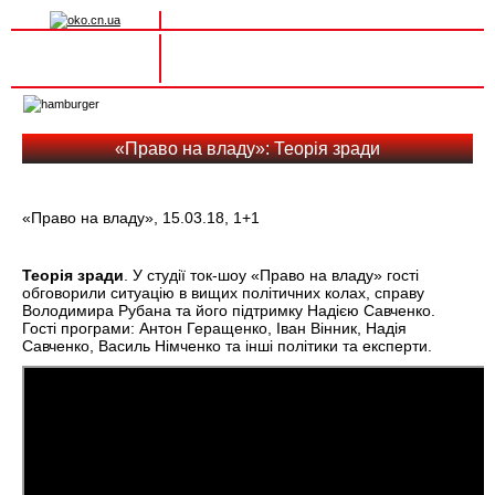
Вхід на сайт
Реєстрація
Toggle
navigation
«Право на владу»: Теорія зради
«Право на владу», 15.03.18, 1+1
Теорія зради
. У студії ток-шоу «Право на владу» гості
обговорили ситуацію в вищих політичних колах, справу
Володимира Рубана та його підтримку Надією Савченко.
Гості програми: Антон Геращенко, Іван Вінник, Надія
Савченко, Василь Німченко та інші політики та експерти.