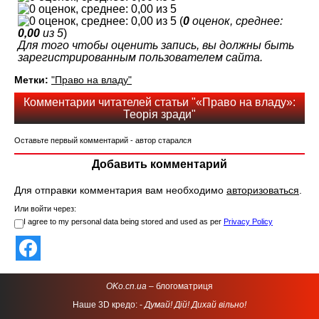
(
0
оценок, среднее:
0,00
из 5
)
Для того чтобы оценить запись, вы должны быть
зарегистрированным пользователем сайта.
Метки:
"Право на владу"
Комментарии читателей статьи "«Право на владу»:
Теорія зради"
Оставьте первый комментарий - автор старался
Добавить комментарий
Для отправки комментария вам необходимо
авторизоваться
.
Или войти через:
I agree to my personal data being stored and used as per
Privacy Policy
OKo.cn.ua
– блогоматриця
Наше 3D кредо: -
Думай! Дій! Дихай вільно!