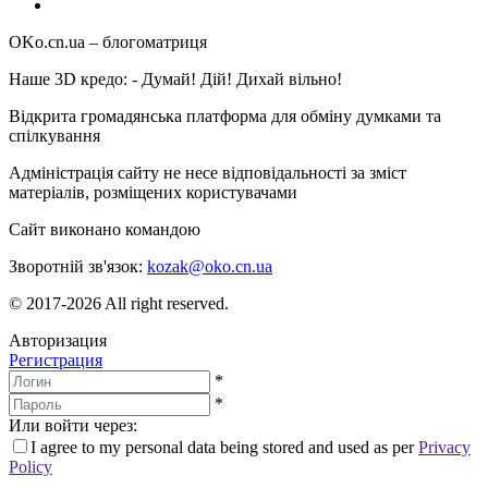
OKo.cn.ua
– блогоматриця
Наше 3D кредо: -
Думай! Дій! Дихай вільно!
Відкрита громадянська платформа для обміну думками та
спілкування
Адміністрація сайту не несе відповідальності за зміст
матеріалів, розміщених користувачами
Сайт виконано командою
wptheme.us
Зворотній зв'язок:
kozak@oko.cn.ua
© 2017-2026 All right reserved.
Авторизация
Регистрация
*
*
Или войти через:
I agree to my personal data being stored and used as per
Privacy
Policy