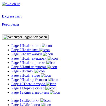
Вхід на сайт
Реєстрація
Toggle navigation
Page 1
Політ лінки
Page 2
Політ імхо
Page 3
Політ жабки
Page 4
Політ анекдоти
Page 5
Політ віршики
Page 6
Наші партнери
Page 7
Цитати
Page 8
Політ відео
Page 9
Політ рейтинги
Page 10
Таємна торба
Page 11
Зоряне сяйво
Page 12
Книга звернень
Page 13
Life лінки
Page 14
Life блоги