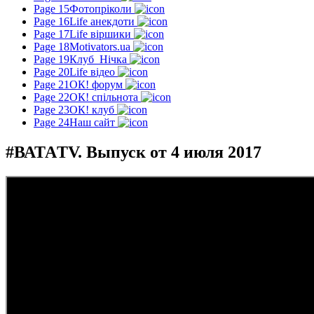
Page 15
Фотопріколи
Page 16
Life анекдоти
Page 17
Life віршики
Page 18
Motivators.ua
Page 19
Клуб_Нічка
Page 20
Life відео
Page 21
ОК! форум
Page 22
ОК! спільнота
Page 23
ОК! клуб
Page 24
Наш сайт
#ВАТАTV. Выпуск от 4 июля 2017