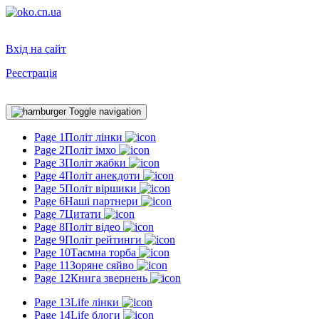
Вхід на сайт
Реєстрація
Toggle navigation
Page 1
Політ лінки
Page 2
Політ імхо
Page 3
Політ жабки
Page 4
Політ анекдоти
Page 5
Політ віршики
Page 6
Наші партнери
Page 7
Цитати
Page 8
Політ відео
Page 9
Політ рейтинги
Page 10
Таємна торба
Page 11
Зоряне сяйво
Page 12
Книга звернень
Page 13
Life лінки
Page 14
Life блоги