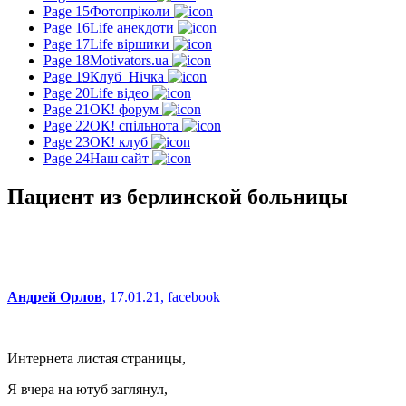
Page 15
Фотопріколи
Page 16
Life анекдоти
Page 17
Life віршики
Page 18
Motivators.ua
Page 19
Клуб_Нічка
Page 20
Life відео
Page 21
ОК! форум
Page 22
ОК! спільнота
Page 23
ОК! клуб
Page 24
Наш сайт
Пациент из берлинской больницы
Андрей Орлов
, 17.01.21, facebook
Интернета листая страницы,
Я вчера на ютуб заглянул,