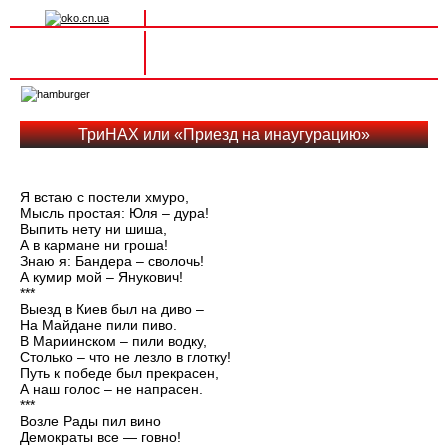
Вхід на сайт
Реєстрація
Toggle
navigation
ТриНАХ или «Приезд на инаугурацию»
Я встаю с постели хмуро,
Мысль простая: Юля – дура!
Выпить нету ни шиша,
А в кармане ни гроша!
Знаю я: Бандера – сволочь!
А кумир мой – Янукович!
***
Выезд в Киев был на диво –
На Майдане пили пиво.
В Мариинском – пили водку,
Столько – что не лезло в глотку!
Путь к победе был прекрасен,
А наш голос – не напрасен.
***
Возле Рады пил вино
Демократы все — говно!