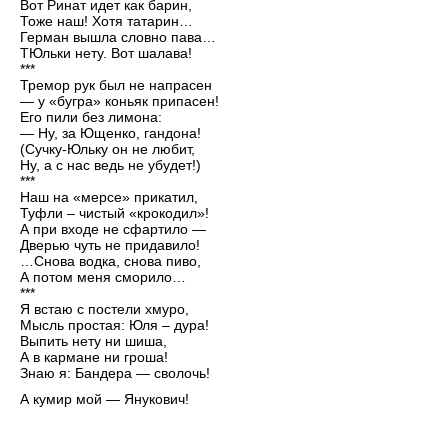
Вот Ринат идет как барин,
Тоже наш! Хотя татарин…
Герман вышла словно пава…
ТЮльки нету. Вот шалава!
***
Тремор рук был не напрасен
— у «бугра» коньяк припасен!
Его пили без лимона:
— Ну, за Ющенко, гандона!
(Сучку-Юльку он не любит,
Ну, а с нас ведь не убудет!)
***
Наш на «мерсе» прикатил,
Туфли – чистый «крокодил»!
А при входе не сфартило —
Дверью чуть не придавило!
…Снова водка, снова пиво,
А потом меня сморило…
***
Я встаю с постели хмуро,
Мысль простая: Юля – дура!
Выпить нету ни шиша,
А в кармане ни гроша!
Знаю я: Бандера — сволочь!
А кумир мой — Янукович!