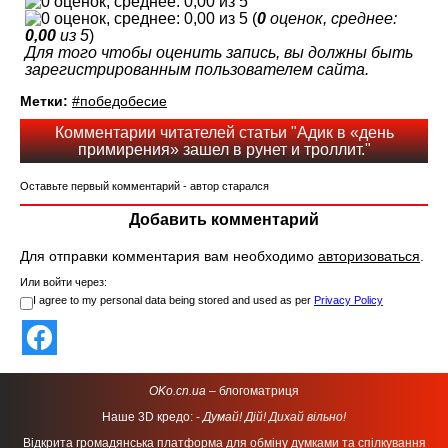
(
0
оценок, среднее:
0,00
из 5
)
Для того чтобы оценить запись, вы должны быть
зарегистрированным пользователем сайта.
Метки:
#победобесие
Комментарии читателей статьи "Адик в «день
примирения» зашел в рунет и троллит."
Оставьте первый комментарий - автор старался
Добавить комментарий
Для отправки комментария вам необходимо
авторизоваться
.
Или войти через:
I agree to my personal data being stored and used as per
Privacy Policy
OKo.cn.ua
– блогоматриця
Наше 3D кредо: -
Думай! Дій! Дихай вільно!
Відкрита громадянська платформа для обміну думками та спілкування