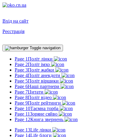
Вхід на сайт
Реєстрація
Toggle navigation
Page 1
Політ лінки
Page 2
Політ імхо
Page 3
Політ жабки
Page 4
Політ анекдоти
Page 5
Політ віршики
Page 6
Наші партнери
Page 7
Цитати
Page 8
Політ відео
Page 9
Політ рейтинги
Page 10
Таємна торба
Page 11
Зоряне сяйво
Page 12
Книга звернень
Page 13
Life лінки
Page 14
Life блоги