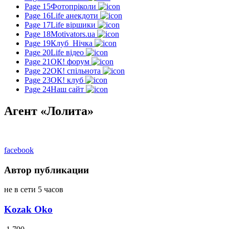
Page 15
Фотопріколи
Page 16
Life анекдоти
Page 17
Life віршики
Page 18
Motivators.ua
Page 19
Клуб_Нічка
Page 20
Life відео
Page 21
ОК! форум
Page 22
ОК! спільнота
Page 23
ОК! клуб
Page 24
Наш сайт
Агент «Лолита»
facebook
Автор публикации
не в сети 5 часов
Kozak Oko