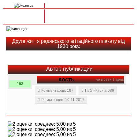
Вхід на сайт
Реєстрація
Toggle
navigation
Друге життя радянського агітаційного плакату від
1930 року.
Автор публикации
Кость
не в сети 1 день
193
Комментарии: 197
Публикации: 686
Регистрация: 10-11-2017