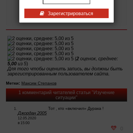
Публикации: 9770
Зарегистрироваться
Регистрация: 08-06-2017
(
2
оценок, среднее:
5,00
из 5
)
Для того чтобы оценить запись, вы должны быть
зарегистрированным пользователем сайта.
Метки:
Максим Степанов
1 комментарий читателей статьи "Изучение
ситуации"
Тот , кто «включил» Дурака !
Джордан 2005
12.05.2020
в 15:00
0