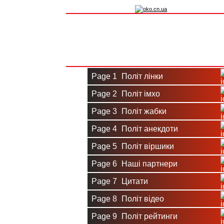
Вхід на сайт
Реєстрація
Page 1
Політ лінки
Page 2
Політ імхо
Page 3
Політ жабки
Page 4
Політ анекдоти
Page 5
Політ віршики
Page 6
Наші партнери
Page 7
Цитати
Page 8
Політ відео
Page 9
Політ рейтинги