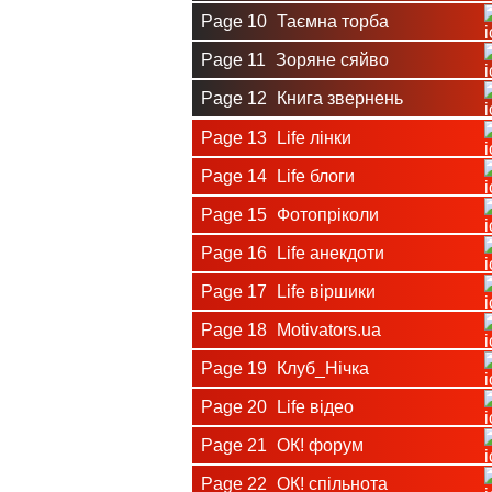
Page 10
Таємна торба
Page 11
Зоряне сяйво
Page 12
Книга звернень
Page 13
Life лінки
Page 14
Life блоги
Page 15
Фотопріколи
Page 16
Life анекдоти
Page 17
Life віршики
Page 18
Motivators.ua
Page 19
Клуб_Нічка
Page 20
Life відео
Page 21
ОК! форум
Page 22
ОК! спільнота