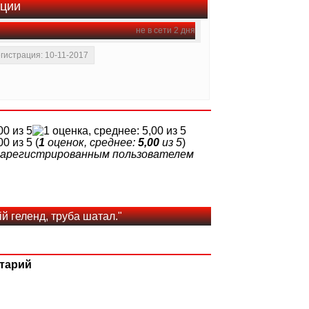
ации
не в сети 2 дня
гистрация: 10-11-2017
(
1
оценок, среднее:
5,00
из 5
)
 зарегистрированным пользователем
й геленд, труба шатал."
тарий