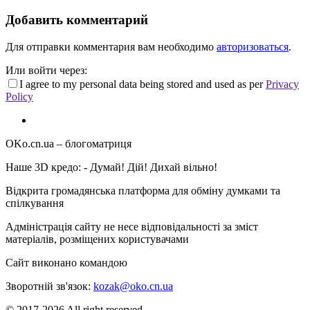
Добавить комментарий
Для отправки комментария вам необходимо
авторизоваться
.
Или войти через:
I agree to my personal data being stored and used as per
Privacy
Policy
OKo.cn.ua
– блогоматриця
Наше 3D кредо: -
Думай! Дій! Дихай вільно!
Відкрита громадянська платформа для обміну думками та
спілкування
Адміністрація сайту не несе відповідальності за зміст
матеріалів, розміщених користувачами
Сайт виконано командою
wptheme.us
Зворотній зв'язок:
kozak@oko.cn.ua
© 2017-2026 All right reserved.