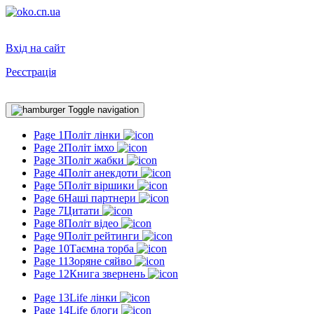
Вхід на сайт
Реєстрація
Toggle navigation
Page 1
Політ лінки
Page 2
Політ імхо
Page 3
Політ жабки
Page 4
Політ анекдоти
Page 5
Політ віршики
Page 6
Наші партнери
Page 7
Цитати
Page 8
Політ відео
Page 9
Політ рейтинги
Page 10
Таємна торба
Page 11
Зоряне сяйво
Page 12
Книга звернень
Page 13
Life лінки
Page 14
Life блоги