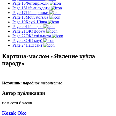
Page 15
Фотопріколи
Page 16
Life анекдоти
Page 17
Life віршики
Page 18
Motivators.ua
Page 19
Клуб_Нічка
Page 20
Life відео
Page 21
ОК! форум
Page 22
ОК! спільнота
Page 23
ОК! клуб
Page 24
Наш сайт
Картина-маслом «Явление ху#ла
народу»
Источник
:
народное творчество
Автор публикации
не в сети 8 часов
Kozak Oko