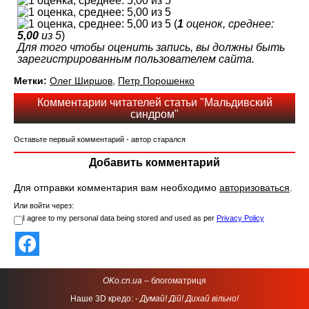
(
1
оценок, среднее:
5,00
из 5
)
Для того чтобы оценить запись, вы должны быть
зарегистрированным пользователем сайта.
Метки:
Олег Ширшов
,
Петр Порошенко
Комментарии читателей статьи "Мальдивский
синдром"
Оставьте первый комментарий - автор старался
Добавить комментарий
Для отправки комментария вам необходимо
авторизоваться
.
Или войти через:
I agree to my personal data being stored and used as per
Privacy Policy
OKo.cn.ua
– блогоматриця
Наше 3D кредо: -
Думай! Дій! Дихай вільно!