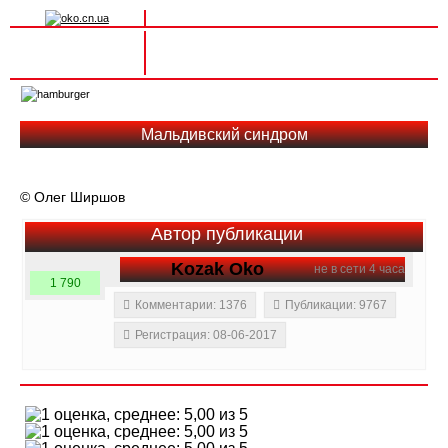
Вхід на сайт
Реєстрація
Toggle
navigation
Мальдивский синдром
© Олег Ширшов
Автор публикации
Kozak Oko
не в сети 4 часа
1 790
Комментарии: 1376
Публикации: 9767
Регистрация: 08-06-2017