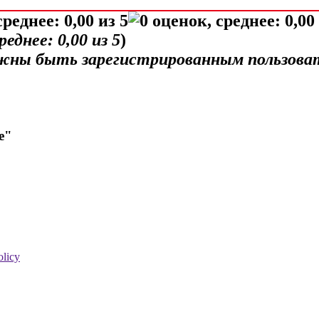
среднее:
0,00
из 5
)
лжны быть зарегистрированным пользова
е"
olicy