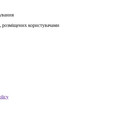
кування
ів, розміщених користувачами
olicy