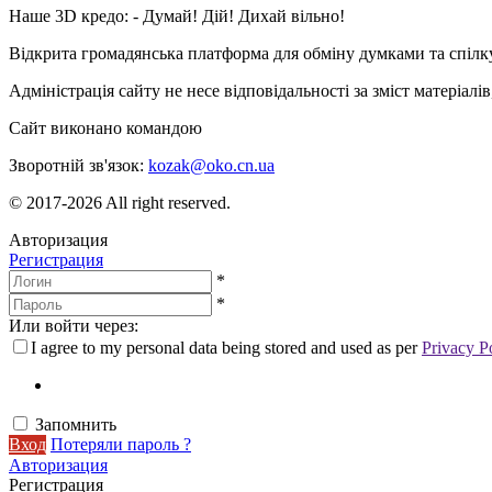
Наше 3D кредо: -
Думай! Дій! Дихай вільно!
Відкрита громадянська платформа для обміну думками та спіл
Адміністрація сайту не несе відповідальності за зміст матеріал
Сайт виконано командою
wptheme.us
Зворотній зв'язок:
kozak@oko.cn.ua
© 2017-2026 All right reserved.
Авторизация
Регистрация
*
*
Или войти через:
I agree to my personal data being stored and used as per
Privacy P
Запомнить
Вход
Потеряли пароль ?
Авторизация
Регистрация