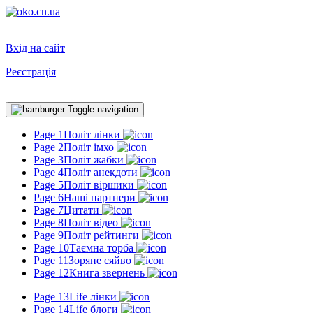
Вхід на сайт
Реєстрація
Toggle navigation
Page 1
Політ лінки
Page 2
Політ імхо
Page 3
Політ жабки
Page 4
Політ анекдоти
Page 5
Політ віршики
Page 6
Наші партнери
Page 7
Цитати
Page 8
Політ відео
Page 9
Політ рейтинги
Page 10
Таємна торба
Page 11
Зоряне сяйво
Page 12
Книга звернень
Page 13
Life лінки
Page 14
Life блоги