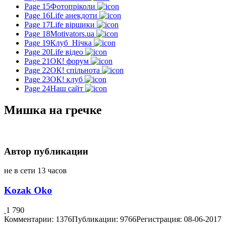
Page 15
Фотопріколи
Page 16
Life анекдоти
Page 17
Life віршики
Page 18
Motivators.ua
Page 19
Клуб_Нічка
Page 20
Life відео
Page 21
ОК! форум
Page 22
ОК! спільнота
Page 23
ОК! клуб
Page 24
Наш сайт
Мишка на гречке
Автор публикации
не в сети 13 часов
Kozak Oko
1 790
Комментарии: 1376
Публикации: 9766
Регистрация: 08-06-2017