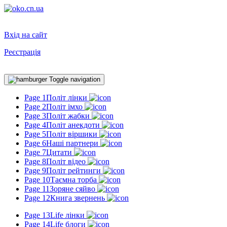
Вхід на сайт
Реєстрація
Toggle navigation
Page 1
Політ лінки
Page 2
Політ імхо
Page 3
Політ жабки
Page 4
Політ анекдоти
Page 5
Політ віршики
Page 6
Наші партнери
Page 7
Цитати
Page 8
Політ відео
Page 9
Політ рейтинги
Page 10
Таємна торба
Page 11
Зоряне сяйво
Page 12
Книга звернень
Page 13
Life лінки
Page 14
Life блоги