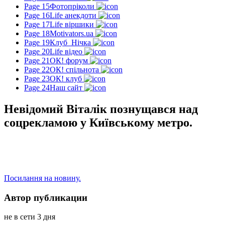
Page 15
Фотопріколи
Page 16
Life анекдоти
Page 17
Life віршики
Page 18
Motivators.ua
Page 19
Клуб_Нічка
Page 20
Life відео
Page 21
ОК! форум
Page 22
ОК! спільнота
Page 23
ОК! клуб
Page 24
Наш сайт
Невідомий Віталік познущався над
соцрекламою у Київському метро.
Посилання на новину.
Автор публикации
не в сети 3 дня