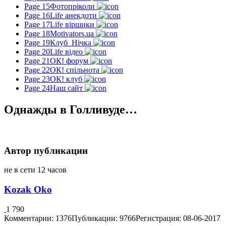
Page 15
Фотопріколи
Page 16
Life анекдоти
Page 17
Life віршики
Page 18
Motivators.ua
Page 19
Клуб_Нічка
Page 20
Life відео
Page 21
ОК! форум
Page 22
ОК! спільнота
Page 23
ОК! клуб
Page 24
Наш сайт
Однажды в Голливуде…
Автор публикации
не в сети 12 часов
Kozak Oko
1 790
Комментарии: 1376
Публикации: 9766
Регистрация: 08-06-2017