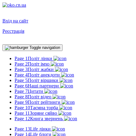
Вхід на сайт
Реєстрація
Toggle navigation
Page 1
Політ лінки
Page 2
Політ імхо
Page 3
Політ жабки
Page 4
Політ анекдоти
Page 5
Політ віршики
Page 6
Наші партнери
Page 7
Цитати
Page 8
Політ відео
Page 9
Політ рейтинги
Page 10
Таємна торба
Page 11
Зоряне сяйво
Page 12
Книга звернень
Page 13
Life лінки
Page 14
Life блоги