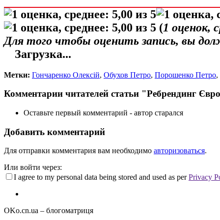
(
1
оценок, 
Для того чтобы оценить запись, вы до
Загрузка...
Метки:
Гончаренко Олексій
,
Обухов Петро
,
Порошенко Петро
,
Комментарии читателей статьи "Ребрендинг Євро
Оставьте первый комментарий - автор старался
Добавить комментарий
Для отправки комментария вам необходимо
авторизоваться
.
Или войти через:
I agree to my personal data being stored and used as per
Privacy P
OKo.cn.ua
– блогоматриця