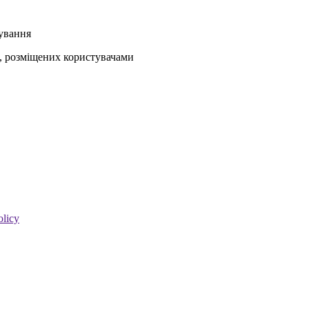
кування
ів, розміщених користувачами
olicy