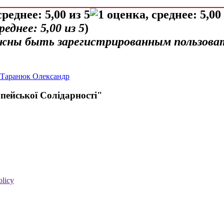
среднее:
5,00
из 5
)
лжны быть зарегистрированным пользова
Таранюк Олександр
пейської Солідарності"
olicy