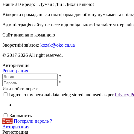
Наше 3D кредо: -
Думай! Дій! Дихай вільно!
Відкрита громадянська платформа для обміну думками та спіл
Адміністрація сайту не несе відповідальності за зміст матеріал
Сайт виконано командою
wptheme.us
Зворотній зв'язок:
kozak@oko.cn.ua
© 2017-2026 All right reserved.
Авторизация
Регистрация
*
*
Или войти через:
I agree to my personal data being stored and used as per
Privacy P
Запомнить
Вход
Потеряли пароль ?
Авторизация
Регистрация