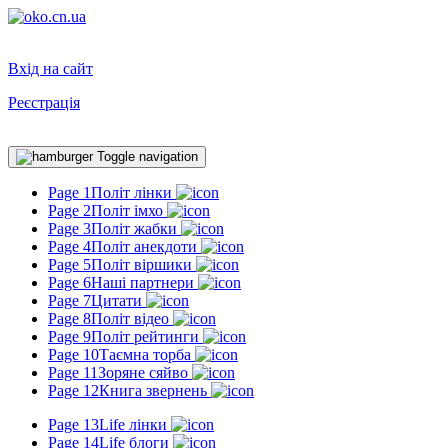
Вхід на сайт
Реєстрація
Toggle navigation
Page 1
Політ лінки
Page 2
Політ імхо
Page 3
Політ жабки
Page 4
Політ анекдоти
Page 5
Політ віршики
Page 6
Наші партнери
Page 7
Цитати
Page 8
Політ відео
Page 9
Політ рейтинги
Page 10
Таємна торба
Page 11
Зоряне сяйво
Page 12
Книга звернень
Page 13
Life лінки
Page 14
Life блоги