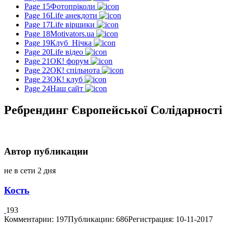
Page 15
Фотопріколи
Page 16
Life анекдоти
Page 17
Life віршики
Page 18
Motivators.ua
Page 19
Клуб_Нічка
Page 20
Life відео
Page 21
ОК! форум
Page 22
ОК! спільнота
Page 23
ОК! клуб
Page 24
Наш сайт
Ребрендинг Європейської Солідарності
Автор публикации
не в сети 2 дня
Кость
193
Комментарии: 197
Публикации: 686
Регистрация: 10-11-2017