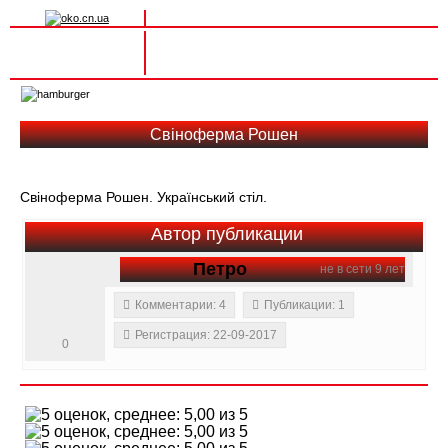
Вхід на сайт
Реєстрація
Toggle
navigation
Свіноферма Рошен
Свіноферма Рошен. Український стіл.
Автор публикации
Петро
не в сети 9 лет
Комментарии: 4
Публикации: 1
Регистрация: 22-09-2017
0