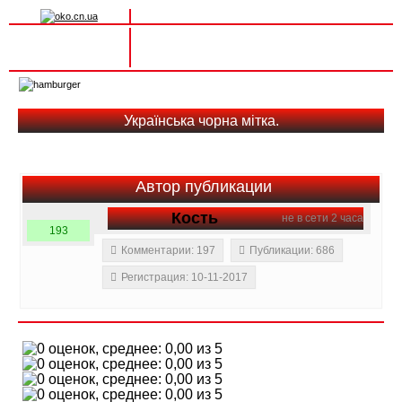
Вхід на сайт
Реєстрація
Toggle
navigation
Українська чорна мітка.
Автор публикации
Кость
не в сети 2 часа
193
Комментарии: 197
Публикации: 686
Регистрация: 10-11-2017