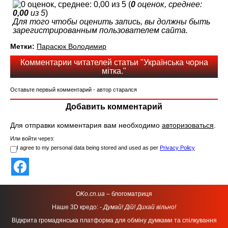
(
0
оценок, среднее:
0,00
из 5
)
Для того чтобы оценить запись, вы должны быть
зарегистрированным пользователем сайта.
Метки:
Парасюк Володимир
Комментарии читателей статьи "Українська чорна
мітка."
Оставьте первый комментарий - автор старался
Добавить комментарий
Для отправки комментария вам необходимо
авторизоваться
.
Или войти через:
I agree to my personal data being stored and used as per
Privacy Policy
OKo.cn.ua
– блогоматриця
Наше 3D кредо: -
Думай! Дій! Дихай вільно!
Відкрита громадянська платформа для обміну думками та спілкування