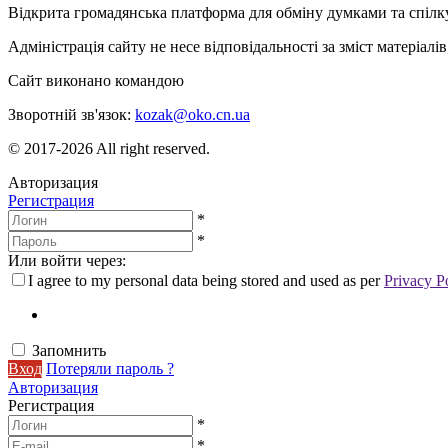
Відкрита громадянська платформа для обміну думками та спіл
Адміністрація сайту не несе відповідальності за зміст матеріал
Сайт виконано командою
wptheme.us
Зворотній зв'язок:
kozak@oko.cn.ua
© 2017-2026 All right reserved.
Авторизация
Регистрация
*
*
Или войти через:
I agree to my personal data being stored and used as per
Privacy P
Запомнить
Вход
Потеряли пароль ?
Авторизация
Регистрация
*
*