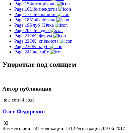
Page 15
Фотопріколи
Page 16
Life анекдоти
Page 17
Life віршики
Page 18
Motivators.ua
Page 19
Клуб_Нічка
Page 20
Life відео
Page 21
ОК! форум
Page 22
ОК! спільнота
Page 23
ОК! клуб
Page 24
Наш сайт
Упоротые под солнцем
Автор публикации
не в сети 4 года
Олег Федоренко
33
Комментарии: 14
Публикации: 1312
Регистрация: 09-06-2017