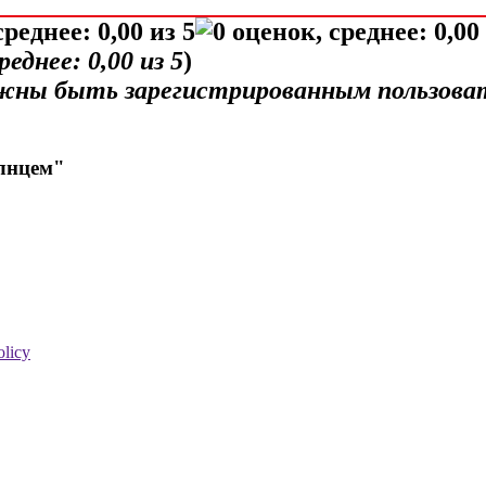
среднее:
0,00
из 5
)
лжны быть зарегистрированным пользова
олнцем"
olicy