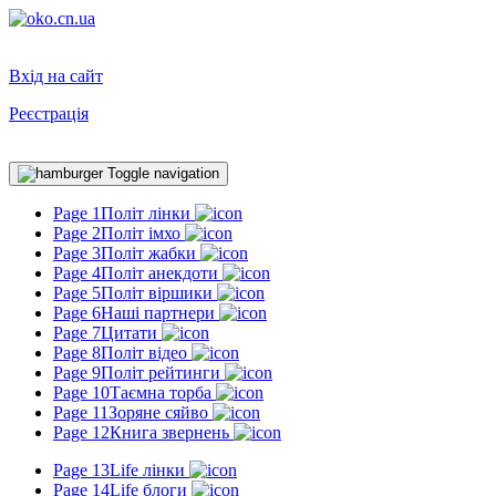
Вхід на сайт
Реєстрація
Toggle navigation
Page 1
Політ лінки
Page 2
Політ імхо
Page 3
Політ жабки
Page 4
Політ анекдоти
Page 5
Політ віршики
Page 6
Наші партнери
Page 7
Цитати
Page 8
Політ відео
Page 9
Політ рейтинги
Page 10
Таємна торба
Page 11
Зоряне сяйво
Page 12
Книга звернень
Page 13
Life лінки
Page 14
Life блоги