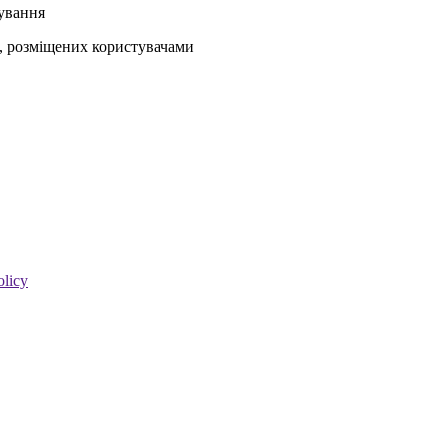
кування
ів, розміщених користувачами
olicy