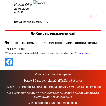
Kozak Oko
28.06.2018
в 19:29
1
Войдите, чтобы ответить
Добавить комментарий
Для отправки комментария вам необходимо
авторизоваться
.
Или войти через:
I agree to my personal data being stored and used as per
Privacy Policy
OKo.cn.ua
– блогоматриця
Наше 3D кредо: -
Думай! Дій! Дихай вільно!
Відкрита громадянська платформа для обміну думками та спілкування
Адміністрація сайту не несе відповідальності за зміст матеріалів,
розміщених користувачами
Сайт виконано командою
wptheme.us