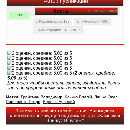
Автор публикации
Кость
не в сети 27 минут
193
Комментарии: 197
Публикации: 686
Регистрация: 10-11-2017
(
2
оценок, среднее:
5,00
из 5
)
Для того чтобы оценить запись, вы должны быть
зарегистрированным пользователем сайта.
Метки:
Гройсман Володимир
,
Кличко Віталій
,
Ляшко Олег
,
Порошенко Петро
,
Яценюк Арсений
1 комментарий читателей статьи "Відомі діячі
надягли шкарпетку, щоб підтримати гурт «Хамерман
Знищує Віруси»."