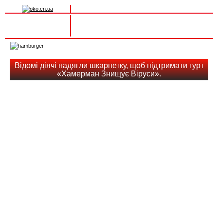
Вхід на сайт
Реєстрація
Toggle
navigation
Відомі діячі надягли шкарпетку, щоб підтримати гурт
«Хамерман Знищує Віруси».