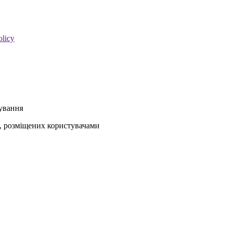
olicy
кування
ів, розміщених користувачами