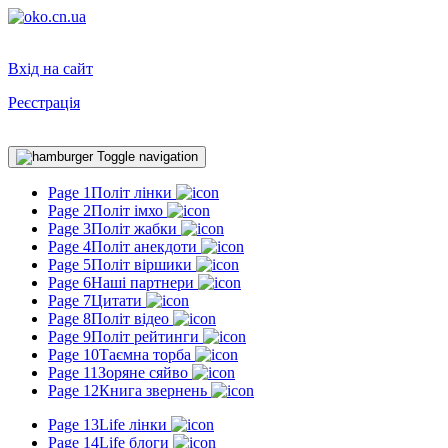
Вхід на сайт
Реєстрація
Toggle navigation
Page 1
Політ лінки
Page 2
Політ імхо
Page 3
Політ жабки
Page 4
Політ анекдоти
Page 5
Політ віршики
Page 6
Наші партнери
Page 7
Цитати
Page 8
Політ відео
Page 9
Політ рейтинги
Page 10
Таємна торба
Page 11
Зоряне сяйво
Page 12
Книга звернень
Page 13
Life лінки
Page 14
Life блоги