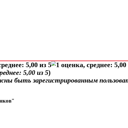
среднее:
5,00
из 5
)
лжны быть зарегистрированным пользова
енков"