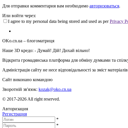
Для отправки комментария вам необходимо
авторизоваться
.
Или войти через:
I agree to my personal data being stored and used as per
Privacy P
OKo.cn.ua
– блогоматриця
Наше 3D кредо: -
Думай! Дій! Дихай вільно!
Відкрита громадянська платформа для обміну думками та спіл
Адміністрація сайту не несе відповідальності за зміст матеріал
Сайт виконано командою
wptheme.us
Зворотній зв'язок:
kozak@oko.cn.ua
© 2017-2026 All right reserved.
Авторизация
Регистрация
*
*