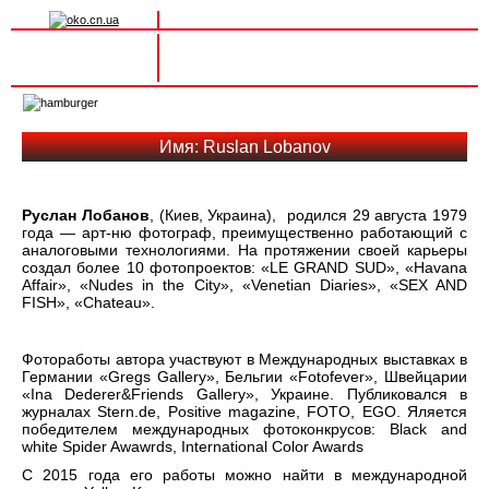
Вхід на сайт
Реєстрація
Toggle
navigation
Имя: Ruslan Lobanov
Руслан Лобанов
, (Киев, Украина), родился 29 августа 1979
года — арт-ню фотограф, преимущественно работающий с
аналоговыми технологиями. На протяжении своей карьеры
создал более 10 фотопроектов: «LE GRAND SUD», «Havana
Affair», «Nudes in the City», «Venetian Diaries», «SEX AND
FISH», «Chateau».
Фотоработы автора участвуют в Международных выставках в
Германии «Gregs Gallery», Бельгии «Fotofever», Швейцарии
«Ina Dederer&Friends Gallery», Украине. Публиковался в
журналах Stern.de, Positive magazine, FOTO, EGO. Яляется
победителем международных фотоконкрусов: Black and
white Spider Awawrds, International Color Awards
С 2015 года его работы можно найти в международной