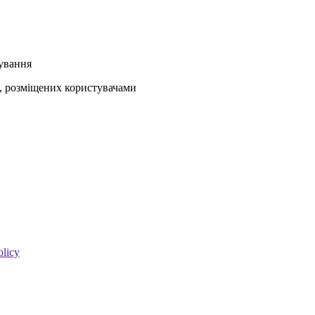
кування
ів, розміщених користувачами
olicy