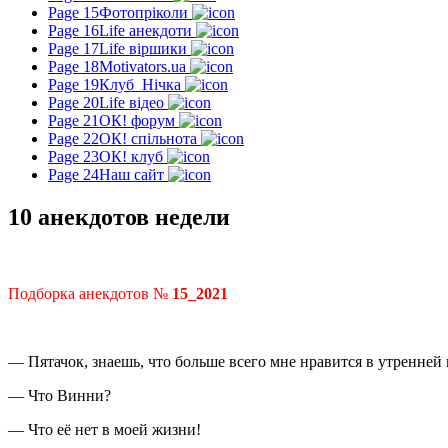
Page 15
Фотопріколи
Page 16
Life анекдоти
Page 17
Life віршики
Page 18
Motivators.ua
Page 19
Клуб_Нічка
Page 20
Life відео
Page 21
ОК! форум
Page 22
ОК! спільнота
Page 23
ОК! клуб
Page 24
Наш сайт
10 анекдотов недели
Подборка анекдотов №
15_2021
— Пятачок, знаешь, что больше всего мне нравится в утренней
— Что Винни?
— Что её нет в моей жизни!