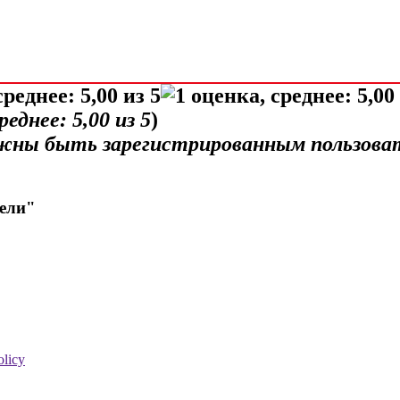
среднее:
5,00
из 5
)
лжны быть зарегистрированным пользова
дели"
olicy