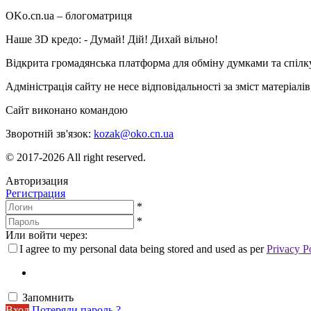
OKo.cn.ua
– блогоматриця
Наше 3D кредо: -
Думай! Дій! Дихай вільно!
Відкрита громадянська платформа для обміну думками та спіл
Адміністрація сайту не несе відповідальності за зміст матеріал
Сайт виконано командою
wptheme.us
Зворотній зв'язок:
kozak@oko.cn.ua
© 2017-2026 All right reserved.
Авторизация
Регистрация
*
*
Или войти через:
I agree to my personal data being stored and used as per
Privacy P
Запомнить
Вход
Потеряли пароль ?