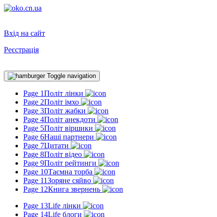
Вхід на сайт
Реєстрація
Toggle navigation
Page 1
Політ лінки
Page 2
Політ імхо
Page 3
Політ жабки
Page 4
Політ анекдоти
Page 5
Політ віршики
Page 6
Наші партнери
Page 7
Цитати
Page 8
Політ відео
Page 9
Політ рейтинги
Page 10
Таємна торба
Page 11
Зоряне сяйво
Page 12
Книга звернень
Page 13
Life лінки
Page 14
Life блоги