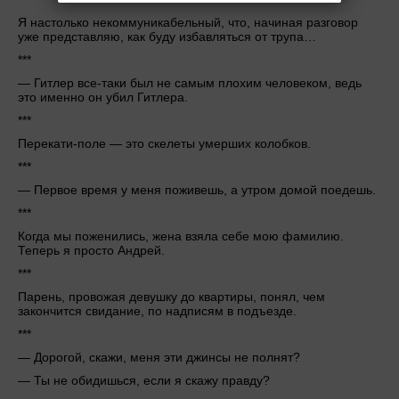
Я настолько некоммуникабельный, что, начиная разговор
уже представляю, как буду избавляться от трупа…
***
— Гитлер все-таки был не самым плохим человеком, ведь
это именно он убил Гитлера.
***
Перекати-поле — это скелеты умерших колобков.
***
— Первое время у меня поживешь, а утром домой поедешь.
***
Когда мы поженились, жена взяла себе мою фамилию.
Теперь я просто Андрей.
***
Парень, провожая девушку до квартиры, понял, чем
закончится свидание, по надписям в подъезде.
***
— Дорогой, скажи, меня эти джинсы не полнят?
— Ты не обидишься, если я скажу правду?