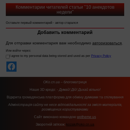
Комментарии читателей статьи "10 анекдотов
недели"
Оставьте первый комментарий - автор старался
Добавить комментарий
Для отправки комментария вам необходимо
авторизоваться
.
Или войти через:
I agree to my personal data being stored and used as per
Privacy Policy
OKo.cn.ua
– блогоматриця
Наше 3D кредо: -
Думай! Дій! Дихай вільно!
Відкрита громадянська платформа для обміну думками та спілкування
Адміністрація сайту не несе відповідальності за зміст матеріалів,
розміщених користувачами
Сайт виконано командою
wptheme.us
Зворотній зв'язок:
kozak@oko.cn.ua