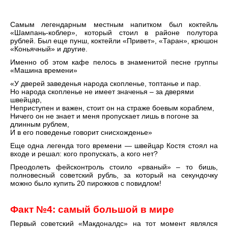
Самым легендарным местным напитком был коктейль
«Шампань-коблер», который стоил в районе полутора
рублей. Был еще пунш, коктейли «Привет», «Таран», крюшон
«Коньячный» и другие.
Именно об этом кафе пелось в знаменитой песне группы
«Машина времени»
«У дверей заведенья народа скопленье, топтанье и пар.
Но народа скопленье не имеет значенья – за дверями
швейцар,
Неприступен и важен, стоит он на страже боевым кораблем,
Ничего он не знает и меня пропускает лишь в погоне за
длинным рублем,
И в его поведенье говорит снисхожденье»
Еще одна легенда того времени — швейцар Костя стоял на
входе и решал: кого пропускать, а кого нет?
Преодолеть фейсконтроль стоило «рваный» – то бишь,
полновесный советский рубль, за который на секундочку
можно было купить 20 пирожков с повидлом!
Факт №
4: самый большой в мире
Первый советский «Макдоналдс» на тот момент являлся