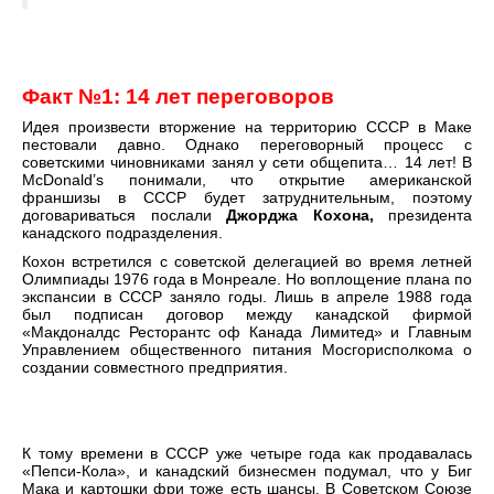
Факт №1: 14 лет переговоров
Идея произвести вторжение на территорию СССР в Маке
пестовали давно. Однако переговорный процесс с
советскими чиновниками занял у сети общепита… 14 лет! В
McDonald’s понимали, что открытие американской
франшизы в СССР будет затруднительным, поэтому
договариваться послали
Джорджа Кохона,
президента
канадского подразделения.
Кохон встретился с советской делегацией во время летней
Олимпиады 1976 года в Монреале. Но воплощение плана по
экспансии в СССР заняло годы. Лишь в апреле 1988 года
был подписан договор между канадской фирмой
«Макдоналдс Ресторантс оф Канада Лимитед» и Главным
Управлением общественного питания Мосгорисполкома о
создании совместного предприятия.
К тому времени в СССР уже четыре года как продавалась
«Пепси-Кола», и канадский бизнесмен подумал, что у Биг
Мака и картошки фри тоже есть шансы. В Советском Союзе