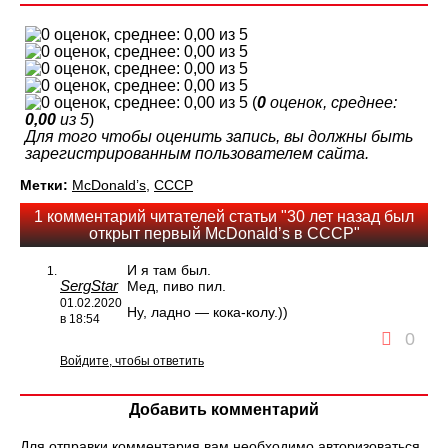
(
0
оценок, среднее:
0,00
из 5
)
Для того чтобы оценить запись, вы должны быть
зарегистрированным пользователем сайта.
Метки:
McDonald’s
,
СССР
1 комментарий читателей статьи "30 лет назад был
открыт первый McDonald’s в СССР"
И я там был.
SergStar
Мед, пиво пил.
01.02.2020
Ну, ладно — кока-колу.))
в 18:54
0
Войдите, чтобы ответить
Добавить комментарий
Для отправки комментария вам необходимо
авторизоваться
.