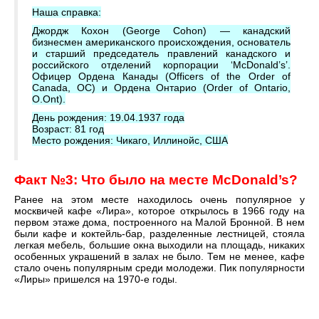
Наша справка:
Джордж Кохон (George Cohon) — канадский
бизнесмен американского происхождения, основатель
и старший председатель правлений канадского и
российского отделений корпорации ‘McDonald’s’.
Офицер Ордена Канады (Officers of the Order of
Canada, OC) и Ордена Онтарио (Order of Ontario,
O.Ont).
День рождения: 19.04.1937 года
Возраст: 81 год
Место рождения: Чикаго, Иллинойс, США
Факт №
3: Что было на месте McDonald’s?
Ранее на этом месте находилось очень популярное у
москвичей кафе «Лира», которое открылось в 1966 году на
первом этаже дома, построенного на Малой Бронной. В нем
были кафе и коктейль-бар, разделенные лестницей, стояла
легкая мебель, большие окна выходили на площадь, никаких
особенных украшений в залах не было. Тем не менее, кафе
стало очень популярным среди молодежи. Пик популярности
«Лиры» пришелся на 1970-е годы.