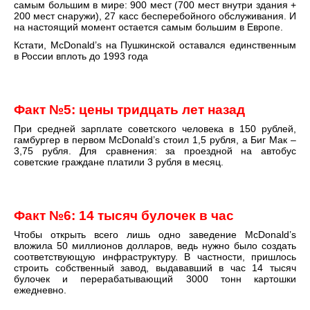
самым большим в мире: 900 мест (700 мест внутри здания +
200 мест снаружи), 27 касс бесперебойного обслуживания. И
на настоящий момент остается самым большим в Европе.
Кстати, McDonald’s на Пушкинской оставался единственным
в России вплоть до 1993 года
Факт №
5: цены тридцать лет назад
При средней зарплате советского человека в 150 рублей,
гамбургер в первом McDonald’s стоил 1,5 рубля, а Биг Мак –
3,75 рубля. Для сравнения: за проездной на автобус
советские граждане платили 3 рубля в месяц.
Факт №
6:
14 тысяч булочек в час
Чтобы открыть всего лишь одно заведение McDonald’s
вложила 50 миллионов долларов, ведь нужно было создать
соответствующую инфраструктуру. В частности, пришлось
строить собственный завод, выдававший в час 14 тысяч
булочек и перерабатывающий 3000 тонн картошки
ежедневно.