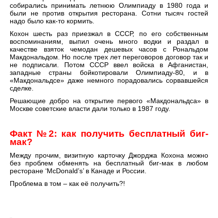
собирались принимать летнюю Олимпиаду в 1980 года и
были не против открытия ресторана. Сотни тысяч гостей
надо было как-то кормить.
Кохон шесть раз приезжал в СССР, по его собственным
воспоминаниям, выпил очень много водки и раздал в
качестве взяток чемодан дешевых часов с Рональдом
Макдональдом. Но после трех лет переговоров договор так и
не подписали. Потом СССР ввел войска в Афганистан,
западные страны бойкотировали Олимпиаду-80, и в
«Макдональдсе» даже немного порадовались сорвавшейся
сделке.
Решающие добро на открытие первого «Макдональдса» в
Москве советские власти дали только в 1987 году.
Факт №2: как получить бесплатный биг-
мак?
Между прочим, визитную карточку Джорджа Кохона можно
без проблем обменять на бесплатный биг-мак в любом
ресторане ‘McDonald’s’ в Канаде и России.
Проблема в том – как её получить?!