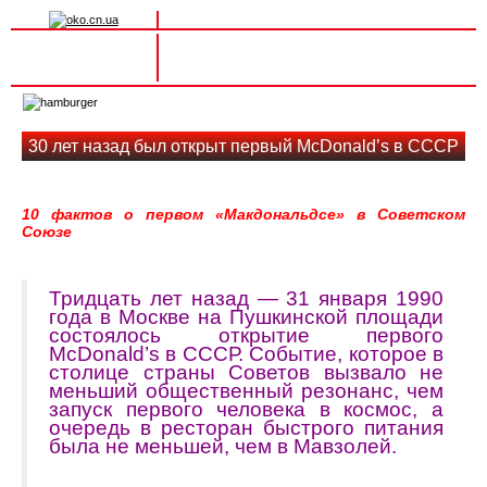
Вхід на сайт
Реєстрація
Toggle
navigation
30 лет назад был открыт первый McDonald’s в СССР
10 фактов о первом «Макдональдсе» в Советском
Союзе
Тридцать лет назад — 31 января 1990
года в Москве на Пушкинской площади
состоялось открытие первого
McDonald’s в СССР. Событие, которое в
столице страны Советов вызвало не
меньший общественный резонанс, чем
запуск первого человека в космос, а
очередь в ресторан быстрого питания
была не меньшей, чем в Мавзолей.