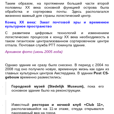
Таким образом, на протяжении большей части второй
половины XX века основной функцией острова была
обработка и сортировка почты. Здесь располагался
жизненно важный для страны логистический центр.
Конец XX века: Закат почтовой эры и временное
культурное пространство
С развитием цифровых технологий и изменением
логистических процессов к концу XX века необходимость в
таком гигантском централизованном сортировочном центре
отпала. Почтовая служба PTT покинула здание.
Архивное фото (июнь 2005 года)
Однако здание не сразу было снесено. В период с 2004 по
2008 год оно получило новую, временную жизнь как один из
главных культурных центров Амстердама. В здании
Post CS-
gebouw
временно разместились:
Городской музей (Stedelijk Museum),
пока его
основное здание было на реконструкции.
Известный
ресторан и ночной клуб «Club 11»,
располагавшийся на 11-м этаже, откуда открывался
панорамный вид на город.