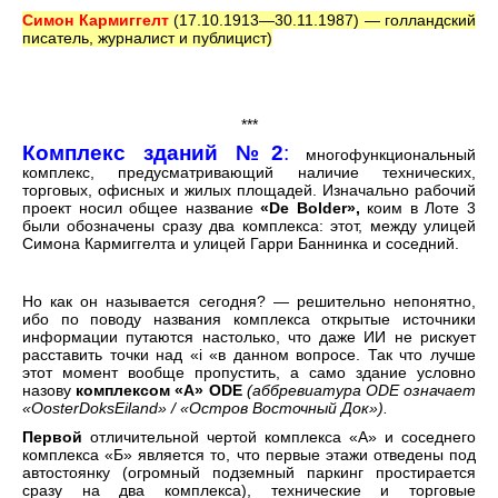
Симон Кармиггелт
(17.10.1913—30.11.1987) — голландский
писатель, журналист и публицист)
***
Комплекс зданий №2
:
многофункциональный
комплекс, предусматривающий наличие технических,
торговых, офисных и жилых площадей. Изначально рабочий
проект носил общее название
«De Bolder»,
коим в Лоте 3
были обозначены сразу два комплекса: этот, между улицей
Симона Кармиггелта и улицей Гарри Баннинка и соседний.
Но как он называется сегодня? — решительно непонятно,
ибо по поводу названия комплекса открытые источники
информации путаются настолько, что даже ИИ не рискует
расставить точки над «i «в данном вопросе. Так что лучше
этот момент вообще пропустить, а само здание условно
назову
комплексом «А»
ODE
(аббревиатура ODE означает
«OosterDoksEiland» / «Остров Восточный Док»).
Первой
отличительной чертой комплекса «А» и соседнего
комплекса «Б» является то, что первые этажи отведены под
автостоянку (огромный подземный паркинг простирается
сразу на два комплекса), технические и торговые