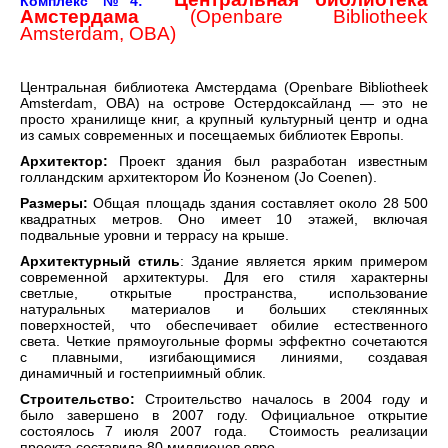
Комплекс №4:
Амстердама
(Openbare Bibliotheek
Amsterdam, OBA)
Центральная библиотека Амстердама (Openbare Bibliotheek
Amsterdam, OBA) на острове Остердоксайланд — это не
просто хранилище книг, а крупный культурный центр и одна
из самых современных и посещаемых библиотек Европы.
Архитектор:
Проект здания был разработан известным
голландским архитектором Йо Коэненом (Jo Coenen).
Размеры:
Общая площадь здания составляет около 28 500
квадратных метров. Оно имеет 10 этажей, включая
подвальные уровни и террасу на крыше.
Архитектурный стиль
: Здание является ярким примером
современной архитектуры. Для его стиля характерны
светлые, открытые пространства, использование
натуральных материалов и больших стеклянных
поверхностей, что обеспечивает обилие естественного
света. Четкие прямоугольные формы эффектно сочетаются
с плавными, изгибающимися линиями, создавая
динамичный и гостеприимный облик.
Строительство:
Строительство началось в 2004 году и
было завершено в 2007 году. Официальное открытие
состоялось 7 июля 2007 года. Стоимость реализации
проекта составила 80 миллионов евро.