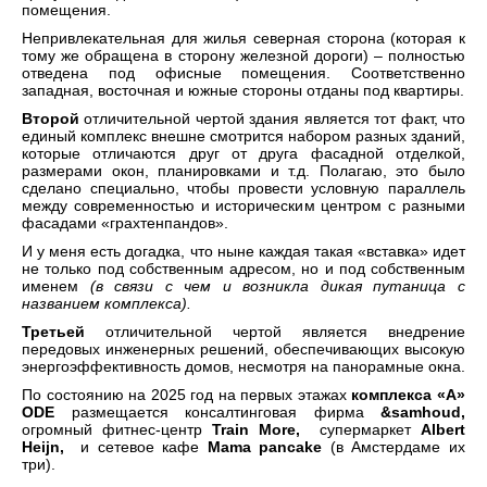
помещения.
Непривлекательная для жилья северная сторона (которая к
тому же обращена в сторону железной дороги) – полностью
отведена под офисные помещения. Соответственно
западная, восточная и южные стороны отданы под квартиры.
Второй
отличительной чертой здания является тот факт, что
единый комплекс внешне смотрится набором разных зданий,
которые отличаются друг от друга фасадной отделкой,
размерами окон, планировками и т.д. Полагаю, это было
сделано специально, чтобы провести условную параллель
между современностью и историческим центром с разными
фасадами «грахтенпандов».
И у меня есть догадка, что ныне каждая такая «вставка» идет
не только под собственным адресом, но и под собственным
именем
(в связи с чем и возникла дикая путаница с
названием комплекса).
Третьей
отличительной чертой является внедрение
передовых инженерных решений, обеспечивающих высокую
энергоэффективность домов, несмотря на панорамные окна.
По состоянию на 2025 год на первых этажах
комплекса «А»
ODE
размещается консалтинговая фирма
&samhoud,
огромный фитнес-центр
Train
More
,
супермаркет
Albert
Heijn
,
и сетевое кафе
Mama
pancake
(в Амстердаме их
три).