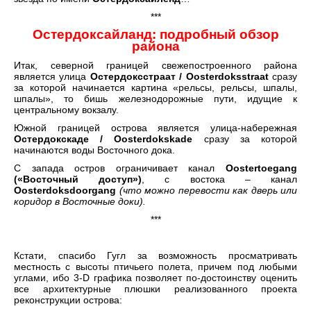
***
Остердоксайланд: подробный обзор
района
Итак, северной границей свежепостроенного района
является улица
Остердоксстраат / Oosterdoksstraat
сразу
за которой начинается картина «рельсы, рельсы, шпалы,
шпалы», то бишь железнодорожные пути, идущие к
центральному вокзалу.
Южной границей острова является улица-набережная
Остердок
c
к
аде / Oosterdokskade
сразу за которой
начинаются воды Восточного дока.
С запада остров ограничивает канал
Oostertoegang
(«Восточный доступ»)
, с востока – канал
Oosterdoksdoorgang
(что можно перевости как дверь или
коридор в Восточные доки).
***
Кстати, спасибо Гугл за возможность просматривать
местность с высоты птичьего полета, причем под любыми
углами, ибо 3-D графика позволяет по-достоинству оценить
все архитектурные плюшки реализованного проекта
реконструкции острова: