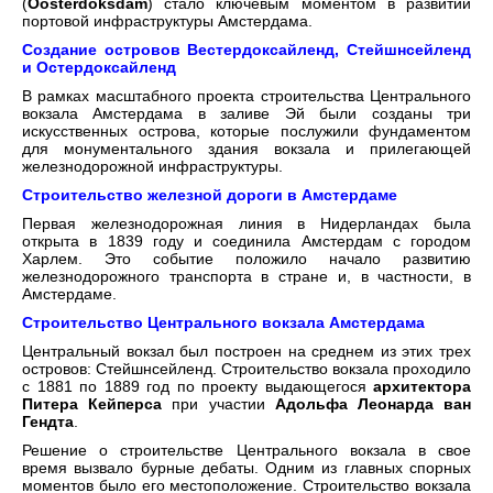
(
Oosterdoksdam
) стало ключевым моментом в развитии
портовой инфраструктуры Амстердама.
Создание островов Вестердоксайленд, Стейшнсейленд
и Остердоксайленд
В рамках масштабного проекта строительства Центрального
вокзала Амстердама в заливе Эй были созданы три
искусственных острова, которые послужили фундаментом
для монументального здания вокзала и прилегающей
железнодорожной инфраструктуры.
Строительство железной дороги в Амстердаме
Первая железнодорожная линия в Нидерландах была
открыта в 1839 году и соединила Амстердам с городом
Харлем. Это событие положило начало развитию
железнодорожного транспорта в стране и, в частности, в
Амстердаме.
Строительство Центрального вокзала Амстердама
Центральный вокзал был построен на среднем из этих трех
островов: Стейшнсейленд. Строительство вокзала проходило
с 1881 по 1889 год по проекту выдающегося
архитектора
Питера Кейперса
при участии
Адольфа Леонарда ван
Гендта
.
Решение о строительстве Центрального вокзала в свое
время вызвало бурные дебаты. Одним из главных спорных
моментов было его местоположение. Строительство вокзала