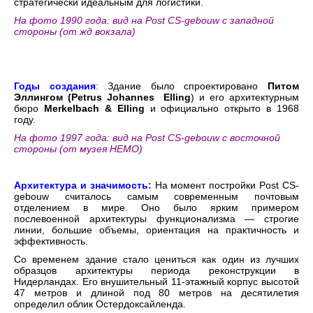
стратегически идеальным для логистики.
На фото 1990 года: вид на Post CS-gebouw с западной
стороны (от жд вокзала)
Годы создания
:
Здание было спроектировано
Питом
Эллингом (Petrus Johannes Elling
) и его архитектурным
бюро
Merkelbach & Elling
и официально открыто в 1968
году.
На фото 1997 года: вид на Post CS-gebouw с восточной
стороны (от музея НЕМО)
Архитектура и значимость:
На момент постройки Post CS-
gebouw считалось самым современным почтовым
отделением в мире. Оно было ярким примером
послевоенной архитектуры функционализма — строгие
линии, большие объемы, ориентация на практичность и
эффективность.
Со временем здание стало цениться как один из лучших
образцов архитектуры периода реконструкции в
Нидерландах. Его внушительный 11-этажный корпус высотой
47 метров и длиной под 80 метров на десятилетия
определил облик Остердоксайленда.