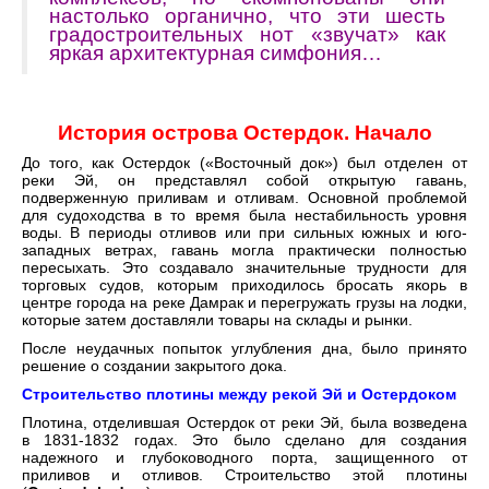
настолько органично, что эти шесть
градостроительных нот «звучат» как
яркая архитектурная симфония…
История острова Остердок. Начало
До того, как Остердок («Восточный док») был отделен от
реки Эй, он представлял собой открытую гавань,
подверженную приливам и отливам. Основной проблемой
для судоходства в то время была нестабильность уровня
воды. В периоды отливов или при сильных южных и юго-
западных ветрах, гавань могла практически полностью
пересыхать. Это создавало значительные трудности для
торговых судов, которым приходилось бросать якорь в
центре города на реке Дамрак и перегружать грузы на лодки,
которые затем доставляли товары на склады и рынки.
После неудачных попыток углубления дна, было принято
решение о создании закрытого дока.
Строительство плотины между рекой Эй и Остердоком
Плотина, отделившая Остердок от реки Эй, была возведена
в 1831-1832 годах. Это было сделано для создания
надежного и глубоководного порта, защищенного от
приливов и отливов. Строительство этой плотины