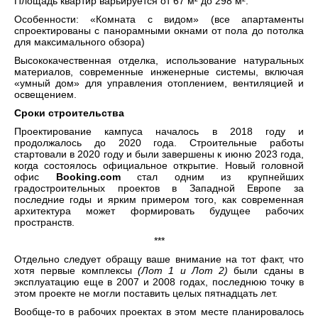
Площадь квартир варьируется от 67 м² до 298 м².
Особенности: «Комната с видом» (все апартаменты
спроектированы с панорамными окнами от пола до потолка
для максимального обзора)
Высококачественная отделка, использование натуральных
материалов, современные инженерные системы, включая
«умный дом» для управления отоплением, вентиляцией и
освещением.
Сроки строительства
Проектирование кампуса началось в 2018 году и
продолжалось до 2020 года. Строительные работы
стартовали в 2020 году и были завершены к июню 2023 года,
когда состоялось официальное открытие. Новый головной
офис
Booking.com
стал одним из крупнейших
градостроительных проектов в Западной Европе за
последние годы и ярким примером того, как современная
архитектура может формировать будущее рабочих
пространств.
***
Отдельно следует обращу ваше внимание на тот факт, что
хотя первые комплексы
(Лот 1 и Лот 2)
были сданы в
эксплуатацию еще в 2007 и 2008 годах, последнюю точку в
этом проекте не могли поставить целых пятнадцать лет.
Вообще-то в рабочих проектах в этом месте планировалось