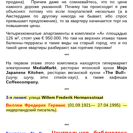
продана). Причем даже не сомневайтесь, что по цене
намного дороже указанной. Почему так происходит я уже
объяснял: потому что если покупателей несколько (а в
Амстердаме по другому никогда не бывает, ибо спрос
превышает предложение), то за квартиру начинается торг на
повышение цены.
Четырехкомнатые апартаменты в комплексе «A» площадью
126 м², стоят уже € 950.000. Но там на верхних этажах такие
балконы-терррасы и такие виды на старый город, что и по
такой цене квартиры разбирают, как горячие пирожки!
***
На первом этаже этого комплекса находятся гипермаркет
электроники
MediaMarkt
, ресторан японской кухни
Mojo
Japanese Kitchen
, ресторан веганской кухни «
The Bull
»
(шучу, шучу, это стейк-хаус)
, а также кафешка
Coffeecompany
.
***
3-я линия
:
улица
Willem
Frederik
Hermansstraat
Виллем Фредерик Германс
(01.09.1921— 27.04.1995) —
нидерландский писатель).
***
Центральная библиотека