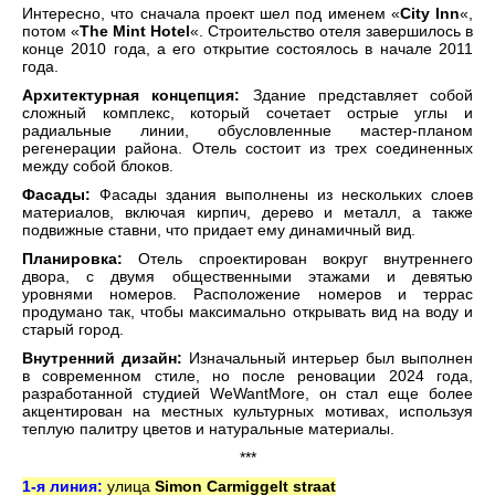
Интересно, что сначала проект шел под именем «
City Inn
«,
потом «
The Mint Hotel
«. Строительство отеля завершилось в
конце 2010 года, а его открытие состоялось в начале 2011
года.
Архитектурная концепция:
Здание представляет собой
сложный комплекс, который сочетает острые углы и
радиальные линии, обусловленные мастер-планом
регенерации района. Отель состоит из трех соединенных
между собой блоков.
Фасады:
Фасады здания выполнены из нескольких слоев
материалов, включая кирпич, дерево и металл, а также
подвижные ставни, что придает ему динамичный вид.
Планировка:
Отель спроектирован вокруг внутреннего
двора, с двумя общественными этажами и девятью
уровнями номеров. Расположение номеров и террас
продумано так, чтобы максимально открывать вид на воду и
старый город.
Внутренний дизайн:
Изначальный интерьер был выполнен
в современном стиле, но после реновации 2024 года,
разработанной студией WeWantMore, он стал еще более
акцентирован на местных культурных мотивах, используя
теплую палитру цветов и натуральные материалы.
***
1-я линия:
улица
Simon Carmiggelt straat