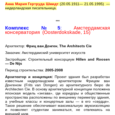
Анна Мария Гертруда Шмидт
(20.05.1911— 21.05.1995) —
нидерландская писательница.
***
Комплекс №5
:
Амстердамская
консерватория (Oosterdokskade, 15)
Архитектор:
Фриц ван Донген
,
The
Architects
Cie
Заказчик: Амстердамский университет искусств
Застройщик: Строительный консорциум
Hillen and Roosen
— De Nijs
Период строительства:
2005-2008
Архитектор и концепция:
Проект здания был разработан
известным нидерландским архитектором Фрицем ван
Донгеном (Frits van Dongen) из архитектурного бюро de
Architecten Cie. В основу архитектурной концепции положена
японская модель «энгава», где коридоры и общественные
пространства расположены по внешнему периметру здания,
а учебные классы и концертные залы — в его «сердце».
Такое решение обеспечивает максимальную звукоизоляцию
и позволяет студентам заниматься, не отвлекаясь на
внешний шум.