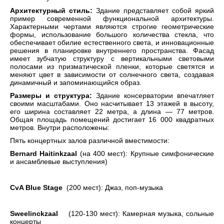
Архитектурный стиль:
Здание представляет собой яркий
пример современной функциональной архитектуры.
Характерными чертами являются строгие геометрические
формы, использование большого количества стекла, что
обеспечивает обилие естественного света, и инновационные
решения в планировке внутреннего пространства. Фасад
имеет зубчатую структуру с вертикальными световыми
полосами из призматической пленки, которые светятся и
меняют цвет в зависимости от солнечного света, создавая
динамичный и запоминающийся образ.
Размеры и структура:
Здание консерватории впечатляет
своими масштабами. Оно насчитывает 13 этажей в высоту,
его ширина составляет 22 метра, а длина — 77 метров.
Общая площадь помещений достигает 16 000 квадратных
метров. Внутри расположены:
Пять концертных залов различной вместимости:
Bernard Haitinkzaal
(на 400 мест): Крупные симфонические
и ансамблевые выступления)
CvA Blue Stage
(200 мест): Джаз, поп-музыка
Sweelinckzaal
(120-130 мест): Камерная музыка, сольные
концерты