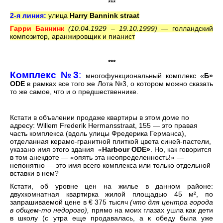
***
2-я линия
:
улица
Harry Bannink st
r
aat
Гарри Баннинк
(10.04.1929 – 19.10.1999
)
—
голландский
композитор, аранжировщик и пианист
***
Комплекс №3
:
многофункциональный комплекс «
Б»
ODE
в рамках все того же Лота №3, о котором можно сказать
то же самое, что и о предшественнике.
Кстати в объвлении продаже квартиры в этом доме по
адресу: Willem Frederik Hermansstraat, 155 — это правая
часть комплекса (вдоль улицы Фредерика Германса),
отделанная керамо-гранитной плиткой цвета синей-пастели,
указано имя этого здания «
Harbour
ODE»
. Но, как говорится
в том анекдоте — «опять эта неопределенность!» —
непонятно — это имя всего комплекса или только отдельной
вставки в нем?
Кстати, об уровне цен на жилье в данном районе:
двухкомнатная квартирка жилой площадью 45 м², по
запрашиваемой цене в € 375 тысяч
(что для центра города
в общем-то недорого),
прямо на моих глазах ушла как дети
в школу (с утра еще продавалась, а к обеду была уже