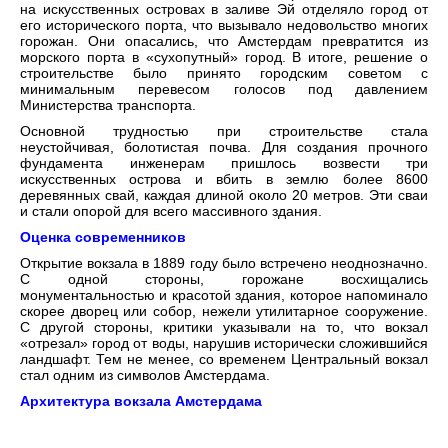
на искусственных островах в заливе Эй отделяло город от
его исторического порта, что вызывало недовольство многих
горожан. Они опасались, что Амстердам превратится из
морского порта в «сухопутный» город. В итоге, решение о
строительстве было принято городским советом с
минимальным перевесом голосов под давлением
Министерства транспорта.
Основной трудностью при строительстве стала
неустойчивая, болотистая почва. Для создания прочного
фундамента инженерам пришлось возвести три
искусственных острова и вбить в землю более 8600
деревянных свай, каждая длиной около 20 метров. Эти сваи
и стали опорой для всего массивного здания.
Оценка современников
Открытие вокзала в 1889 году было встречено неоднозначно.
С одной стороны, горожане восхищались
монументальностью и красотой здания, которое напоминало
скорее дворец или собор, нежели утилитарное сооружение.
С другой стороны, критики указывали на то, что вокзал
«отрезал» город от воды, нарушив исторически сложившийся
ландшафт. Тем не менее, со временем Центральный вокзал
стал одним из символов Амстердама.
Архитектура вокзала Амстердама