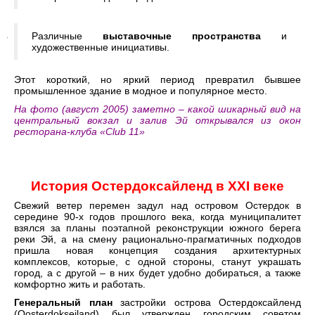
Различные
выставочные пространства
и
художественные инициативы.
Этот короткий, но яркий период превратил бывшее
промышленное здание в модное и популярное место.
На фото (август 2005
) заметно – какой шикарный вид на
центральный вокзал и залив Эй открывался из окон
ресторана-клуба «Club 11»
История Остердоксайленд в XX
I
веке
Свежий ветер перемен задул над островом Остердок в
середине 90-х годов прошлого века, когда муниципалитет
взялся за планы поэтапной реконструкции южного берега
реки Эй, а на смену рационально-прагматичных подходов
пришла новая концепция создания архитектурных
комплексов, которые, с одной стороны, станут украшать
город, а с другой – в них будет удобно добираться, а также
комфортно жить и работать.
Генеральный план
застройки острова Остердоксайленд
(Oosterdokseiland) был утвержден городским советом