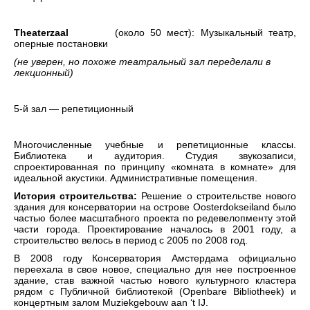
Theaterzaal
(около 50 мест): Музыкальный театр,
оперные постановки
(не уверен, но похоже театральный зал переделали в
лекционный)
5-й зал — репетиционный
Многочисленные учебные и репетиционные классы.
Библиотека и аудитория. Студия звукозаписи,
спроектированная по принципу «комната в комнате» для
идеальной акустики. Административные помещения.
История строительства:
Решение о строительстве нового
здания для консерватории на острове Oosterdokseiland было
частью более масштабного проекта по редевелопменту этой
части города. Проектирование началось в 2001 году, а
строительство велось в период с 2005 по 2008 год.
В 2008 году Консерватория Амстердама официально
переехала в свое новое, специально для нее построенное
здание, став важной частью нового культурного кластера
рядом с Публичной библиотекой (Openbare Bibliotheek) и
концертным залом Muziekgebouw aan ‘t IJ.