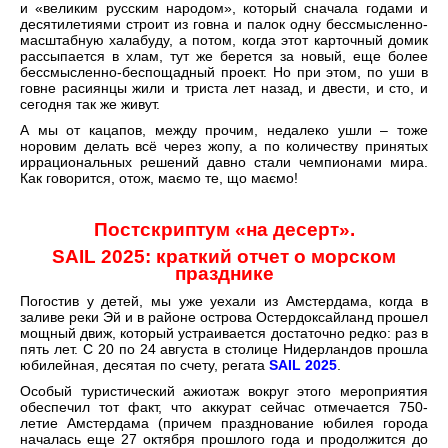
и «великим русским народом», который сначала годами и
десятилетиями строит из говна и палок одну бессмысленно-
масштабную халабуду, а потом, когда этот карточный домик
рассыпается в хлам, тут же берется за новый, еще более
бессмысленно-беспощадный проект. Но при этом, по уши в
говне расиянцы жили и триста лет назад, и двести, и сто, и
сегодня так же живут.
А мы от кацапов, между прочим, недалеко ушли – тоже
норовим делать всё через жопу, а по количеству принятых
иррациональных решений давно стали чемпионами мира.
Как говорится, отож, маємо те, що маємо!
Постскриптум «на десерт».
SAIL 2025: краткий отчет о морском
празднике
Погостив у детей, мы уже уехали из Амстердама, когда в
заливе реки Эй и в районе острова Остердоксайланд прошел
мощный движ, который устраивается достаточно редко: раз в
пять лет. С 20 по 24 августа в столице Нидерландов прошла
юбилейная, десятая по счету, регата
SAIL 2025
.
Особый туристический ажиотаж вокруг этого мероприятия
обеспечил тот факт, что аккурат сейчас отмечается 750-
летие Амстердама (причем празднование юбилея города
началась еще 27 октября прошлого года и продолжится до