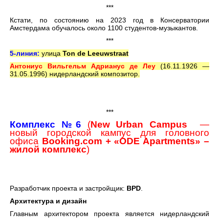
***
Кстати, по состоянию на 2023 год в Консерватории
Амстердама обучалось около 1100 студентов-музыкантов.
***
5-линия:
улица
Ton de Leeuwstraat
Антониус Вильгельм Адрианус де Леу
(16.11.1926 —
31.05.1996) нидерландский композитор.
***
Комплекс №6
(
New Urban Campus
—
новый городской кампус для головного
офиса
Booking.com + «ODE Apartments» –
жилой комплекс
)
Разработчик проекта и застройщик:
BPD
.
Архитектура и дизайн
Главным архитектором проекта является нидерландский