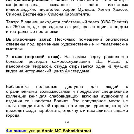
конференц-зала, названные в честь известных
нидерландских писателей: Харри Мулиша, Хелен Хаассе,
Симона Вестдейка и Симона Кармиггелта.
Театр:
В здании находится собственный театр (OBA Theater)
на 250 мест, где проводятся лекции, презентации, концерты
и театральные постановки.
Выставочные залы:
Несколько помещений библиотеки
отведены под временные художественные и тематические
выставки.
7 этаж (верхний этаж):
На самом верху расположен
большой ресторан самообслуживания «La Place» с
панорамной террасой, откуда открывается один из лучших
видов на исторический центр Амстердама.
Библиотека полностью доступна для людей с
ограниченными возможностями и предлагает специальные
коллекции книг для слабовидящих, включая аудиокниги и
издания со шрифтом Брайля. Это популярное место не
только среди жителей города, но и среди туристов, которые
приходят сюда поработать, отдохнуть и насладиться видами
города.
***
4-я линия
:
улица
Annie MG Schmidtstraat