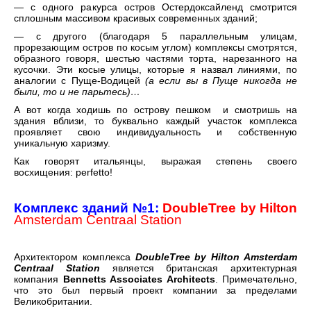
— с одного ракурса остров Остердоксайленд смотрится
сплошным массивом красивых современных зданий;
— с другого (благодаря 5 параллельным улицам,
прорезающим остров по косым углом) комплексы смотрятся,
образного говоря, шестью частями торта, нарезанного на
кусочки. Эти косые улицы, которые я назвал линиями, по
аналогии с Пуще-Водицей
(а если вы в Пуще никогда не
были, то и не парьтесь)…
А вот когда ходишь по острову пешком и смотришь на
здания вблизи, то буквально каждый участок комплекса
проявляет свою индивидуальность и собственную
уникальную харизму.
Как говорят итальянцы, выражая степень своего
восхищения: perfetto!
Комплекс
зданий
№1:
DoubleTree by Hilton
Amsterdam Centraal Station
Архитектором комплекса
DoubleTree by Hilton Amsterdam
Centraal Station
является британская архитектурная
компания
Bennetts Associates Architects
. Примечательно,
что это был первый проект компании за пределами
Великобритании.