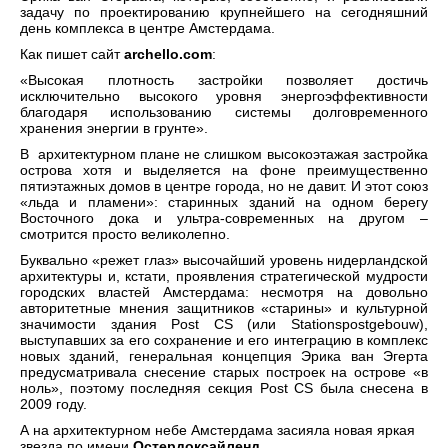
задачу по проектированию крупнейшего на сегодняшний
день комплекса в центре Амстердама.
Как пишет сайт
archello.com
:
«Высокая плотность застройки позволяет достичь
исключительно высокого уровня энергоэффективности
благодаря использованию системы долговременного
хранения энергии в грунте».
В архитектурном плане не слишком высокоэтажая застройка
острова хотя и выделяется на фоне преимущественно
пятиэтажных домов в центре города, но не давит. И этот союз
«льда и пламени»: старинных зданий на одном берегу
Восточного дока и ультра-современных на другом –
смотрится просто великолепно.
Буквально «режет глаз» высочайший уровень нидерландской
архитектуры и, кстати, проявления стратегической мудрости
городских властей Амстердама: несмотря на довольно
авторитетные мнения защитников «старины» и культурной
значимости здания Post CS (или Stationspostgebouw),
выступавших за его сохранение и его интеграцию в комплекс
новых зданий, генеральная концепция Эрика ван Эгерта
предусматривала снесение старых построек на острове «в
ноль», поэтому последняя секция Post CS была снесена в
2009 году.
А на архитектурном небе Амстердама засияла новая яркая
звезда по имени
Остердоксайленд
…