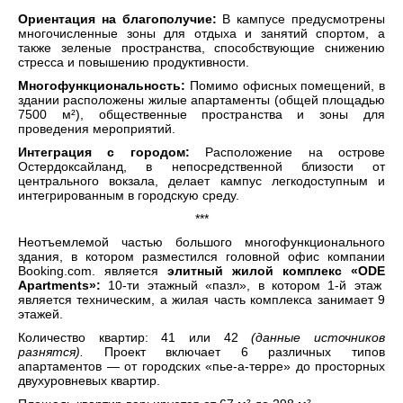
Ориентация на благополучие:
В кампусе предусмотрены
многочисленные зоны для отдыха и занятий спортом, а
также зеленые пространства, способствующие снижению
стресса и повышению продуктивности.
Многофункциональность:
Помимо офисных помещений, в
здании расположены жилые апартаменты (общей площадью
7500 м²), общественные пространства и зоны для
проведения мероприятий.
Интеграция с городом:
Расположение на острове
Остердоксайланд, в непосредственной близости от
центрального вокзала, делает кампус легкодоступным и
интегрированным в городскую среду.
***
Неотъемлемой частью большого многофункционального
здания, в котором разместился головной офис компании
Booking.com. является
элитный жилой комплекс «O
DE
Apartments»:
10-ти этажный «пазл», в котором 1-й этаж
является техническим, а жилая часть комплекса занимает 9
этажей.
Количество квартир: 41 или 42
(данные источников
разнятся).
Проект включает 6 различных типов
апартаментов — от городских «пье-а-терре» до просторных
двухуровневых квартир.