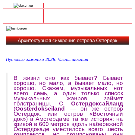
Вхід на сайт
Реєстрація
Toggle
navigation
Архитектурная симфония острова Остердок
Путевые заметки-2025. Часть шестая
В жизни оно как бывает? Бывает
хорошо, но мало, а бывает мало, но
хорошо. Скажем, музыкальных нот
всего семь, а один только список
музыкальных жанров займет
полстраницы. С
Остердоксайланд
(
Oosterdokseiland
—
он же остров
Остердок, или остров «Восточный
док») в Амстердаме та же история: на
кривой в 600 метров вдоль набережной
Остердокаде уместилось всего шесть
комплексов, но скомпонованы они