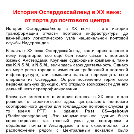
История Остердоксайленд в XX веке:
от порта до почтового центра
История Остердоксайленд в XX веке — это история
трансформации отчасти портовой инфраструктуры до
важнейшего логистического узла национальной почтовой
службы Нидерландов.
В начале XX века Остердоксайленд, как и прилегающие к
нему территории, все еще был тесно связан с портовой
жизнью Амстердама. Крупные судоходные компании, такие
как
K.N.S.M.
и
N.S.M.,
вели здесь свою деятельность. Однако
по мере роста города и изменения требований к портовой
инфраструктуре, эти компании начали перемещать свои
операции из Остердока. Остров постепенно терял свою
первоначальную функцию, что открыло возможности для его
дальнейшего перепрофилирования.
Ключевым моментом в истории острова в XX веке стало
решение о строительстве здесь центрального почтового
сортировочного центра для голландской почтовой службы (в
то время PTT) и здания
Post
CS
—
gebouw
(Stationspostgebouw). Это монументальное здание было
спроектировано как главный узел для сортировки и
обработки почты в Амстердаме и его окрестностях. Его
расположение рядом с Центральным вокзалом было