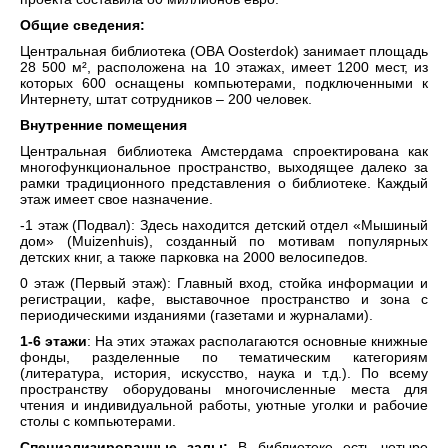
Общие сведения:
Центральная библиотека (OBA Oosterdok) занимает площадь
28 500 м², расположена на 10 этажах, имеет 1200 мест, из
которых 600 оснащены компьютерами, подключенными к
Интернету, штат сотрудников – 200 человек.
Внутренние помещения
Центральная библиотека Амстердама спроектирована как
многофункциональное пространство, выходящее далеко за
рамки традиционного представления о библиотеке. Каждый
этаж имеет свое назначение.
-1 этаж (Подвал): Здесь находится детский отдел «Мышиный
дом» (Muizenhuis), созданный по мотивам популярных
детских книг, а также парковка на 2000 велосипедов.
0 этаж (Первый этаж): Главный вход, стойка информации и
регистрации, кафе, выставочное пространство и зона с
периодическими изданиями (газетами и журналами).
1-6 этажи
: На этих этажах располагаются основные книжные
фонды, разделенные по тематическим категориям
(литература, история, искусство, наука и т.д.). По всему
пространству оборудованы многочисленные места для
чтения и индивидуальной работы, уютные уголки и рабочие
столы с компьютерами.
Специализированные залы:
В библиотеке есть четыре