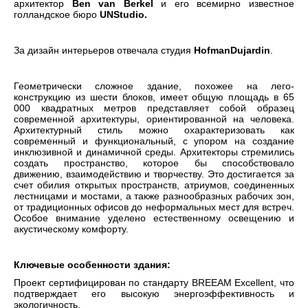
архитектор
Ben van Berkel
и его всемирно известное
голландское бюро
UNStudio.
За дизайн интерьеров отвечала студия
HofmanDujardin
.
Геометрически сложное здание, похожее на лего-
конструкцию из шести блоков, имеет общую площадь в 65
000 квадратных метров представляет собой образец
современной архитектуры, ориентированной на человека.
Архитектурный стиль можно охарактеризовать как
современный и функциональный, с упором на создание
инклюзивной и динамичной среды. Архитекторы стремились
создать пространство, которое бы способствовало
движению, взаимодействию и творчеству. Это достигается за
счет обилия открытых пространств, атриумов, соединенных
лестницами и мостами, а также разнообразных рабочих зон,
от традиционных офисов до неформальных мест для встреч.
Особое внимание уделено естественному освещению и
акустическому комфорту.
Ключевые особенности здания:
Проект сертифицирован по стандарту BREEAM Excellent, что
подтверждает его высокую энергоэффективность и
экологичность.