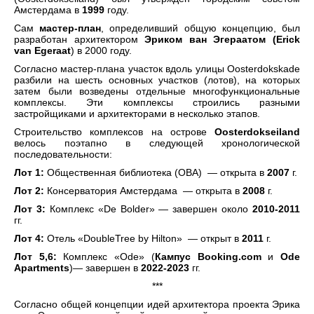
Амстердама в
1999
году.
Сам
мастер-план
, определивший общую концепцию, был
разработан архитектором
Эриком ван Эгераатом (Erick
van Egeraat
) в 2000 году.
Согласно мастер-плана участок вдоль улицы Oosterdokskade
разбили на шесть основных участков (лотов), на которых
затем были возведены отдельные многофункциональные
комплексы. Эти комплексы строились разными
застройщиками и архитекторами в несколько этапов.
Строительство комплексов на острове
Oosterdokseiland
велось поэтапно в следующей хронологической
последовательности:
Лот 1:
Общественная библиотека (OBA) — открыта в
2007
г.
Лот 2:
Консерватория Амстердама — открыта в
2008
г.
Лот 3:
Комплекс «De Bolder» — завершен около
2010-2011
гг.
Лот 4:
Отель «DoubleTree by Hilton» — открыт в
2011
г.
Лот 5,6:
Комплекс «Ode» (
Кампус Booking.com
и
Ode
Apartments
)— завершен в
2022-2023
гг.
***
Согласно общей концепции идей архитектора проекта Эрика