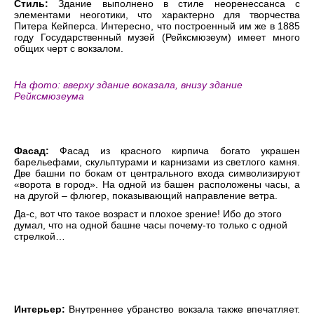
Стиль:
Здание выполнено в стиле неоренессанса с
элементами неоготики, что характерно для творчества
Питера Кейперса. Интересно, что построенный им же в 1885
году Государственный музей (Рейксмюзеум) имеет много
общих черт с вокзалом.
На фото: вверху здание воказала, внизу здание
Рейксмюзеума
Фасад:
Фасад из красного кирпича богато украшен
барельефами, скульптурами и карнизами из светлого камня.
Две башни по бокам от центрального входа символизируют
«ворота в город». На одной из башен расположены часы, а
на другой – флюгер, показывающий направление ветра.
Да-с, вот что такое возраст и плохое зрение! Ибо до этого
думал, что на одной башне часы почему-то только с одной
стрелкой…
Интерьер:
Внутреннее убранство вокзала также впечатляет.