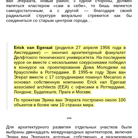
ван Эгераата, новый район, с одной стороны, должен
являться кластером «сам в себе», то бишь является
самодостаточным, а с другой — благодаря своей
радиальной структуре визуально стремится как бы
соединиться со старым центром города…
Erick van Egeraat
(родился 27 апреля 1956 года в
Амстердаме) — окончил архитектурный факультет
Делфтского технического университета. На последнем
курсе он вместе с несколькими сокурсниками победил
в конкурсе на проектирование Дома Молодежи на
Крауспляйн в Роттердаме. В 1995-м году Эрик ван
Эгерат вместе с 17 сотрудниками покинул Mecanoo и
основал собственную компанию Erick van Egeraat
associated architects (EEA) с офисами в Роттердаме,
Лондоне, Будапеште, Праге и Москве.
По проектам Эрика ван Эгерата построено около 100
объектов в более чем 10 странах мира.
***
Для архитектурного развития отдельных участков были
выбраны двенадцать международных архитекторов, включая
Эрика ван Эгераата, которые, собственно, и реализовали