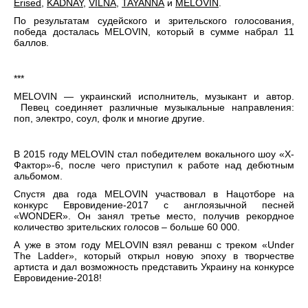
Erised
,
KADNAY
,
VILNA
,
TAYANNA
и
MELOVIN
.
По результатам судейского и зрительского голосования,
победа досталась MELOVIN, который в сумме набрал 11
баллов.
***
MELOVIN — украинский исполнитель, музыкант и автор.
Певец соединяет различные музыкальные направления:
поп, электро, соул, фолк и многие другие.
В 2015 году MELOVIN стал победителем вокального шоу «Х-
Фактор»-6, после чего приступил к работе над дебютным
альбомом.
Спустя два года MELOVIN участвовал в Нацотборе на
конкурс Евровидение-2017 с англоязычной песней
«WONDER». Он занял третье место, получив рекордное
количество зрительских голосов – больше 60 000.
А уже в этом году MELOVIN взял реванш с треком «Under
The Ladder», который открыл новую эпоху в творчестве
артиста и дал возможность представить Украину на конкурсе
Евровидение-2018!