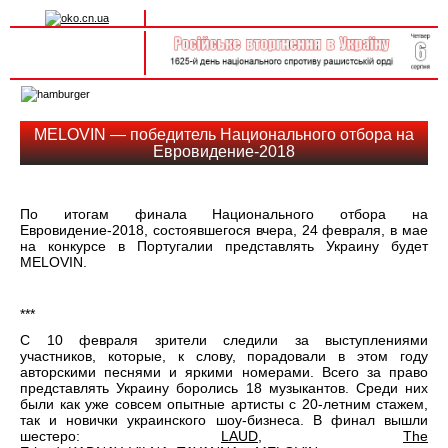
Вхід на сайт
Реєстрація
Toggle
navigation
MELOVIN — победитель Национального отбора на
Евровидение-2018
По итогам финала Национального отбора на
Евровидение-2018, состоявшегося вчера, 24 февраля, в мае
на конкурсе в Португалии представлять Украину будет
MELOVIN.
***
С 10 февраля зрители следили за выступлениями
участников, которые, к слову, порадовали в этом году
авторскими песнями и яркими номерами. Всего за право
представлять Украину боролись 18 музыкантов. Среди них
были как уже совсем опытные артисты с 20-летним стажем,
так и новички украинского шоу-бизнеса. В финал вышли
шестеро:
LAUD
,
The