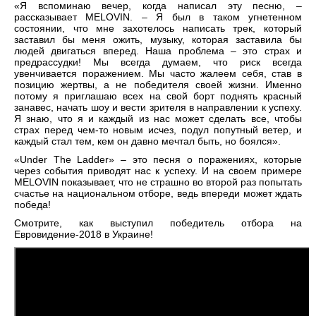
«Я вспоминаю вечер, когда написал эту песню, –
рассказывает MELOVIN. – Я был в таком угнетенном
состоянии, что мне захотелось написать трек, который
заставил бы меня ожить, музыку, которая заставила бы
людей двигаться вперед. Наша проблема – это страх и
предрассудки! Мы всегда думаем, что риск всегда
увенчивается поражением. Мы часто жалеем себя, став в
позицию жертвы, а не победителя своей жизни. Именно
потому я приглашаю всех на свой борт поднять красный
занавес, начать шоу и вести зрителя в направлении к успеху.
Я знаю, что я и каждый из нас может сделать все, чтобы
страх перед чем-то новым исчез, подул попутный ветер, и
каждый стал тем, кем он давно мечтал быть, но боялся».
«Under The Ladder» – это песня о поражениях, которые
через события приводят нас к успеху. И на своем примере
MELOVIN показывает, что не страшно во второй раз попытать
счастье на национальном отборе, ведь впереди может ждать
победа!
Смотрите, как выступил победитель отбора на
Евровидение-2018 в Украине!