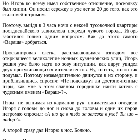
Но Игорь ко всему имел собственное отношение, поскольку
был хиппи. Он носил сережку в ухе лет за 20 до того, как это
стало мейнстримом.
Поэтому, выйдя в 3 часа ночи с некоей тусовочной квартиры
постдиснайского зависалова посреди чужого города, Игорь
заботился только одним вопросом: Как до этого самого
«Вараша» добраться.
Просканировав слегка расплывающимся взглядом все
открывшееся великолепие ночных кузнецовских улиц, Игорь
решил уже было идти по зову интуиции, как вдруг увидел
двух прогуливающихся интеллигентов. Ну, то есть, это он так
подумал. Поэтому незамедлительно двинулся в их сторону, и
приблизившись, спросил: «Не подскажут ли достопочтенные
пэры, как мне в этом славном городишке найти хотель с
чудесным именем «Вараш»?».
Пэры, не вынимая из карманов рук, внимательно оглядели
Игоря с головы до ног и снова до головы и один их пэров
негромко спросил:
«А шо це в тэбэ за залезка в ухе? Ты шо –
пидор?».
А второй сразу дал Игорю в нос. Больно.