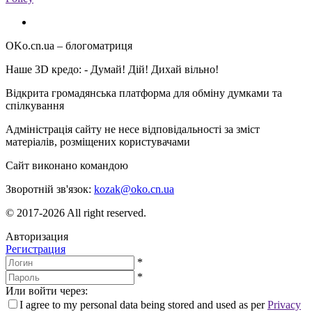
OKo.cn.ua
– блогоматриця
Наше 3D кредо: -
Думай! Дій! Дихай вільно!
Відкрита громадянська платформа для обміну думками та
спілкування
Адміністрація сайту не несе відповідальності за зміст
матеріалів, розміщених користувачами
Сайт виконано командою
wptheme.us
Зворотній зв'язок:
kozak@oko.cn.ua
© 2017-2026 All right reserved.
Авторизация
Регистрация
*
*
Или войти через:
I agree to my personal data being stored and used as per
Privacy