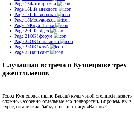
Page 15
Фотопріколи
Page 16
Life анекдоти
Page 17
Life віршики
Page 18
Motivators.ua
Page 19
Клуб_Нічка
Page 20
Life відео
Page 21
ОК! форум
Page 22
ОК! спільнота
Page 23
ОК! клуб
Page 24
Наш сайт
Случайная встреча в Кузнецовке трех
джентльменов
Город Кузнецовск (ныне Вараш) культурной столицей назвать
сложно. Особенно отдельные его подворотни. Впрочем, вы в
курсе, помните же байку про гостиницу «Вараш»?