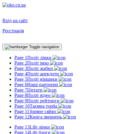
Вхід на сайт
Реєстрація
Toggle navigation
Page 1
Політ лінки
Page 2
Політ імхо
Page 3
Політ жабки
Page 4
Політ анекдоти
Page 5
Політ віршики
Page 6
Наші партнери
Page 7
Цитати
Page 8
Політ відео
Page 9
Політ рейтинги
Page 10
Таємна торба
Page 11
Зоряне сяйво
Page 12
Книга звернень
Page 13
Life лінки
Page 14
Life блоги