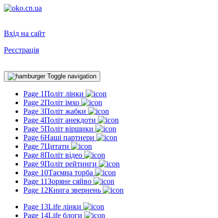
Вхід на сайт
Реєстрація
Toggle navigation
Page 1
Політ лінки
Page 2
Політ імхо
Page 3
Політ жабки
Page 4
Політ анекдоти
Page 5
Політ віршики
Page 6
Наші партнери
Page 7
Цитати
Page 8
Політ відео
Page 9
Політ рейтинги
Page 10
Таємна торба
Page 11
Зоряне сяйво
Page 12
Книга звернень
Page 13
Life лінки
Page 14
Life блоги