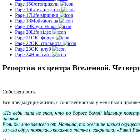
Page 15
Фотопріколи
Page 16
Life анекдоти
Page 17
Life віршики
Page 18
Motivators.ua
Page 19
Клуб_Нічка
Page 20
Life відео
Page 21
ОК! форум
Page 22
ОК! спільнота
Page 23
ОК! клуб
Page 24
Наш сайт
Репортаж из центра Вселенной. Четвер
Собственность.
Все предыдущие жизни, с собственностью у меня были проблем
«Но ведь папа не знал, что по дороге домой Малышу повстр
щенком.
Если бы это зависело от Малыша, то желание щенка осуществи
за угла вдруг появилась какая-то тётка и закричала: «Рики! 