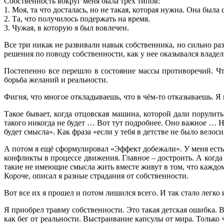
Собственность вокруг меня была трех типов:
1. Моя, та что досталась, но не такая, которая нужна. Она была
2. Та, что получилось подержать на время.
3. Чужая, в которую я был вовлечен.
Все три никак не развивали навык собственника, но сильно ра
решения по поводу собственности, как у нее оказывался владел
Постепенно все перешло в состояние массы противоречий. Что 
борьба желаний и реальности.
Фигня, что многое откладываешь, что в чём-то отказываешь. Я 
Такое бывает, когда отцовская машина, которой дали порулит
такого никогда не будет … Вот тут подробнее. Оно важное … Ник
будет смысла». Как фраза «если у тебя в детстве не было велос
А потом я ещё сформулировал «Эффект добежали». У меня есть 
конфликты в процессе движения. Главное – достроить. А когда 
такие не имеющие смысла жить вместе живут в том, что каждому
Короче, описал я разные страдания от собственности.
Вот все их я прошел и потом лишился всего. И так стало легко 
Я приобрел травму собственности. Это такая детская ошибка. В
как бег от реальности. Выстраивание капсулы от мира. Только