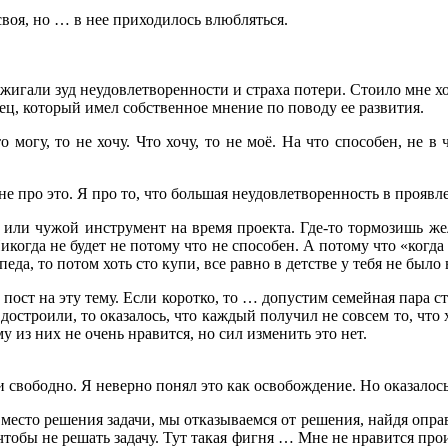
 своя, но … в нее приходилось влюбляться.
зжигали зуд неудовлетворенности и страха потери. Стоило мне хо
ец, который имел собственное мнение по поводу ее развития.
могу, то не хочу. Что хочу, то не моё. На что способен, не в 
не про это. Я про то, что большая неудовлетворенность в проявл
ь или чужой инструмент на время проекта. Где-то тормозишь жел
огда не будет не потому что не способен. А потому что «когда э
ипеда, то потом хоть сто купи, все равно в детстве у тебя не был
пост на эту тему. Если коротко, то … допустим семейная пара 
достроили, то оказалось, что каждый получил не совсем то, что 
 из них не очень нравится, но сил изменить это нет.
и свободно. Я неверно понял это как освобождение. Но оказалось
место решения задачи, мы отказываемся от решения, найдя оправд
 чтобы не решать задачу. Тут такая фигня … Мне не нравится про