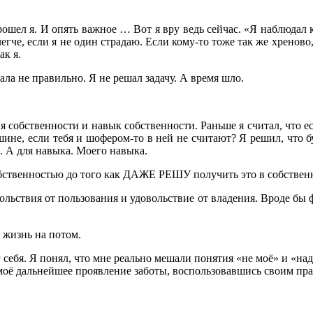
рошел я. И опять важное … Вот я вру ведь сейчас. «Я наблюдал 
 легче, если я не один страдаю. Если кому-то тоже так же хренов
ак я.
ала не правильно. Я не решал задачу. А время шло.
я собственности и навык собственности. Раньше я считал, что ес
шине, если тебя и шофером-то в ней не считают? Я решил, что б
. А для навыка. Моего навыка.
собственностью до того как ДАЖЕ РЕШУ получить это в собствен
ольствия от пользования и удовольствие от владения. Вроде бы ф
 жизнь на потом.
 себя. Я понял, что мне реально мешали понятия «не моё» и «над
л моё дальнейшее проявление заботы, воспользовавшись своим пр