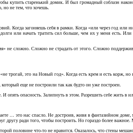
тобы купить старенький домик. И был громадный соблазн након
, но не тем, что хочешь.
овий. Когда загоняешь себя в рамки. Когда «или через год или н
 долги или начать тратить сил больше, чем их у меня есть. Или
мя» не сложно. Сложно не страдать от этого. Сложно поддержив
трогай, это на Новый год». Когда есть крем и есть корж, но нел
который еще не построили так как будто он уже построен.
 И опять опасность. Залипнуть в этом. Разрешить себе жить в и
ете … это нас спасло. Не достроив, живя в фантазийном доме, 
г другу ради того, чтобы построить. Но гораздо более важное. М
второй половине что-то не нравится. Оказалось, что стены мешаю