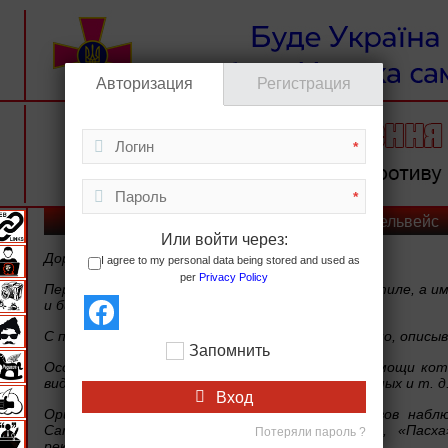
Авторизация
Регистрация
*
*
Эдельвейс
Или войти через:
Дорогой читатель!
I agree to my personal data being stored and used as
per
Privacy Policy
Перед вами книга, написанная в оригинальном стиле, а 
и библейских персонажей.
С подкупающей непосредственностью, невычурно, описыв
Запомнить
Особенно интересен авторский приём, при помощи кот
виде цветов (Эдельвейс-Иисус Христос), насекомых и т. д
Вход
Оригинальное трактование библейских мотивов набл
Сатирова, — это «Гора Моисея», «Миссия», «Пасха
Потеряли пароль ?
рекомендую Вам ознакомиться.