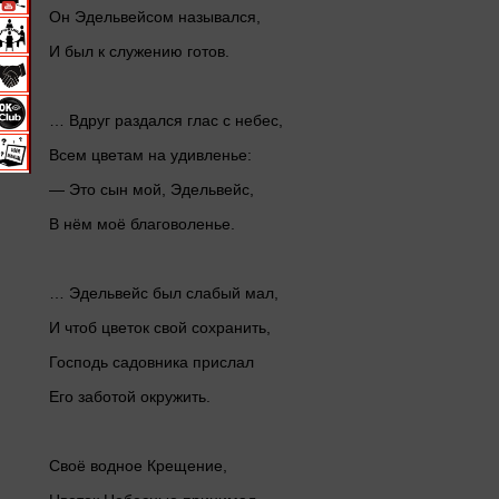
Он Эдельвейсом назывался,
И был к служению готов.
… Вдруг раздался глас с небес,
Всем цветам на удивленье:
— Это сын мой, Эдельвейс,
В нём моё благоволенье.
… Эдельвейс был слабый мал,
И чтоб цветок свой сохранить,
Господь садовника прислал
Его заботой окружить.
Своё водное Крещение,