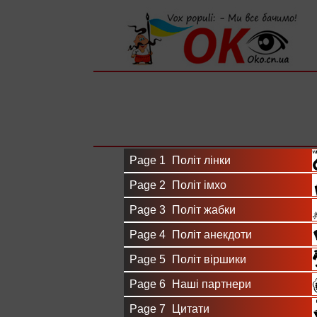
Вхід на сайт
Реєстрація
Page 1
Політ лінки
Page 2
Політ імхо
Page 3
Політ жабки
Page 4
Політ анекдоти
Page 5
Політ віршики
Page 6
Наші партнери
Page 7
Цитати