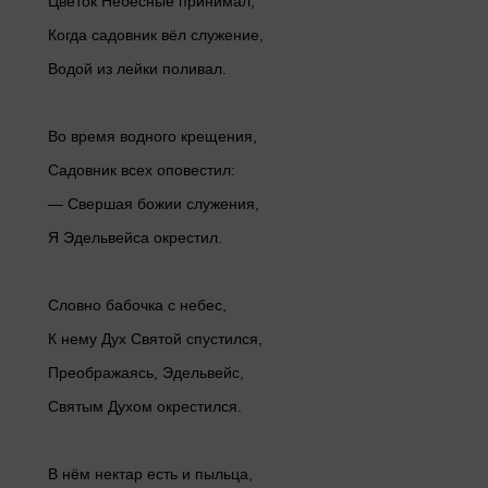
Цветок Небесные принимал,
Когда садовник вёл служение,
Водой из лейки поливал.
Во время водного крещения,
Садовник всех оповестил:
— Свершая божии служения,
Я Эдельвейса окрестил.
Словно бабочка с небес,
К нему Дух Святой спустился,
Преображаясь, Эдельвейс,
Святым Духом окрестился.
В нём нектар есть и пыльца,