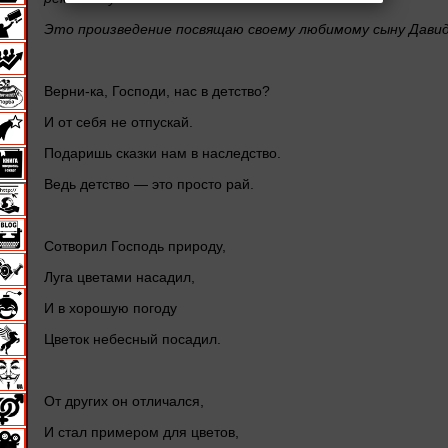
Это произведение посвящаю своему любимому сыну Давид
Верни-ка, Господи, нас в детство?
И от себя не отпускай.
Подаришь сказки нам в наследство.
Ведь детство — это просто рай.
Сотворил Господь природу,
Луга цветами насадил,
И в хорошую погоду
Цветок небесный посадил.
От других он отличался,
И стал примером для цветов,