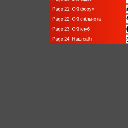
Page 21
ОК! форум
Page 22
ОК! спільнота
Page 23
ОК! клуб
Page 24
Наш сайт