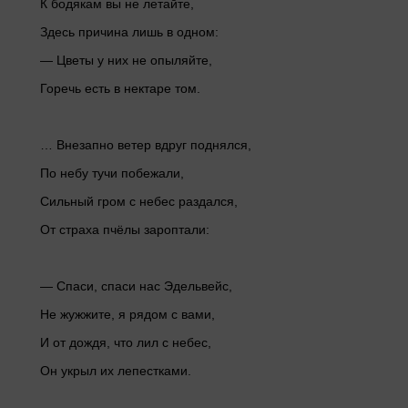
К бодякам вы не летайте,
Здесь причина лишь в одном:
— Цветы у них не опыляйте,
Горечь есть в нектаре том.
… Внезапно ветер вдруг поднялся,
По небу тучи побежали,
Сильный гром с небес раздался,
От страха пчёлы зароптали:
— Спаси, спаси нас Эдельвейс,
Не жужжите, я рядом с вами,
И от дождя, что лил с небес,
Он укрыл их лепестками.