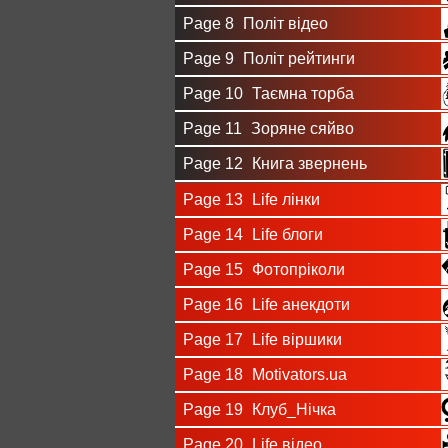
Page 8
Політ відео
Page 9
Політ рейтинги
Page 10
Таємна торба
Page 11
Зоряне сяйво
Page 12
Книга звернень
Page 13
Life лінки
Page 14
Life блоги
Page 15
Фотопріколи
Page 16
Life анекдоти
Page 17
Life віршики
Page 18
Motivators.ua
Page 19
Клуб_Нічка
Page 20
Life відео