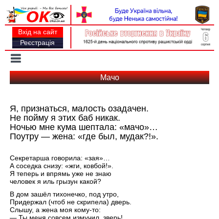
Вхід на сайт
Реєстрація
Toggle
navigation
Мачо
Я, признаться, малость озадачен.
Не пойму я этих баб никак.
Ночью мне кума шептала: «мачо»…
Поутру — жена: «где был, мудак?!».
Секретарша говорила: «зая»…
А соседка снизу: «жги, ковбой!».
Я теперь и впрямь уже не знаю
человек я иль грызун какой?
В дом зашёл тихонечко, под утро,
Придержал (чтоб не скрипела) дверь.
Слышу, а жена моя кому-то:
— Ты меня совсем измучил, зверь!..