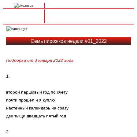
Вхід на сайт
Реєстрація
Toggle
navigation
Семь пирожков недели #01_2022
Подборка от
3 января 202
2 года
1.
второй паршивый год по счёту
почти прошёл и я куплю
настенный календарь на сразу
две тыщи двадцать пятый год
2.