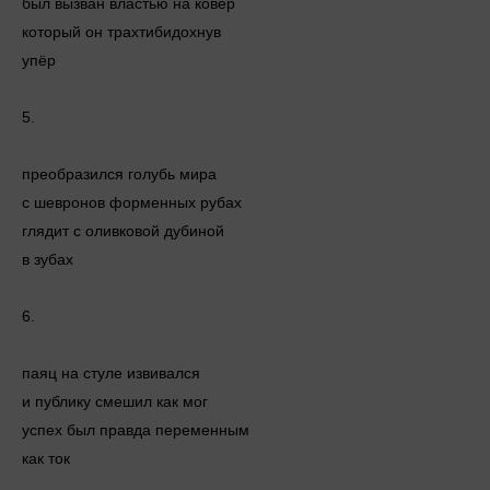
был вызван властью на ковёр
который он трахтибидохнув
упёр
5.
преобразился голубь мира
с шевронов форменных рубах
глядит с оливковой дубиной
в зубах
6.
паяц на стуле извивался
и публику смешил как мог
успех был правда переменным
как ток