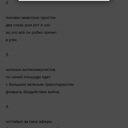
2.
пингвин животное простое
два глаза уши рот и нос
но это всё он робко прячет
в утёс
3.
колонна антикоммунистов
по синей площади идет
с большим зеленым транспарантом
февраль бездействие война
4.
хоттабыч за свои аферы