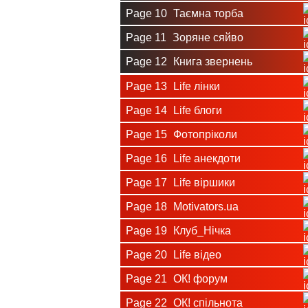
Page 10
Таємна торба
Page 11
Зоряне сяйво
Page 12
Книга звернень
Page 13
Life лінки
Page 14
Life блоги
Page 15
Фотопріколи
Page 16
Life анекдоти
Page 17
Life віршики
Page 18
Motivators.ua
Page 19
Клуб_Нічка
Page 20
Life відео
Page 21
ОК! форум
Page 22
ОК! спільнота