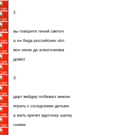
2.
вы говорите гений светоч
а он беда российских сёл
вон няню до алкоголизма
довёл
3.
дарт вейдер побежал зимою
играть с соседскими детьми
а мать кричит вдогонку шапку
сними