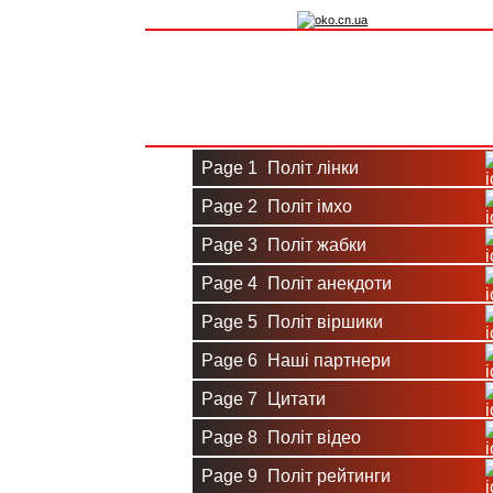
Вхід на сайт
Реєстрація
Page 1
Політ лінки
Page 2
Політ імхо
Page 3
Політ жабки
Page 4
Політ анекдоти
Page 5
Політ віршики
Page 6
Наші партнери
Page 7
Цитати
Page 8
Політ відео
Page 9
Політ рейтинги