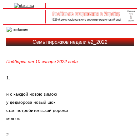
Вхід на сайт
Реєстрація
Toggle
navigation
Семь пирожков недели #2_2022
Подборка от 10 января 2022 года
1.
и с каждой новою зимою
у дедмороза новый шок
стал потребительский дороже
мешок
2.