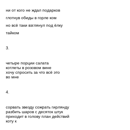
ни от кого не ждал подарков
глотнув обиды в горле ком
но всё таки взглянул под ёлку
тайком
3.
четыре порции салата
котлеты в розовом вине
хочу спросить за что всё это
во мне
4.
сорвать звезду сожрать гирлянду
разбить шаров с десяток штук
приходит в голову план действий
коту к