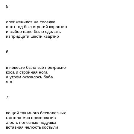
5.
олег женился на соседке
в тот год был строгий карантин
и выбор надо было сделать
из тридцати шести квартир
6.
в невесте было всё прекрасно
коса и стройная нога
а утром оказалось баба
яга
7.
вещей так много бесполезных
гантеля мяч презерватив
а есть полезные подушка
вставная челюсть костыли