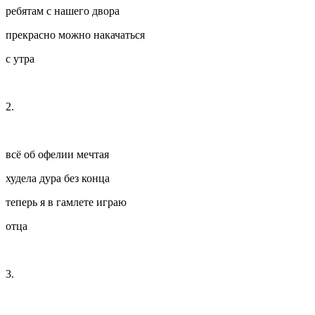
ребятам с нашего двора
прекрасно можно накачаться
с утра
2.
всё об офелии мечтая
худела дура без конца
теперь я в гамлете играю
отца
3.