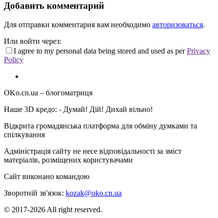
Добавить комментарий
Для отправки комментария вам необходимо
авторизоваться
.
Или войти через:
I agree to my personal data being stored and used as per
Privacy
Policy
OKo.cn.ua
– блогоматриця
Наше 3D кредо: -
Думай! Дій! Дихай вільно!
Відкрита громадянська платформа для обміну думками та
спілкування
Адміністрація сайту не несе відповідальності за зміст
матеріалів, розміщених користувачами
Сайт виконано командою
wptheme.us
Зворотній зв'язок:
kozak@oko.cn.ua
© 2017-2026 All right reserved.