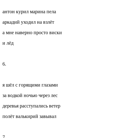
антон курил марина пела
аркадий уходил на взлёт
а мне наверно просто виски
и лёд
6.
я шёл с горящими глазами
за водкой ночью через лес
деревья расступались ветер
полёт валькирий завывал
7.