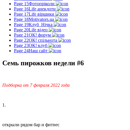
Page 15
Фотопріколи
Page 16
Life анекдоти
Page 17
Life віршики
Page 18
Motivators.ua
Page 19
Клуб_Нічка
Page 20
Life відео
Page 21
ОК! форум
Page 22
ОК! спільнота
Page 23
ОК! клуб
Page 24
Наш сайт
Семь пирожков недели #6
Подборка от 7 февраля 2022 года
1.
открыли рядом бар и фитнес