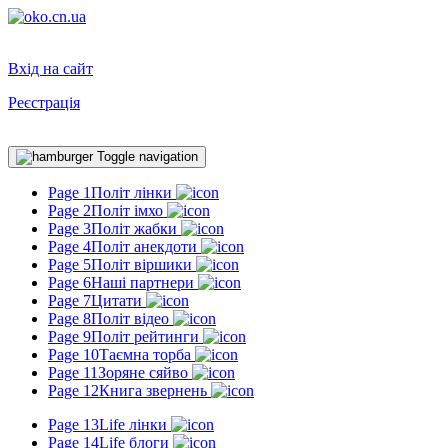
Вхід на сайт
Реєстрація
Toggle navigation
Page 1
Політ лінки
Page 2
Політ імхо
Page 3
Політ жабки
Page 4
Політ анекдоти
Page 5
Політ віршики
Page 6
Наші партнери
Page 7
Цитати
Page 8
Політ відео
Page 9
Політ рейтинги
Page 10
Таємна торба
Page 11
Зоряне сяйво
Page 12
Книга звернень
Page 13
Life лінки
Page 14
Life блоги