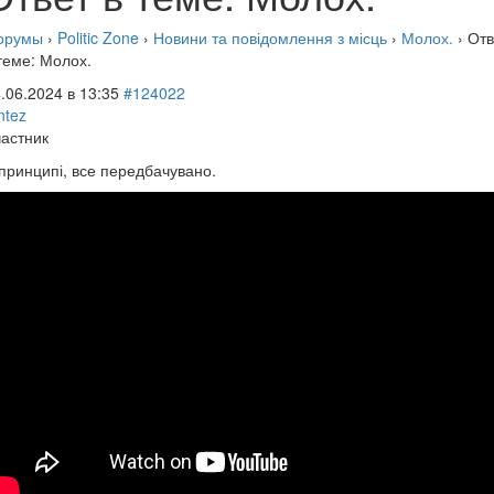
орумы
›
Politic Zone
›
Новини та повідомлення з місць
›
Молох.
›
Отв
теме: Молох.
.06.2024 в 13:35
#124022
ntez
астник
принципі, все передбачувано.