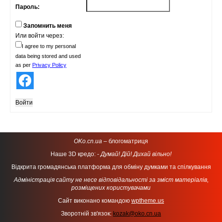
Пароль:
Запомнить меня
Или войти через:
I agree to my personal
data being stored and used
as per
Privacy Policy
Войти
OKo.cn.ua
– блогоматриця
Наше 3D кредо: -
Думай! Дій! Дихай вільно!
Відкрита громадянська платформа для обміну думками та спілкування
Адміністрація сайту не несе відповідальності за зміст матеріалів,
розміщених користувачами
Сайт виконано командою
wptheme.us
Зворотній зв'язок:
kozak@oko.cn.ua