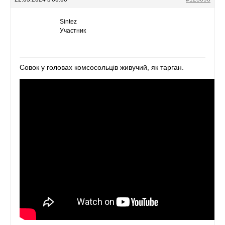
Sintez
Участник
Совок у головах комсосольців живучий, як тарган.