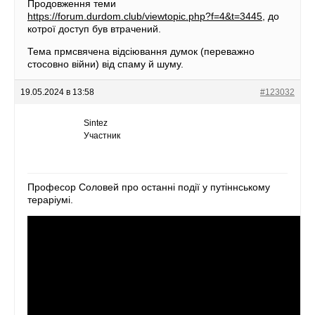
Продовження теми
https://forum.durdom.club/viewtopic.php?f=4&t=3445
, до
котрої доступ був втрачений.
Тема прмсвячена відсіювання думок (переважно
стосовно війни) від спаму й шуму.
19.05.2024 в 13:58
#123032
Sintez
Участник
Професор Соловей про останні події у путіннському
тераріумі.