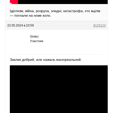
Ідіотизм, війна, розруха, злидні, катастрофа, хто вцілів
— погнали на нове коло.
22.05.2024 в 23:59
#123123
Sintez
Участник
Заклик добрий, але нажаль малореальний.