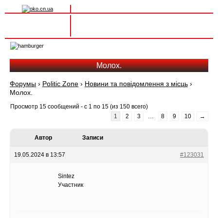
Вхід на сайт
Реєстрація
Toggle
navigation
Молох.
Форумы
›
Politic Zone
›
Новини та повідомлення з місць
›
Молох.
Просмотр 15 сообщений - с 1 по 15 (из 150 всего)
1
2
3
…
8
9
10
→
Автор
Записи
19.05.2024 в 13:57
#123031
Sintez
Участник