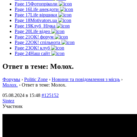
Page 15
Фотопріколи
Page 16
Life анекдоти
Page 17
Life віршики
Page 18
Motivators.ua
Page 19
Клуб_Нічка
Page 20
Life відео
Page 21
ОК! форум
Page 22
ОК! спільнота
Page 23
ОК! клуб
Page 24
Наш сайт
Ответ в теме: Молох.
Форумы
›
Politic Zone
›
Новини та повідомлення з місць
›
Молох.
›
Ответ в теме: Молох.
05.08.2024 в 15:48
#125152
Sintez
Участник