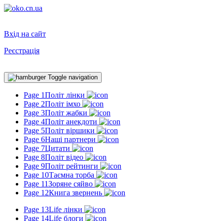
Вхід на сайт
Реєстрація
Toggle navigation
Page 1
Політ лінки
Page 2
Політ імхо
Page 3
Політ жабки
Page 4
Політ анекдоти
Page 5
Політ віршики
Page 6
Наші партнери
Page 7
Цитати
Page 8
Політ відео
Page 9
Політ рейтинги
Page 10
Таємна торба
Page 11
Зоряне сяйво
Page 12
Книга звернень
Page 13
Life лінки
Page 14
Life блоги