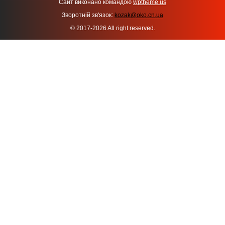
Сайт виконано командою
wptheme.us
Зворотній зв'язок:
kozak@oko.cn.ua
© 2017-2026 All right reserved.