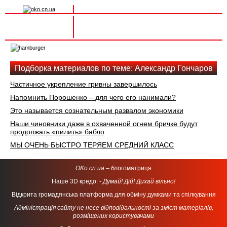
Вхід на сайт
Реєстрація
Toggle
navigation
Подборка материалов по теме: Александр Гончаров
Частичное укрепление гривны завершилось
Напомнить Порошенко – для чего его нанимали?
Это называется сознательным развалом экономики
Наши чиновники даже в охваченной огнем бричке будут
продолжать «пилить» бабло
МЫ ОЧЕНЬ БЫСТРО ТЕРЯЕМ СРЕДНИЙ КЛАСС
OKo.cn.ua
– блогоматриця
Наше 3D кредо: -
Думай! Дій! Дихай вільно!
Відкрита громадянська платформа для обміну думками та спілкування
Адміністрація сайту не несе відповідальності за зміст матеріалів,
розміщених користувачами